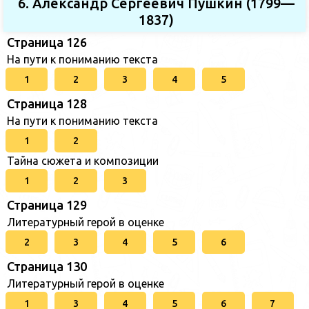
6. Александр Сергеевич Пушкин (1799—
1837)
Страница 126
На пути к пониманию текста
1
2
3
4
5
Страница 128
На пути к пониманию текста
1
2
Тайна сюжета и композиции
1
2
3
Страница 129
Литературный герой в оценке
2
3
4
5
6
Страница 130
Литературный герой в оценке
1
3
4
5
6
7