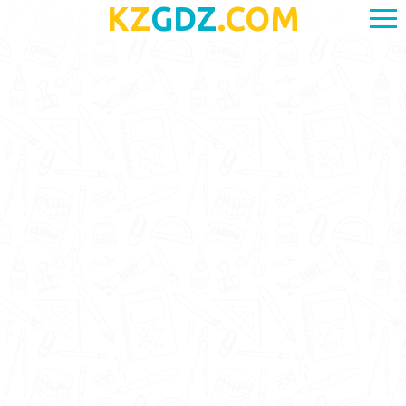
KZ
GDZ
.COM