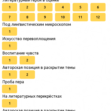
Литературный герой в оценке
1
2
3
4
5
6
7
8
9
10
11
12
Под лингвистическим микроскопом
1
Искусство перевоплощения
1
Воспитание чувств
1
2
Авторская позиция в раскрытии темы
1
2
Проба пера
1
На литературных перекрёстках
1
Авторская позиция в раскрытии темы