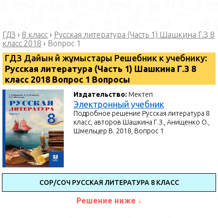
ГДЗ
›
8 класс
›
Русская литература (Часть 1) Шашкина Г.З 8
класс 2018
›
Вопрос 1
ГДЗ Дайын үй жұмыстары Решебник к учебнику:
Русская литература (Часть 1) Шашкина Г.З 8
класс 2018 Вопрос 1 Вопросы
Издательство:
Мектеп
Электронный учебник
Подробное решение Русская литература 8
класс, авторов Шашкина Г.З., Анищенко О.,
Шмельцер В. 2018, Вопрос 1
СОР/СОЧ РУССКАЯ ЛИТЕРАТУРА 8 КЛАСС
Решение ниже ↓