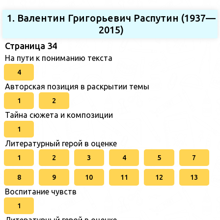
1. Валентин Григорьевич Распутин (1937—
2015)
Страница 34
На пути к пониманию текста
4
Авторская позиция в раскрытии темы
1
2
Тайна сюжета и композиции
1
Литературный герой в оценке
1
2
3
4
5
7
8
9
10
11
12
13
Воспитание чувств
1