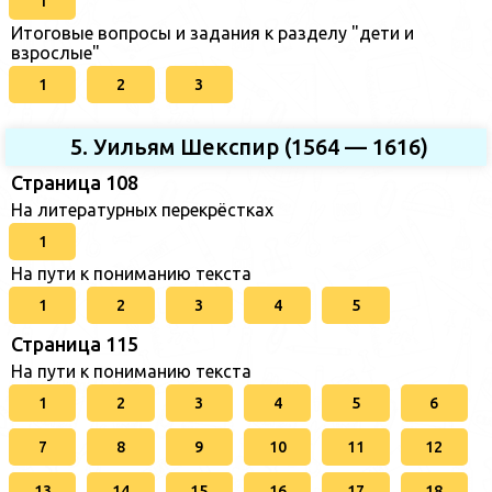
1
Итоговые вопросы и задания к разделу "дети и
взрослые"
1
2
3
5. Уильям Шекспир (1564 — 1616)
Страница 108
На литературных перекрёстках
1
На пути к пониманию текста
1
2
3
4
5
Страница 115
На пути к пониманию текста
1
2
3
4
5
6
7
8
9
10
11
12
13
14
15
16
17
18