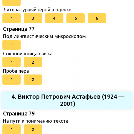
1
Литературный герой в оценке
1
3
4
5
6
Страница 77
Под лингвистическим микроскопом
1
Сокровищница языка
1
2
Проба пера
1
2
4. Виктор Петрович Астафьев (1924 —
2001)
Страница 79
На пути к пониманию текста
1
2