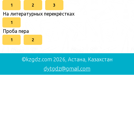
1
2
3
На литературных перекрёстках
1
Проба пера
1
2
©kzgdz.com 2026, Астана, Казахстан
dytgdz@gmail.com