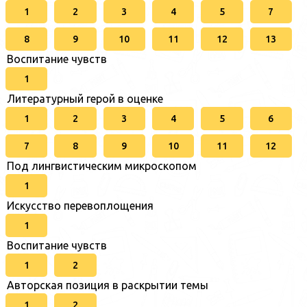
1
2
3
4
5
7
8
9
10
11
12
13
Воспитание чувств
1
Литературный герой в оценке
1
2
3
4
5
6
7
8
9
10
11
12
Под лингвистическим микроскопом
1
Искусство перевоплощения
1
Воспитание чувств
1
2
Авторская позиция в раскрытии темы
1
2