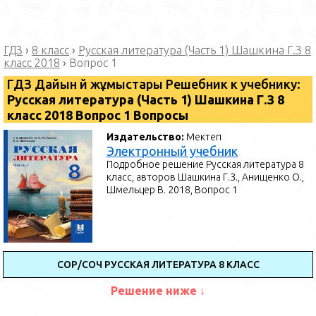
ГДЗ
›
8 класс
›
Русская литература (Часть 1) Шашкина Г.З 8
класс 2018
›
Вопрос 1
ГДЗ Дайын үй жұмыстары Решебник к учебнику:
Русская литература (Часть 1) Шашкина Г.З 8
класс 2018 Вопрос 1 Вопросы
Издательство:
Мектеп
Электронный учебник
Подробное решение Русская литература 8
класс, авторов Шашкина Г.З., Анищенко О.,
Шмельцер В. 2018, Вопрос 1
СОР/СОЧ РУССКАЯ ЛИТЕРАТУРА 8 КЛАСС
Решение ниже ↓