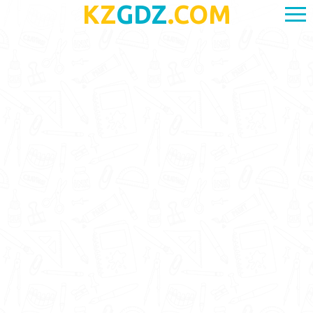
KZ
GDZ
.COM