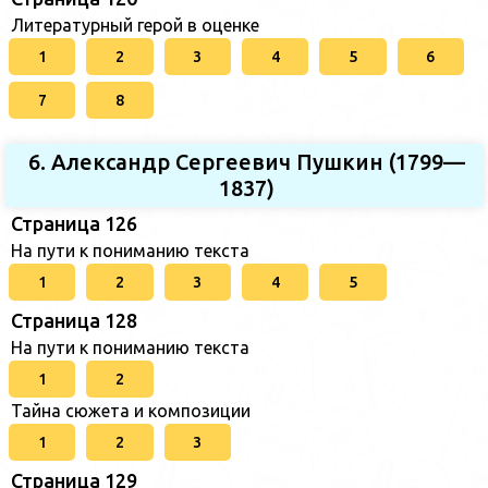
Литературный герой в оценке
1
2
3
4
5
6
7
8
6. Александр Сергеевич Пушкин (1799—
1837)
Страница 126
На пути к пониманию текста
1
2
3
4
5
Страница 128
На пути к пониманию текста
1
2
Тайна сюжета и композиции
1
2
3
Страница 129