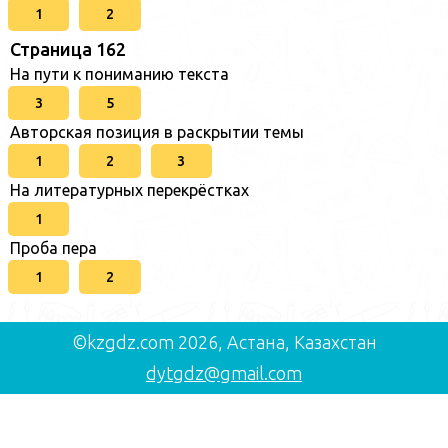
1
2
Страница 162
На пути к пониманию текста
3
5
Авторская позиция в раскрытии темы
1
2
3
На литературных перекрёстках
1
Проба пера
1
2
©kzgdz.com 2026, Астана, Казахстан
dytgdz@gmail.com