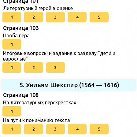
Страница 101
Литературный герой в оценке
1
2
3
4
5
Страница 103
Проба пера
1
Итоговые вопросы и задания к разделу "дети и
взрослые"
1
2
3
5. Уильям Шекспир (1564 — 1616)
Страница 108
На литературных перекрёстках
1
На пути к пониманию текста
1
2
3
4
5