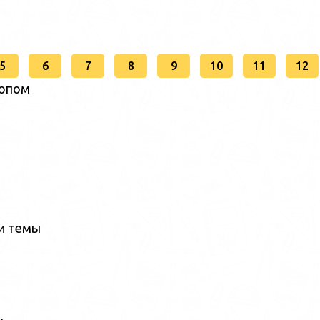
5
6
7
8
9
10
11
12
копом
ии темы