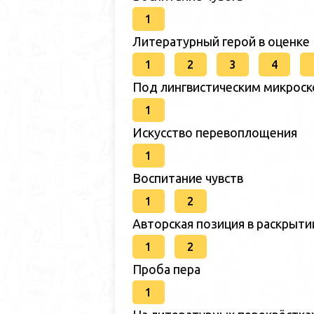
1
Литературный герой в оценке
1
2
3
4
Под лингвистическим микрос
1
Искусство перевоплощения
1
Воспитание чувств
1
2
Авторская позиция в раскрыт
1
2
Проба пера
1