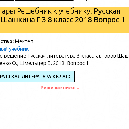
ары Решебник к учебнику:
Русская
 Шашкина Г.З 8 класс 2018 Вопрос 1
ство:
Мектеп
ный учебник
 решение Русская литература 8 класс, авторов Ша
щенко О., Шмельцер В. 2018, Вопрос 1
РУССКАЯ ЛИТЕРАТУРА 8 КЛАСС
Решение ниже ↓