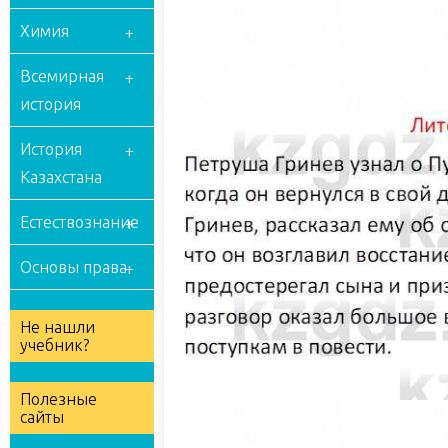
Химия
Всемирная
история
История
Казахстана
Естествознание
Основы права
Не нашли
учебник?
Полезные
сайты