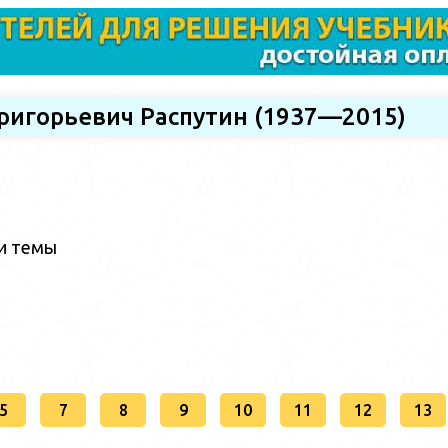
Григорьевич Распутин (1937—2015)
ии темы
5
7
8
9
10
11
12
13