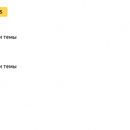
5
ии темы
ии темы