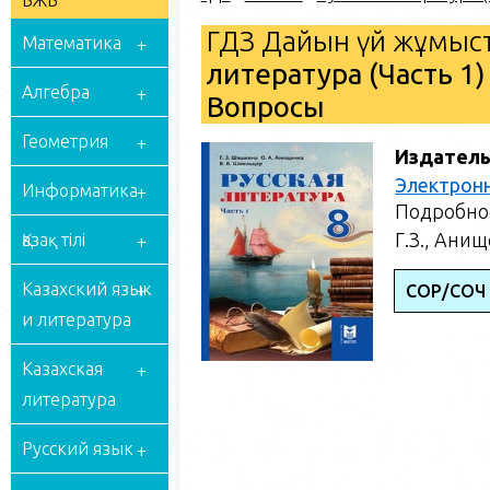
БЖБ
ГДЗ Дайын үй жұмыст
Математика
литература (Часть 1)
Алгебра
Вопросы
Геометрия
Издатель
Электрон
Информатика
Подробное
Г.З., Ани
Қазақ тілі
Казахский язык
СОР/СОЧ 
и литература
Казахская
литература
Русский язык