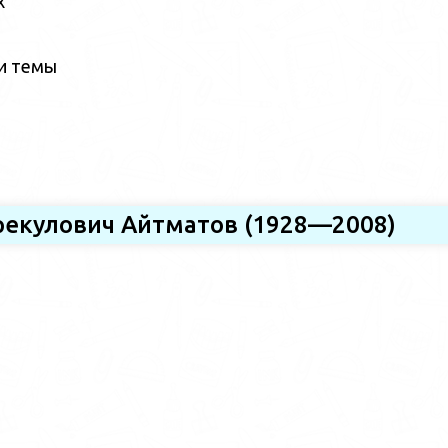
х
ии темы
орекулович Айтматов (1928—2008)