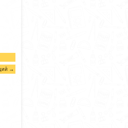
щий →