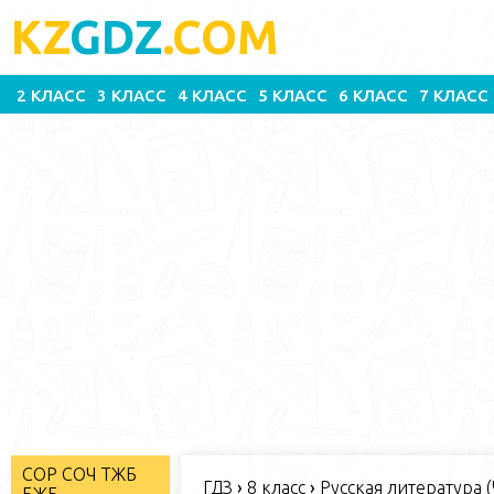
KZ
GDZ
.COM
2 КЛАСС
3 КЛАСС
4 КЛАСС
5 КЛАСС
6 КЛАСС
7 КЛАСС
СОР СОЧ ТЖБ
ГДЗ
›
8 класс
›
Русская литература (