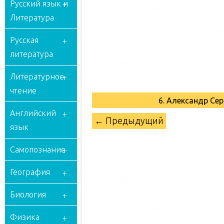
Русский язык и
Литература
Русская
литература
Литературное
чтение
6. Александр Се
Английский
← Предыдущий
язык
Самопознание
География
Биология
Физика