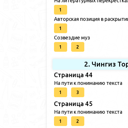
На литературных перекрёстка
1
Авторская позиция в раскрыт
1
Созвездие муз
1
2
2. Чингиз Т
Страница 44
На пути к пониманию текста
1
3
Страница 45
На пути к пониманию текста
1
2