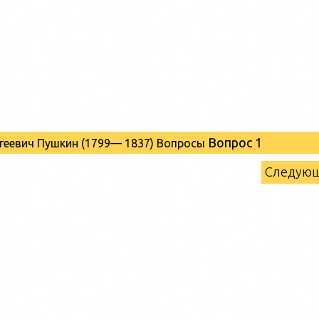
Вопрос 1
ргеевич Пушкин (1799— 1837) Вопросы
Следую