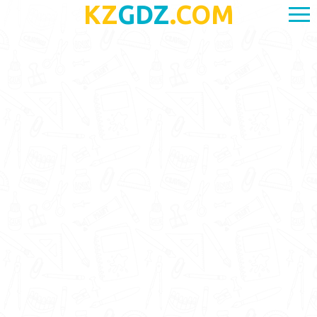
KZ
GDZ
.COM