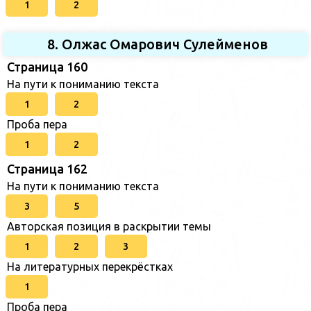
1
2
8. Олжас Омарович Сулейменов
Страница 160
На пути к пониманию текста
1
2
Проба пера
1
2
Страница 162
На пути к пониманию текста
3
5
Авторская позиция в раскрытии темы
1
2
3
На литературных перекрёстках
1
Проба пера