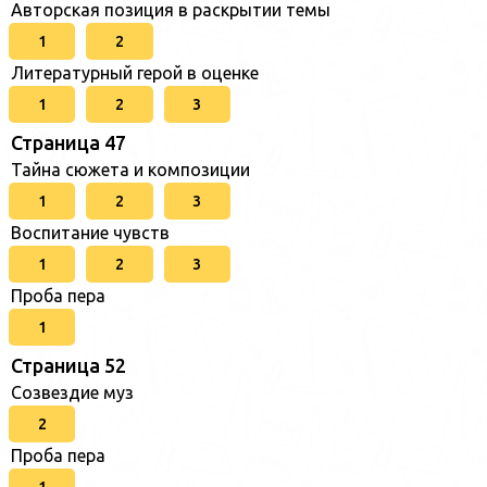
Авторская позиция в раскрытии темы
1
2
Литературный герой в оценке
1
2
3
Страница 47
Тайна сюжета и композиции
1
2
3
Воспитание чувств
1
2
3
Проба пера
1
Страница 52
Созвездие муз
2
Проба пера
1