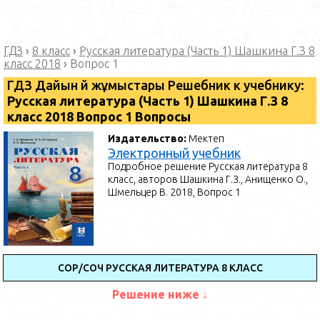
ГДЗ
›
8 класс
›
Русская литература (Часть 1) Шашкина Г.З 8
класс 2018
›
Вопрос 1
ГДЗ Дайын үй жұмыстары Решебник к учебнику:
Русская литература (Часть 1) Шашкина Г.З 8
класс 2018 Вопрос 1 Вопросы
Издательство:
Мектеп
Электронный учебник
Подробное решение Русская литература 8
класс, авторов Шашкина Г.З., Анищенко О.,
Шмельцер В. 2018, Вопрос 1
СОР/СОЧ РУССКАЯ ЛИТЕРАТУРА 8 КЛАСС
Решение ниже ↓