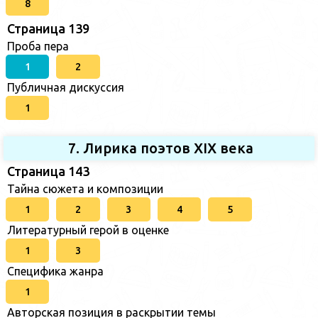
8
Страница 139
Проба пера
1
2
Публичная дискуссия
1
7. Лирика поэтов XIX века
Страница 143
Тайна сюжета и композиции
1
2
3
4
5
Литературный герой в оценке
1
3
Специфика жанра
1
Авторская позиция в раскрытии темы