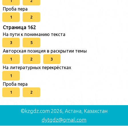
1
2
Проба пера
1
2
Страница 162
На пути к пониманию текста
3
5
Авторская позиция в раскрытии темы
1
2
3
На литературных перекрёстках
1
Проба пера
1
2
©kzgdz.com 2026, Астана, Казахстан
dytgdz@gmail.com