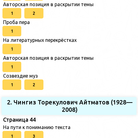
Авторская позиция в раскрытии темы
1
2
Проба пера
1
На литературных перекрёстках
1
Авторская позиция в раскрытии темы
1
Созвездие муз
1
2
2. Чингиз Торекулович Айтматов (1928—
2008)
Страница 44
На пути к пониманию текста
1
3