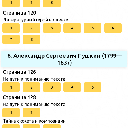
1
2
3
Страница 120
Литературный герой в оценке
1
2
3
4
5
6
7
8
6. Александр Сергеевич Пушкин (1799—
1837)
Страница 126
На пути к пониманию текста
1
2
3
4
5
Страница 128
На пути к пониманию текста
1
2
Тайна сюжета и композиции