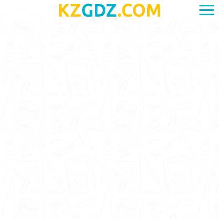
KZ
GDZ
.COM