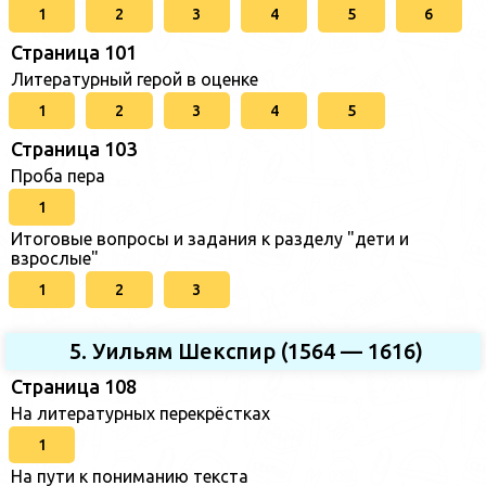
1
2
3
4
5
6
Страница 101
Литературный герой в оценке
1
2
3
4
5
Страница 103
Проба пера
1
Итоговые вопросы и задания к разделу "дети и
взрослые"
1
2
3
5. Уильям Шекспир (1564 — 1616)
Страница 108
На литературных перекрёстках
1
На пути к пониманию текста