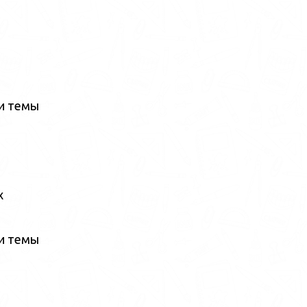
ии темы
х
ии темы