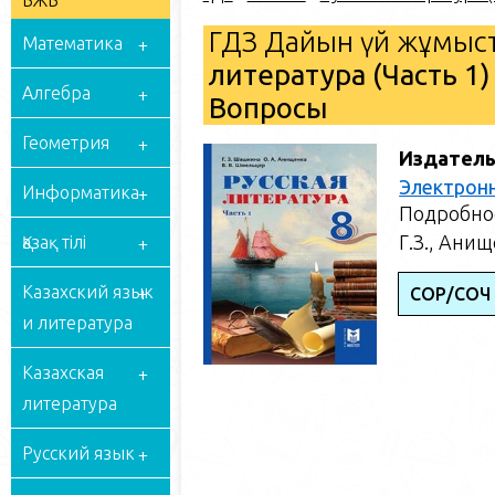
БЖБ
ГДЗ Дайын үй жұмыст
Математика
литература (Часть 1)
Алгебра
Вопросы
Геометрия
Издатель
Электрон
Информатика
Подробное
Г.З., Ани
Қазақ тілі
Казахский язык
СОР/СОЧ 
и литература
Казахская
литература
Русский язык