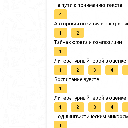
На пути к пониманию текста
4
Авторская позиция в раскрыт
1
2
Тайна сюжета и композиции
1
Литературный герой в оценке
1
2
3
4
Воспитание чувств
1
Литературный герой в оценке
1
2
3
4
Под лингвистическим микрос
1