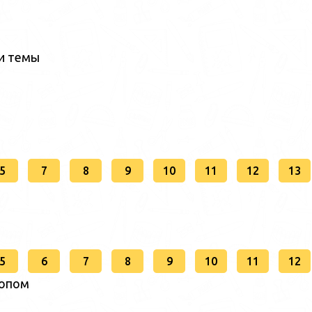
ии темы
5
7
8
9
10
11
12
13
5
6
7
8
9
10
11
12
копом