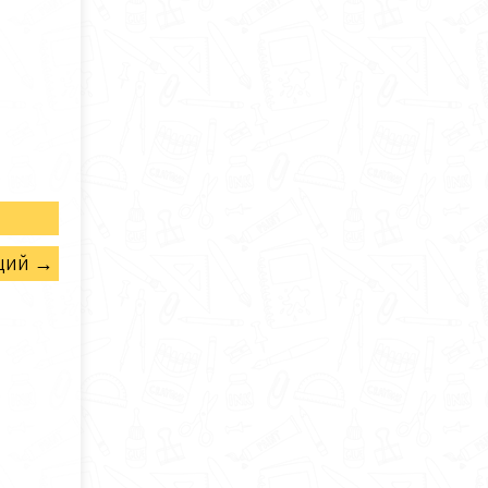
щий →