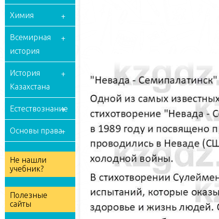
Химия
Всемирная
история
История
Казахстана
Естествознание
Основы права
Не нашли
учебник?
Полезные
сайты