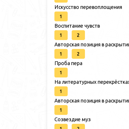
Искусство перевоплощения
1
Воспитание чувств
1
2
Авторская позиция в раскрыт
1
2
Проба пера
1
На литературных перекрёстка
1
Авторская позиция в раскрыт
1
Созвездие муз
1
2