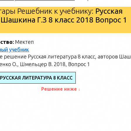
ары Решебник к учебнику:
Русская
 Шашкина Г.З 8 класс 2018 Вопрос 1
ство:
Мектеп
ный учебник
 решение Русская литература 8 класс, авторов Ша
щенко О., Шмельцер В. 2018, Вопрос 1
РУССКАЯ ЛИТЕРАТУРА 8 КЛАСС
Решение ниже ↓