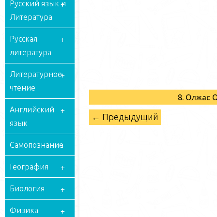
Русский язык и
Литература
Русская
литература
Литературное
чтение
8. Олжас
Английский
← Предыдущий
язык
Самопознание
География
Биология
Физика