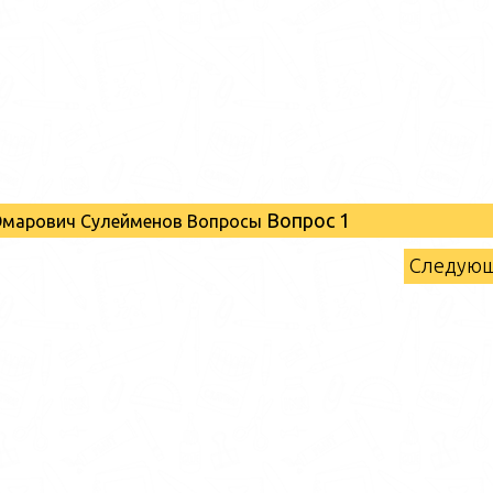
Вопрос 1
 Омарович Сулейменов Вопросы
Следую