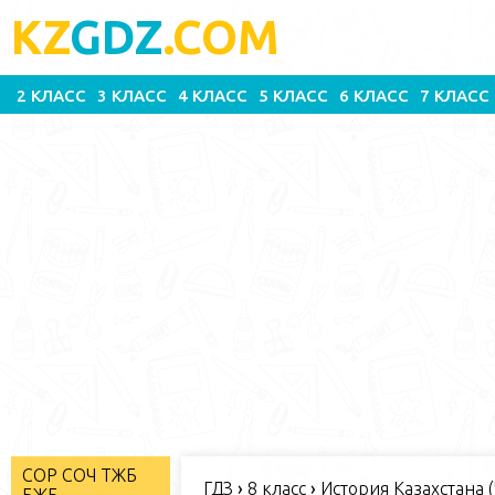
KZ
GDZ
.COM
2 КЛАСС
3 КЛАСС
4 КЛАСС
5 КЛАСС
6 КЛАСС
7 КЛАСС
СОР СОЧ ТЖБ
ГДЗ
›
8 класс
›
История Казахстана (