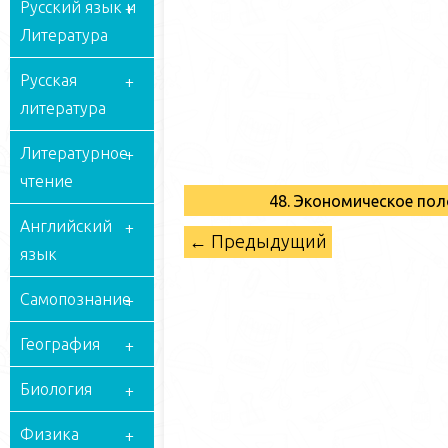
Русский язык и
Литература
Русская
литература
Литературное
чтение
48. Экономическое пол
Английский
← Предыдущий
язык
Самопознание
География
Биология
Физика