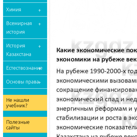
Химия
Всемирная
история
История
Казахстана
Естествознание
Основы права
Не нашли
учебник?
Полезные
сайты