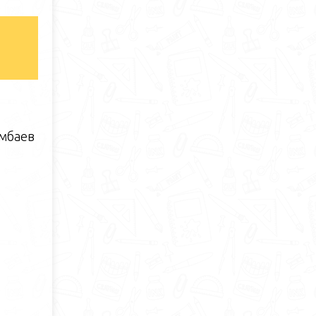
ембаев