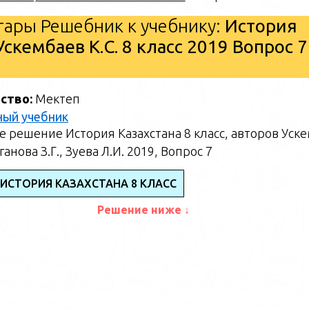
ары Решебник к учебнику:
История
 Ускембаев К.С. 8 класс 2019 Вопрос 7
ство:
Мектеп
ный учебник
 решение История Казахстана 8 класс, авторов Уск
аганова З.Г., Зуева Л.И. 2019, Вопрос 7
 ИСТОРИЯ КАЗАХСТАНА 8 КЛАСС
Решение ниже ↓