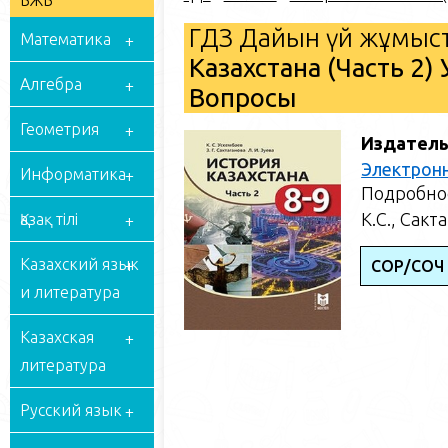
БЖБ
ГДЗ Дайын үй жұмыст
Математика
Казахстана (Часть 2)
Алгебра
Вопросы
Геометрия
Издатель
Электрон
Информатика
Подробное
К.С., Сакт
Қазақ тілі
Казахский язык
СОР/СОЧ
и литература
Казахская
литература
Русский язык