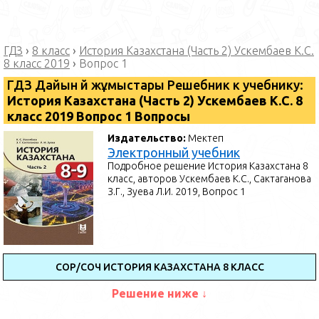
ГДЗ
›
8 класс
›
История Казахстана (Часть 2) Ускембаев К.С.
8 класс 2019
›
Вопрос 1
ГДЗ Дайын үй жұмыстары Решебник к учебнику:
История Казахстана (Часть 2) Ускембаев К.С. 8
класс 2019 Вопрос 1 Вопросы
Издательство:
Мектеп
Электронный учебник
Подробное решение История Казахстана 8
класс, авторов Ускембаев К.С., Сактаганова
З.Г., Зуева Л.И. 2019, Вопрос 1
СОР/СОЧ ИСТОРИЯ КАЗАХСТАНА 8 КЛАСС
Решение ниже ↓