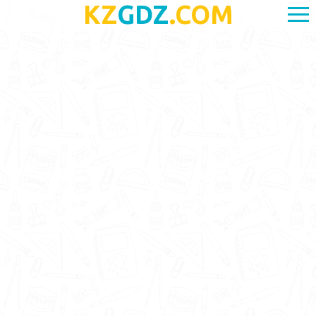
KZ
GDZ
.COM