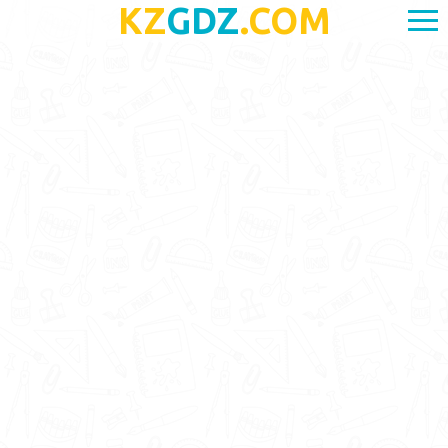
KZ
GDZ
.COM