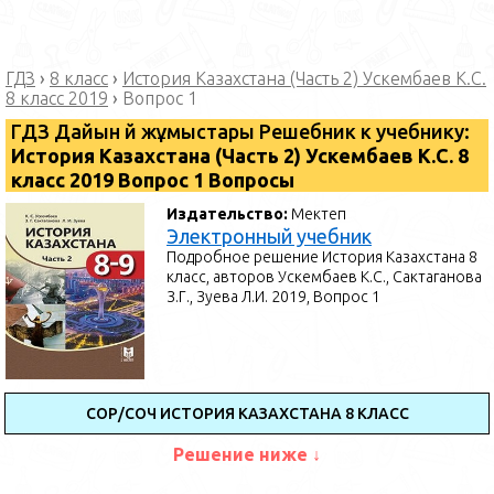
ГДЗ
›
8 класс
›
История Казахстана (Часть 2) Ускембаев К.С.
8 класс 2019
›
Вопрос 1
ГДЗ Дайын үй жұмыстары Решебник к учебнику:
История Казахстана (Часть 2) Ускембаев К.С. 8
класс 2019 Вопрос 1 Вопросы
Издательство:
Мектеп
Электронный учебник
Подробное решение История Казахстана 8
класс, авторов Ускембаев К.С., Сактаганова
З.Г., Зуева Л.И. 2019, Вопрос 1
СОР/СОЧ ИСТОРИЯ КАЗАХСТАНА 8 КЛАСС
Решение ниже ↓