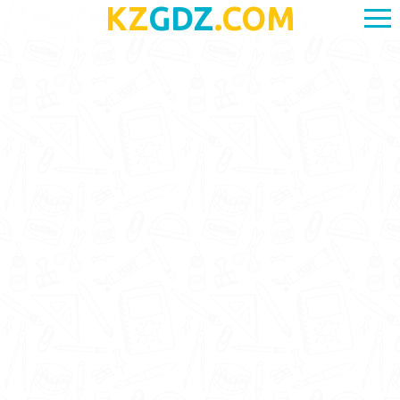
KZ
GDZ
.COM