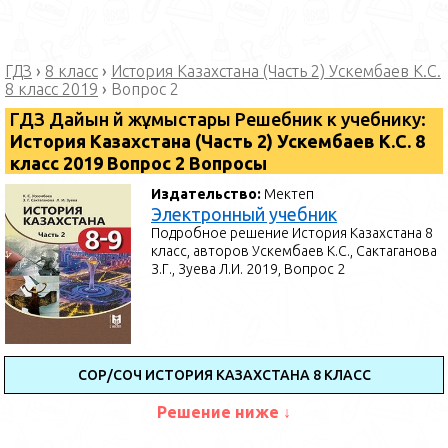
ГДЗ
›
8 класс
›
История Казахстана (Часть 2) Ускембаев К.С.
8 класс 2019
›
Вопрос 2
ГДЗ Дайын үй жұмыстары Решебник к учебнику:
История Казахстана (Часть 2) Ускембаев К.С. 8
класс 2019 Вопрос 2 Вопросы
Издательство:
Мектеп
Электронный учебник
Подробное решение История Казахстана 8
класс, авторов Ускембаев К.С., Сактаганова
З.Г., Зуева Л.И. 2019, Вопрос 2
СОР/СОЧ ИСТОРИЯ КАЗАХСТАНА 8 КЛАСС
Решение ниже ↓