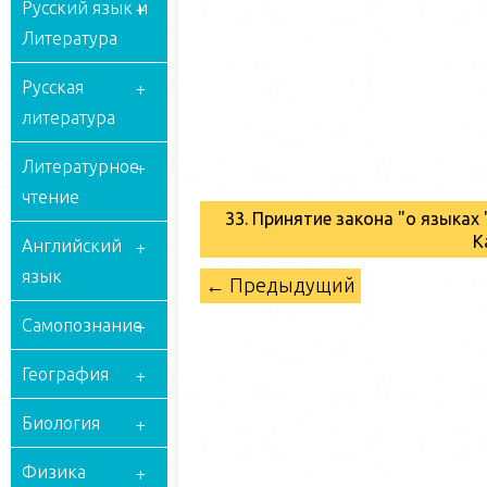
Русский язык и
Литература
Русская
литература
Литературное
чтение
33. Принятие закона "о языках
К
Английский
язык
← Предыдущий
Самопознание
География
Биология
Физика