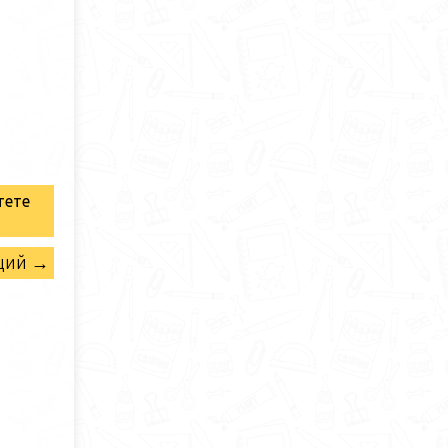
тете
щий →