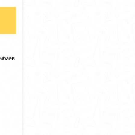
ембаев