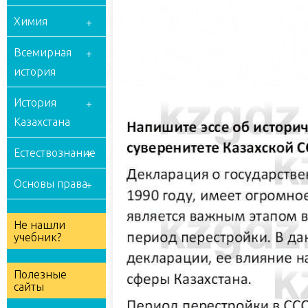
Химия
Всемирная
история
История
Казахстана
Естествознание
Основы права
Не нашли
учебник?
Полезные
сайты