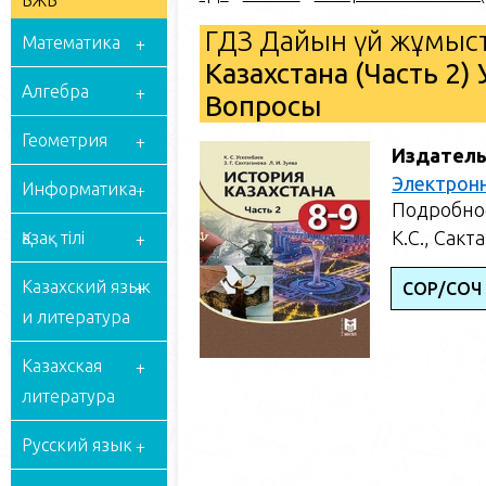
БЖБ
ГДЗ Дайын үй жұмыст
Математика
Казахстана (Часть 2)
Алгебра
Вопросы
Геометрия
Издатель
Электрон
Информатика
Подробное
К.С., Сакт
Қазақ тілі
Казахский язык
СОР/СОЧ
и литература
Казахская
литература
Русский язык