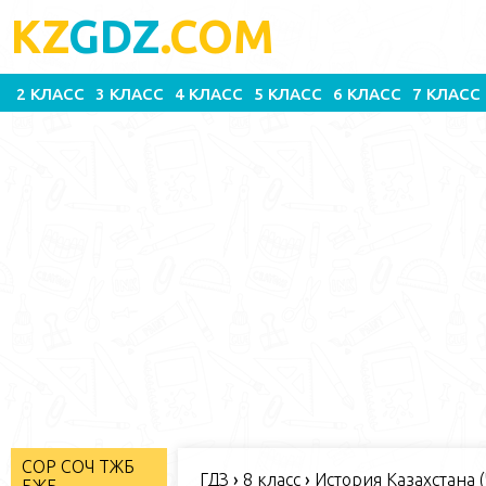
KZ
GDZ
.COM
2 КЛАСС
3 КЛАСС
4 КЛАСС
5 КЛАСС
6 КЛАСС
7 КЛАСС
СОР СОЧ ТЖБ
ГДЗ
›
8 класс
›
История Казахстана (