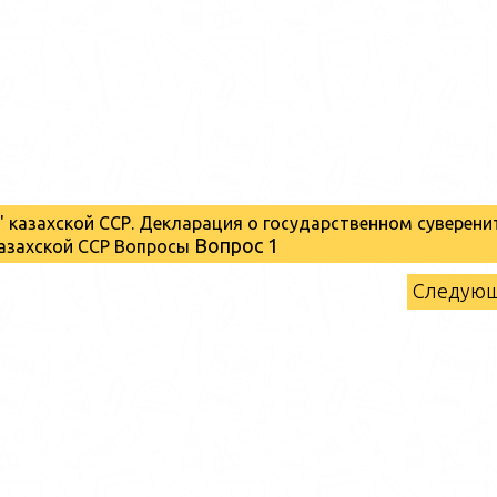
 " казахской ССР. Декларация о государственном суверени
Вопрос 1
азахской ССР Вопросы
Следую