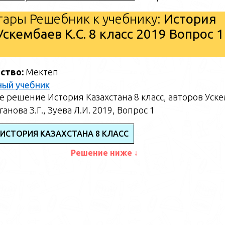
ары Решебник к учебнику:
История
 Ускембаев К.С. 8 класс 2019 Вопрос 1
ство:
Мектеп
ный учебник
 решение История Казахстана 8 класс, авторов Уск
аганова З.Г., Зуева Л.И. 2019, Вопрос 1
 ИСТОРИЯ КАЗАХСТАНА 8 КЛАСС
Решение ниже ↓