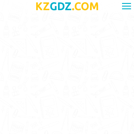
KZ
GDZ
.COM