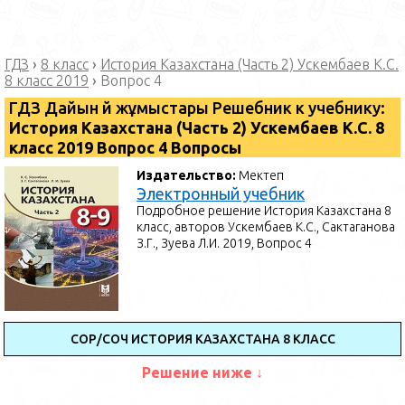
ГДЗ
›
8 класс
›
История Казахстана (Часть 2) Ускембаев К.С.
8 класс 2019
›
Вопрос 4
ГДЗ Дайын үй жұмыстары Решебник к учебнику:
История Казахстана (Часть 2) Ускембаев К.С. 8
класс 2019 Вопрос 4 Вопросы
Издательство:
Мектеп
Электронный учебник
Подробное решение История Казахстана 8
класс, авторов Ускембаев К.С., Сактаганова
З.Г., Зуева Л.И. 2019, Вопрос 4
СОР/СОЧ ИСТОРИЯ КАЗАХСТАНА 8 КЛАСС
Решение ниже ↓