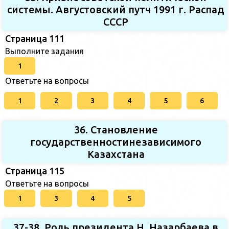
системы. Августовский путч 1991 г. Распад
СССР
Страница 111
Выполните задания
1
Ответьте на вопросы
1
2
3
4
5
6
36. Становление
государственностинезависимого
Казахстана
Страница 115
Ответьте на вопросы
1
3
4
5
37-38. Роль президента Н. Назарбаева в