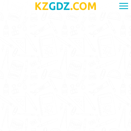
KZ
GDZ
.COM