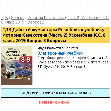
ГДЗ
›
8 класс
›
История Казахстана (Часть 2) Ускембаев К.С.
8 класс 2019
›
Вопрос 3
ГДЗ Дайын үй жұмыстары Решебник к учебнику:
История Казахстана (Часть 2) Ускембаев К.С. 8
класс 2019 Вопрос 3 Вопросы
Издательство:
Мектеп
Электронный учебник
Подробное решение История Казахстана 8
класс, авторов Ускембаев К.С., Сактаганова
З.Г., Зуева Л.И. 2019, Вопрос 3
СОР/СОЧ ИСТОРИЯ КАЗАХСТАНА 8 КЛАСС
Решение ниже ↓