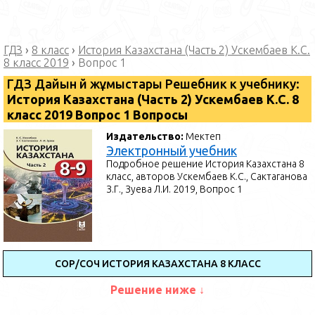
ГДЗ
›
8 класс
›
История Казахстана (Часть 2) Ускембаев К.С.
8 класс 2019
›
Вопрос 1
ГДЗ Дайын үй жұмыстары Решебник к учебнику:
История Казахстана (Часть 2) Ускембаев К.С. 8
класс 2019 Вопрос 1 Вопросы
Издательство:
Мектеп
Электронный учебник
Подробное решение История Казахстана 8
класс, авторов Ускембаев К.С., Сактаганова
З.Г., Зуева Л.И. 2019, Вопрос 1
СОР/СОЧ ИСТОРИЯ КАЗАХСТАНА 8 КЛАСС
Решение ниже ↓