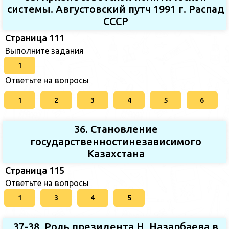
системы. Августовский путч 1991 г. Распад
СССР
Страница 111
Выполните задания
1
Ответьте на вопросы
1
2
3
4
5
6
36. Становление
государственностинезависимого
Казахстана
Страница 115
Ответьте на вопросы
1
3
4
5
37-38. Роль президента Н. Назарбаева в