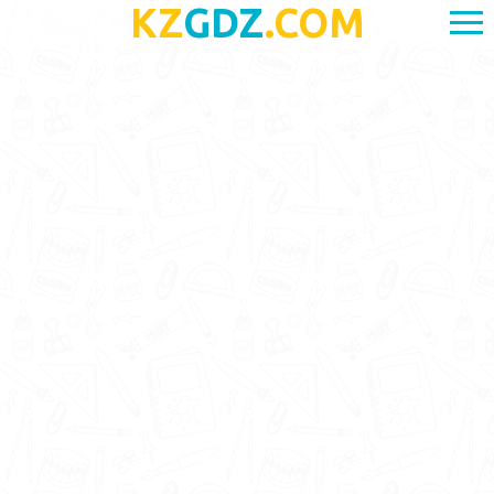
KZ
GDZ
.COM