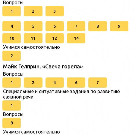
Вопросы
1
2
3
4
5
6
7
8
9
10
11
12
14
Учимся самостоятельно
2
Майк Гелприн. «Свеча горела»
Вопросы
1
2
4
6
7
Специальные и ситуативные задания по развитию
связной речи
1
Вопросы
9
Учимся самостоятельно