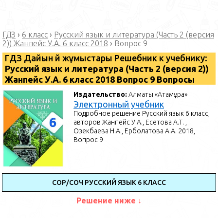
ГДЗ
›
6 класс
›
Русский язык и литература (Часть 2 (версия
2)) Жанпейс У.А. 6 класс 2018
›
Вопрос 9
ГДЗ Дайын үй жұмыстары Решебник к учебнику:
Русский язык и литература (Часть 2 (версия 2))
Жанпейс У.А. 6 класс 2018 Вопрос 9 Вопросы
Издательство:
Алматы «Атамұра»
Электронный учебник
Подробное решение Русский язык 6 класс,
авторов Жанпейс У.А., Есетова А.Т. ,
Озекбаева Н.А., Ерболатова А.А. 2018,
Вопрос 9
СОР/СОЧ РУССКИЙ ЯЗЫК 6 КЛАСС
Решение ниже ↓