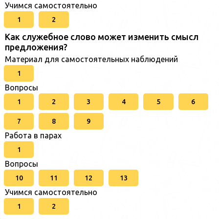
Учимся самостоятельно
1
2
Как служебное слово может изменить смысл
предложения?
Материал для самостоятельных наблюдений
1
Вопросы
1
2
3
4
5
6
7
8
9
Работа в парах
1
Вопросы
10
11
12
13
Учимся самостоятельно
1
2