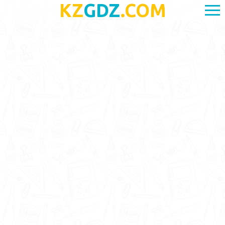
KZ
GDZ
.COM