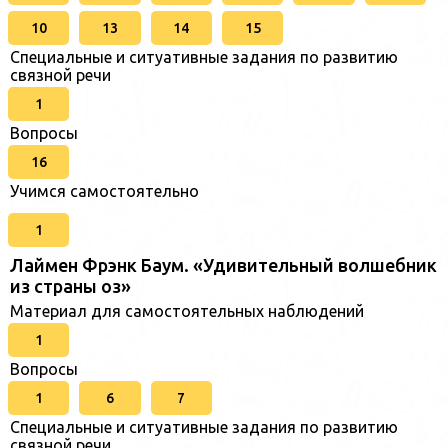
10
13
14
15
Специальные и ситуативные задания по развитию
связной речи
1
Вопросы
16
Учимся самостоятельно
1
Лаймен Фрэнк Баум. «Удивительный волшебник
из страны оз»
Материал для самостоятельных наблюдений
1
Вопросы
1
6
7
Специальные и ситуативные задания по развитию
связной речи