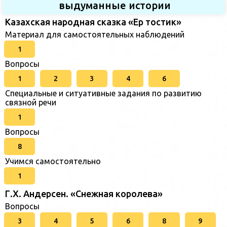
выдуманные истории
Казахская народная сказка «Ер тостик»
Материал для самостоятельных наблюдений
1
Вопросы
1
2
3
4
6
Специальные и ситуативные задания по развитию
связной речи
1
Вопросы
8
Учимся самостоятельно
1
Г.Х. Андерсен. «Снежная королева»
Вопросы
3
4
5
6
8
9