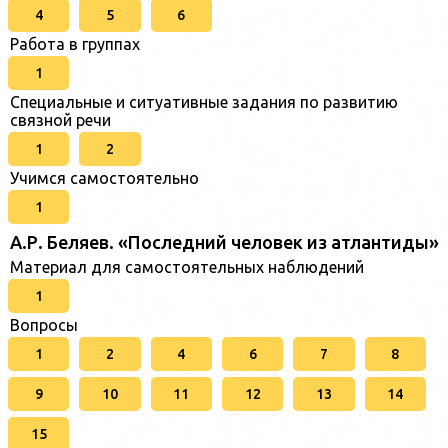
4
5
6
Работа в группах
1
Специальные и ситуативные задания по развитию
связной речи
1
2
Учимся самостоятельно
1
А.Р. Беляев. «Последний человек из атлантиды»
Материал для самостоятельных наблюдений
1
Вопросы
1
2
4
6
7
8
9
10
11
12
13
14
15