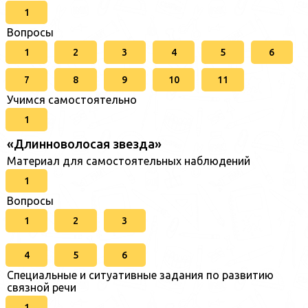
1
Вопросы
1
2
3
4
5
6
7
8
9
10
11
Учимся самостоятельно
1
«Длинноволосая звезда»
Материал для самостоятельных наблюдений
1
Вопросы
1
2
3
4
5
6
Специальные и ситуативные задания по развитию
связной речи
1