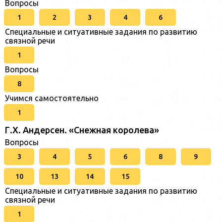
Вопросы
1
2
3
4
6
Специальные и ситуативные задания по развитию
связной речи
1
Вопросы
8
Учимся самостоятельно
1
Г.Х. Андерсен. «Снежная королева»
Вопросы
3
4
5
6
8
9
10
13
14
15
Специальные и ситуативные задания по развитию
связной речи
1