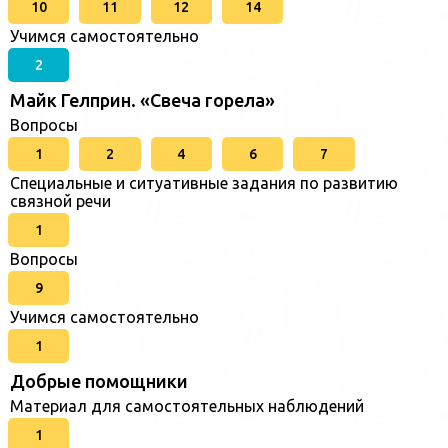
10
11
12
14
Учимся самостоятельно
2
Майк Гелприн. «Свеча горела»
Вопросы
1
2
4
6
7
Специальные и ситуативные задания по развитию
связной речи
1
Вопросы
9
Учимся самостоятельно
1
Добрые помощники
Материал для самостоятельных наблюдений
1