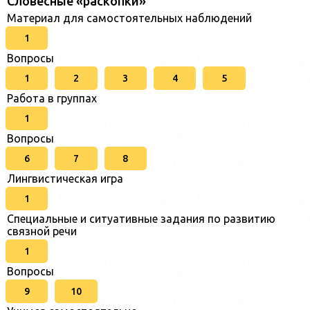
Словесные «раскопки»
Материал для самостоятельных наблюдений
1
Вопросы
1
2
3
4
5
Работа в группах
1
Вопросы
6
7
8
Лингвистическая игра
1
Специальные и ситуативные задания по развитию
связной речи
1
Вопросы
9
10