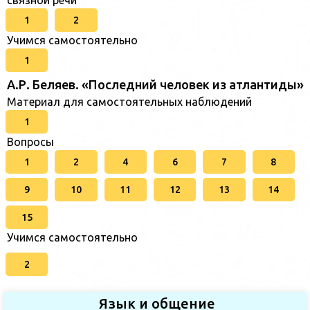
связной речи
1
2
Учимся самостоятельно
1
А.Р. Беляев. «Последний человек из атлантиды»
Материал для самостоятельных наблюдений
1
Вопросы
1
2
4
6
7
8
9
10
11
12
13
14
15
Учимся самостоятельно
2
Язык и общение