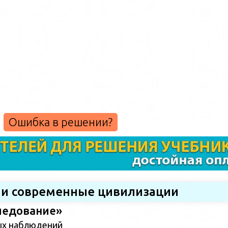
Ошибка в решении?
 и современные цивилизации
ледование»
ых наблюдений