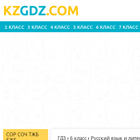
KZ
GDZ
.COM
2 КЛАСС
3 КЛАСС
4 КЛАСС
5 КЛАСС
6 КЛАСС
7 КЛАСС
СОР СОЧ ТЖБ
ГДЗ
›
6 класс
›
Русский язык и литер