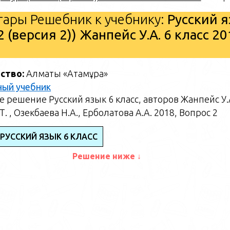
ары Решебник к учебнику:
Русский 
2 (версия 2)) Жанпейс У.А. 6 класс 20
ство:
Алматы «Атамұра»
ный учебник
 решение Русский язык 6 класс, авторов Жанпейс У.
Т. , Озекбаева Н.А., Ерболатова А.А. 2018, Вопрос 2
РУССКИЙ ЯЗЫК 6 КЛАСС
Решение ниже ↓