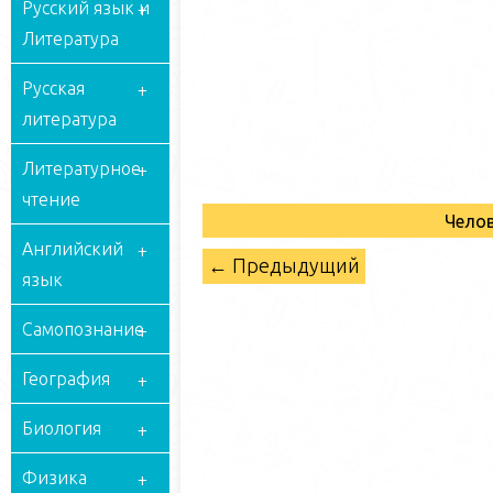
Русский язык и
Литература
Русская
литература
Литературное
чтение
Челов
Английский
← Предыдущий
язык
Самопознание
География
Биология
Физика