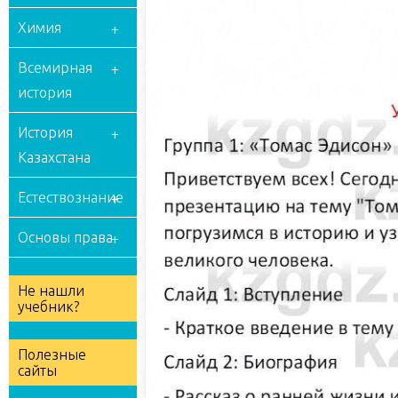
Химия
Всемирная
история
История
Казахстана
Естествознание
Основы права
Не нашли
учебник?
Полезные
сайты