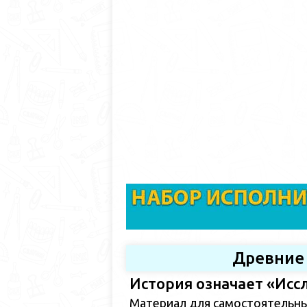
Древние
История означает «Исс
Материал для самостоятельн