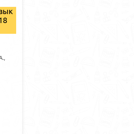
язык
18
А.,