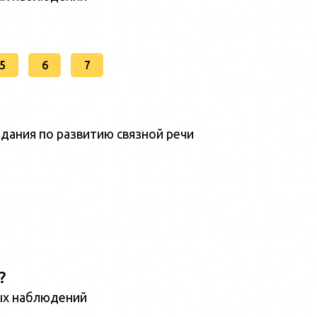
5
6
7
дания по развитию связной речи
?
ых наблюдений