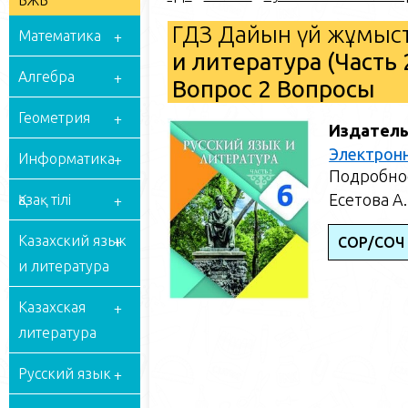
БЖБ
ГДЗ Дайын үй жұмыст
Математика
и литература (Часть 
Алгебра
Вопрос 2 Вопросы
Геометрия
Издатель
Электрон
Информатика
Подробное
Есетова А.
Қазақ тілі
Казахский язык
СОР/СОЧ 
и литература
Казахская
литература
Русский язык