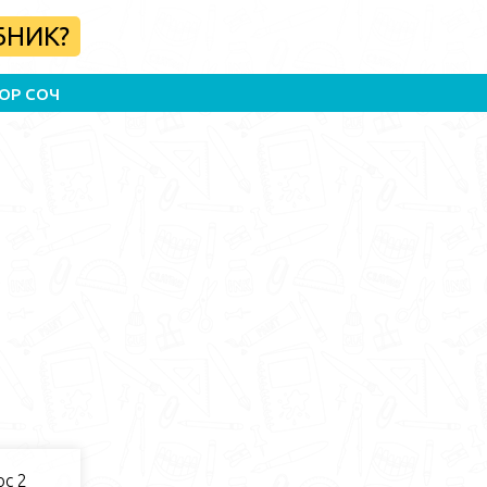
БНИК?
ОР СОЧ
с 2