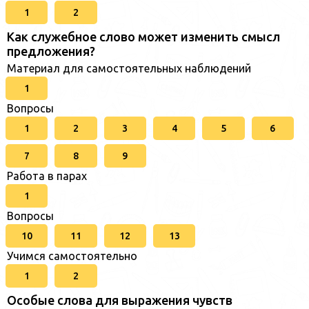
1
2
Как служебное слово может изменить смысл
предложения?
Материал для самостоятельных наблюдений
1
Вопросы
1
2
3
4
5
6
7
8
9
Работа в парах
1
Вопросы
10
11
12
13
Учимся самостоятельно
1
2
Особые слова для выражения чувств