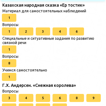
Казахская народная сказка «Ер тостик»
Материал для самостоятельных наблюдений
1
Вопросы
1
2
3
4
6
Специальные и ситуативные задания по развитию
связной речи
1
Вопросы
8
Учимся самостоятельно
1
Г.Х. Андерсен. «Снежная королева»
Вопросы
3
4
5
6
8
9