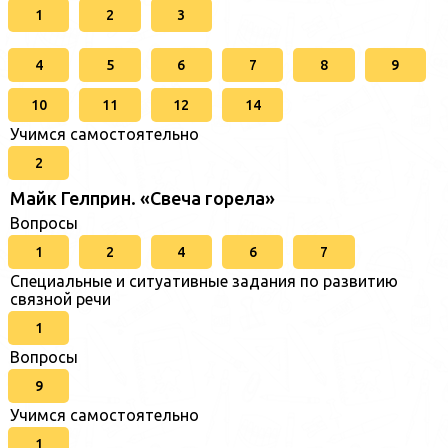
1
2
3
4
5
6
7
8
9
10
11
12
14
Учимся самостоятельно
2
Майк Гелприн. «Свеча горела»
Вопросы
1
2
4
6
7
Специальные и ситуативные задания по развитию
связной речи
1
Вопросы
9
Учимся самостоятельно
1