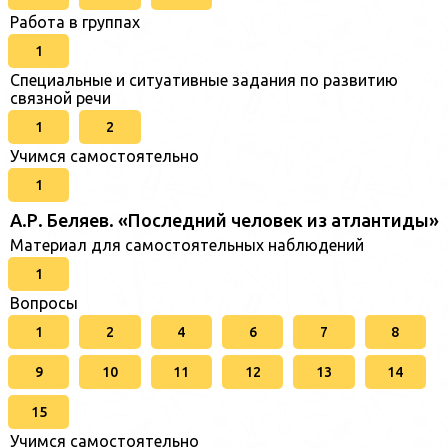
Работа в группах
1
Специальные и ситуативные задания по развитию
связной речи
1
2
Учимся самостоятельно
1
А.Р. Беляев. «Последний человек из атлантиды»
Материал для самостоятельных наблюдений
1
Вопросы
1
2
4
6
7
8
9
10
11
12
13
14
15
Учимся самостоятельно