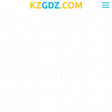
KZ
GDZ
.COM