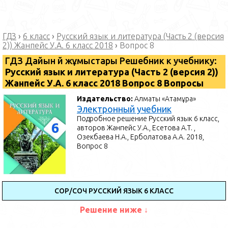
ГДЗ
›
6 класс
›
Русский язык и литература (Часть 2 (версия
2)) Жанпейс У.А. 6 класс 2018
›
Вопрос 8
ГДЗ Дайын үй жұмыстары Решебник к учебнику:
Русский язык и литература (Часть 2 (версия 2))
Жанпейс У.А. 6 класс 2018 Вопрос 8 Вопросы
Издательство:
Алматы «Атамұра»
Электронный учебник
Подробное решение Русский язык 6 класс,
авторов Жанпейс У.А., Есетова А.Т. ,
Озекбаева Н.А., Ерболатова А.А. 2018,
Вопрос 8
СОР/СОЧ РУССКИЙ ЯЗЫК 6 КЛАСС
Решение ниже ↓