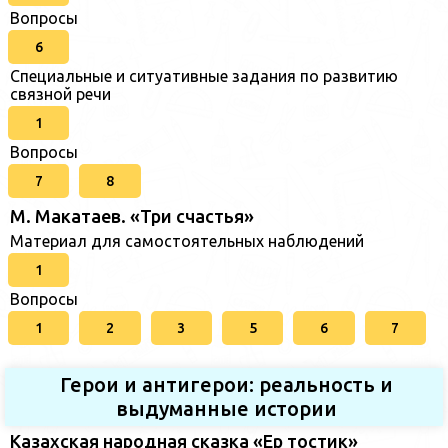
Вопросы
6
Специальные и ситуативные задания по развитию
связной речи
1
Вопросы
7
8
М. Макатаев. «Три счастья»
Материал для самостоятельных наблюдений
1
Вопросы
1
2
3
5
6
7
Герои и антигерои: реальность и
выдуманные истории
Казахская народная сказка «Ер тостик»