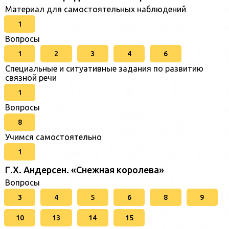
Материал для самостоятельных наблюдений
1
Вопросы
1
2
3
4
6
Специальные и ситуативные задания по развитию
связной речи
1
Вопросы
8
Учимся самостоятельно
1
Г.Х. Андерсен. «Снежная королева»
Вопросы
3
4
5
6
8
9
10
13
14
15