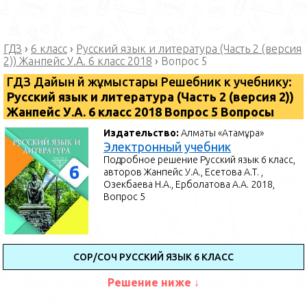
ГДЗ
›
6 класс
›
Русский язык и литература (Часть 2 (версия
2)) Жанпейс У.А. 6 класс 2018
›
Вопрос 5
ГДЗ Дайын үй жұмыстары Решебник к учебнику:
Русский язык и литература (Часть 2 (версия 2))
Жанпейс У.А. 6 класс 2018 Вопрос 5 Вопросы
Издательство:
Алматы «Атамұра»
Электронный учебник
Подробное решение Русский язык 6 класс,
авторов Жанпейс У.А., Есетова А.Т. ,
Озекбаева Н.А., Ерболатова А.А. 2018,
Вопрос 5
СОР/СОЧ РУССКИЙ ЯЗЫК 6 КЛАСС
Решение ниже ↓