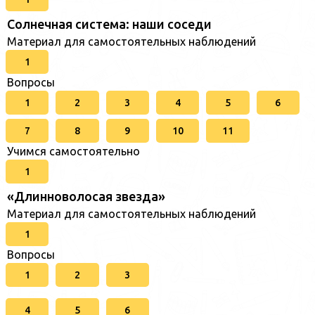
Солнечная система: наши соседи
Материал для самостоятельных наблюдений
1
Вопросы
1
2
3
4
5
6
7
8
9
10
11
Учимся самостоятельно
1
«Длинноволосая звезда»
Материал для самостоятельных наблюдений
1
Вопросы
1
2
3
4
5
6