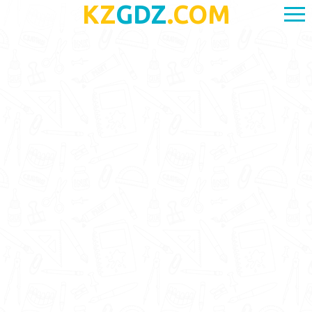
KZ
GDZ
.COM