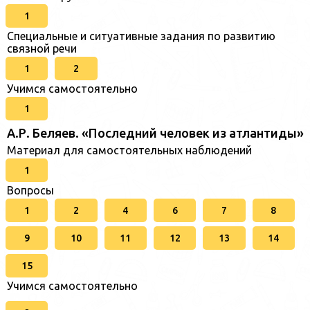
1
Специальные и ситуативные задания по развитию
связной речи
1
2
Учимся самостоятельно
1
А.Р. Беляев. «Последний человек из атлантиды»
Материал для самостоятельных наблюдений
1
Вопросы
1
2
4
6
7
8
9
10
11
12
13
14
15
Учимся самостоятельно