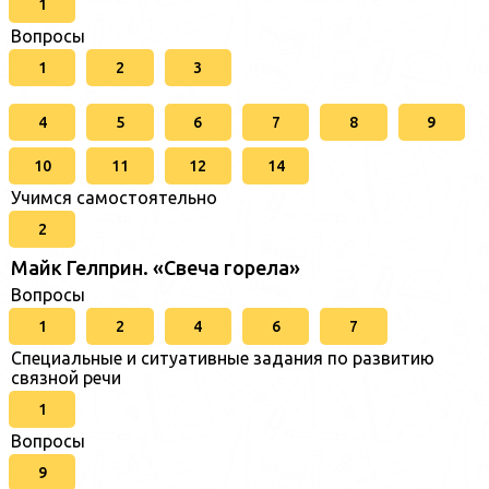
1
Вопросы
1
2
3
4
5
6
7
8
9
10
11
12
14
Учимся самостоятельно
2
Майк Гелприн. «Свеча горела»
Вопросы
1
2
4
6
7
Специальные и ситуативные задания по развитию
связной речи
1
Вопросы
9