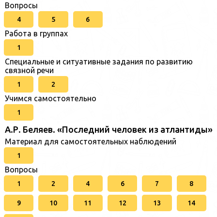
Вопросы
4
5
6
Работа в группах
1
Специальные и ситуативные задания по развитию
связной речи
1
2
Учимся самостоятельно
1
А.Р. Беляев. «Последний человек из атлантиды»
Материал для самостоятельных наблюдений
1
Вопросы
1
2
4
6
7
8
9
10
11
12
13
14