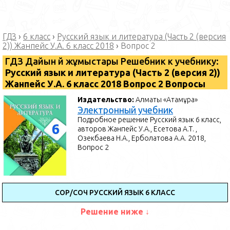
ГДЗ
›
6 класс
›
Русский язык и литература (Часть 2 (версия
2)) Жанпейс У.А. 6 класс 2018
›
Вопрос 2
ГДЗ Дайын үй жұмыстары Решебник к учебнику:
Русский язык и литература (Часть 2 (версия 2))
Жанпейс У.А. 6 класс 2018 Вопрос 2 Вопросы
Издательство:
Алматы «Атамұра»
Электронный учебник
Подробное решение Русский язык 6 класс,
авторов Жанпейс У.А., Есетова А.Т. ,
Озекбаева Н.А., Ерболатова А.А. 2018,
Вопрос 2
СОР/СОЧ РУССКИЙ ЯЗЫК 6 КЛАСС
Решение ниже ↓