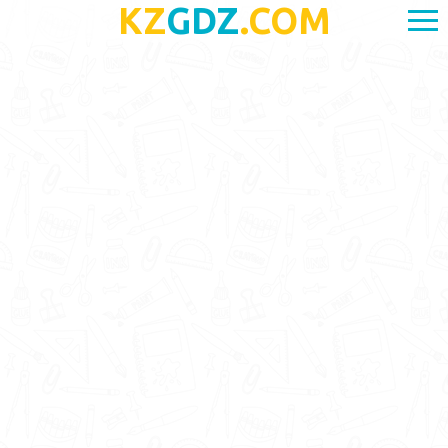
KZ
GDZ
.COM