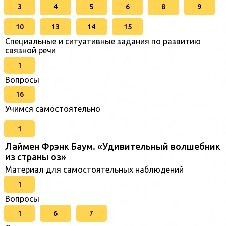
3
4
5
6
8
9
10
13
14
15
Специальные и ситуативные задания по развитию
связной речи
1
Вопросы
16
Учимся самостоятельно
1
Лаймен Фрэнк Баум. «Удивительный волшебник
из страны оз»
Материал для самостоятельных наблюдений
1
Вопросы
1
6
7