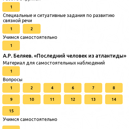
1
Специальные и ситуативные задания по развитию
связной речи
1
2
Учимся самостоятельно
1
А.Р. Беляев. «Последний человек из атлантиды»
Материал для самостоятельных наблюдений
1
Вопросы
1
2
4
6
7
8
9
10
11
12
13
14
15
Учимся самостоятельно