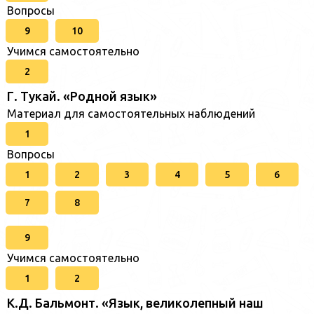
Вопросы
9
10
Учимся самостоятельно
2
Г. Тукай. «Родной язык»
Материал для самостоятельных наблюдений
1
Вопросы
1
2
3
4
5
6
7
8
9
Учимся самостоятельно
1
2
К.Д. Бальмонт. «Язык, великолепный наш