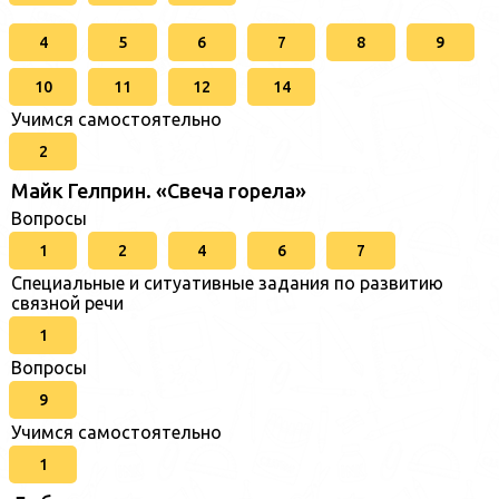
4
5
6
7
8
9
10
11
12
14
Учимся самостоятельно
2
Майк Гелприн. «Свеча горела»
Вопросы
1
2
4
6
7
Специальные и ситуативные задания по развитию
связной речи
1
Вопросы
9
Учимся самостоятельно
1