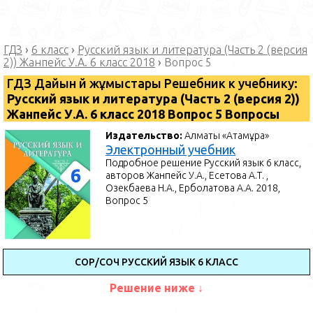
ГДЗ
›
6 класс
›
Русский язык и литература (Часть 2 (версия
2)) Жанпейс У.А. 6 класс 2018
›
Вопрос 5
ГДЗ Дайын үй жұмыстары Решебник к учебнику:
Русский язык и литература (Часть 2 (версия 2))
Жанпейс У.А. 6 класс 2018 Вопрос 5 Вопросы
Издательство:
Алматы «Атамұра»
Электронный учебник
Подробное решение Русский язык 6 класс,
авторов Жанпейс У.А., Есетова А.Т. ,
Озекбаева Н.А., Ерболатова А.А. 2018,
Вопрос 5
СОР/СОЧ РУССКИЙ ЯЗЫК 6 КЛАСС
Решение ниже ↓