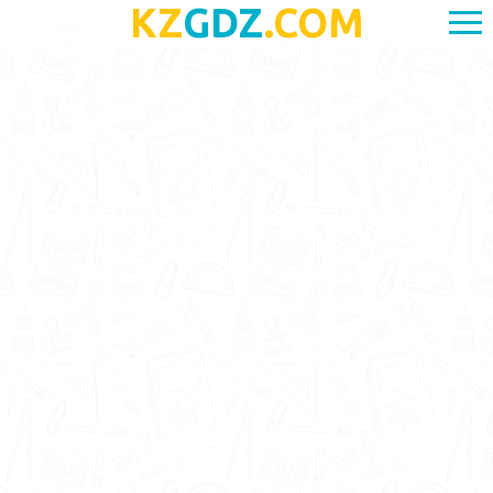
KZ
GDZ
.COM