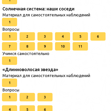
1
Солнечная система: наши соседи
Материал для самостоятельных наблюдений
1
Вопросы
1
2
3
4
5
6
7
8
9
10
11
Учимся самостоятельно
1
«Длинноволосая звезда»
Материал для самостоятельных наблюдений
1
Вопросы
1
2
3
4
5
6