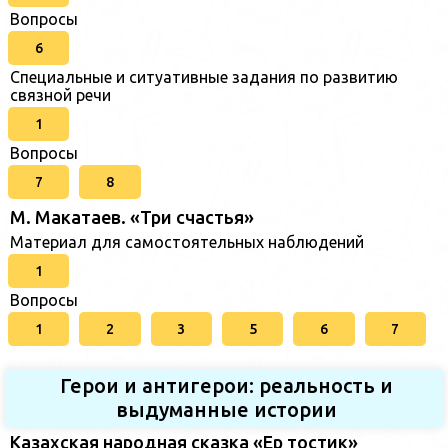
Вопросы
6
Специальные и ситуативные задания по развитию
связной речи
1
Вопросы
7
8
М. Макатаев. «Три счастья»
Материал для самостоятельных наблюдений
1
Вопросы
1
2
3
5
6
7
Герои и антигерои: реальность и
выдуманные истории
Казахская народная сказка «Ер тостик»