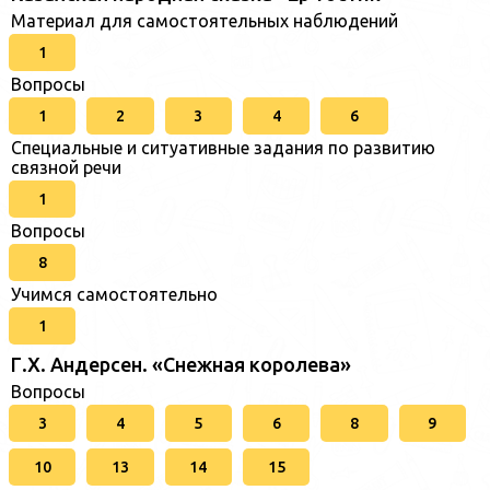
Материал для самостоятельных наблюдений
1
Вопросы
1
2
3
4
6
Специальные и ситуативные задания по развитию
связной речи
1
Вопросы
8
Учимся самостоятельно
1
Г.Х. Андерсен. «Снежная королева»
Вопросы
3
4
5
6
8
9
10
13
14
15