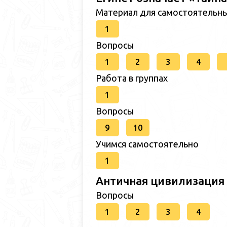
Материал для самостоятельн
1
Вопросы
1
2
3
4
Работа в группах
1
Вопросы
9
10
Учимся самостоятельно
1
Античная цивилизация
Вопросы
1
2
3
4