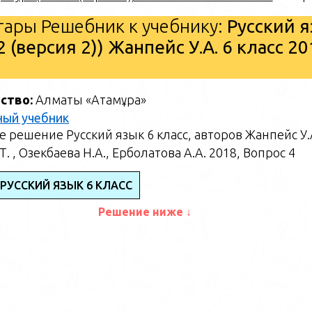
ары Решебник к учебнику:
Русский 
2 (версия 2)) Жанпейс У.А. 6 класс 20
ство:
Алматы «Атамұра»
ный учебник
 решение Русский язык 6 класс, авторов Жанпейс У.
Т. , Озекбаева Н.А., Ерболатова А.А. 2018, Вопрос 4
РУССКИЙ ЯЗЫК 6 КЛАСС
Решение ниже ↓