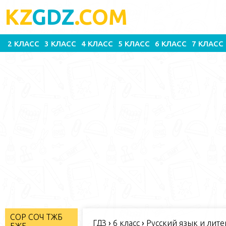
KZ
GDZ
.COM
2 КЛАСС
3 КЛАСС
4 КЛАСС
5 КЛАСС
6 КЛАСС
7 КЛАСС
СОР СОЧ ТЖБ
ГДЗ
›
6 класс
›
Русский язык и литер