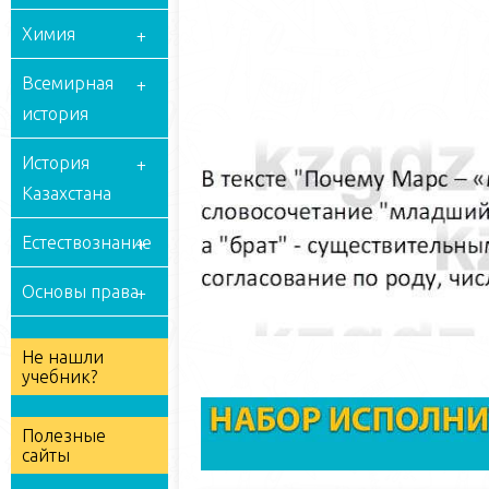
Химия
Всемирная
история
История
Казахстана
Естествознание
Основы права
Не нашли
учебник?
Полезные
сайты