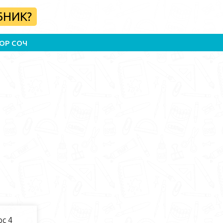
БНИК?
ОР СОЧ
с 4