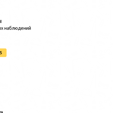
ы
ых наблюдений
5
»