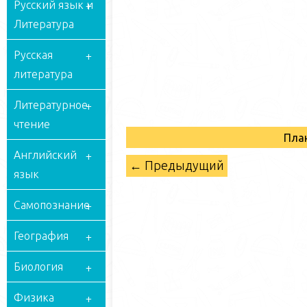
Русский язык и
Литература
Русская
литература
Литературное
чтение
Пла
Английский
← Предыдущий
язык
Самопознание
География
Биология
Физика