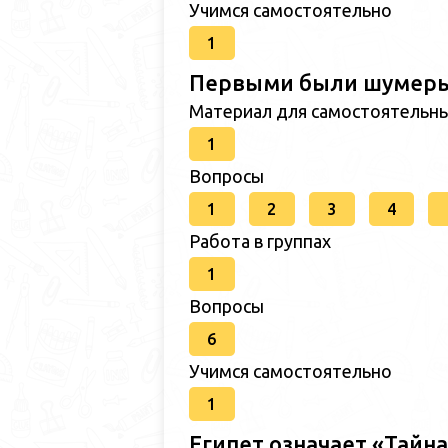
Учимся самостоятельно
1
Первыми были шумер
Материал для самостоятельн
1
Вопросы
1
2
3
4
Работа в группах
1
Вопросы
6
Учимся самостоятельно
1
Египет означает «Тайна