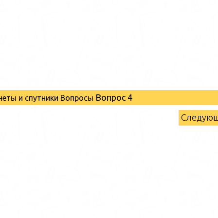
Вопрос 4
неты и спутники Вопросы
Следую