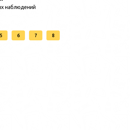
ых наблюдений
5
6
7
8