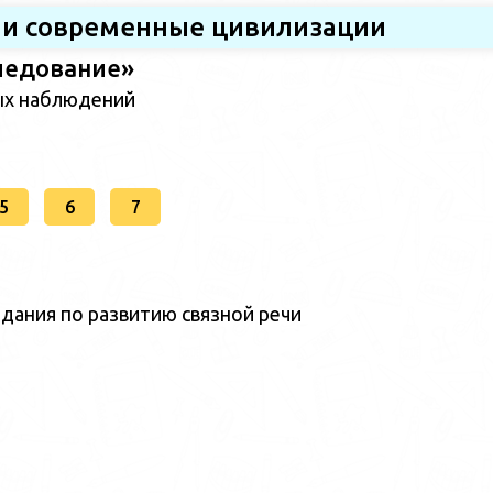
 и современные цивилизации
ледование»
ых наблюдений
5
6
7
дания по развитию связной речи