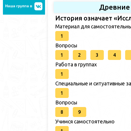
Древние
История означает «Исс
Материал для самостоятельн
1
Вопросы
1
2
3
4
Работа в группах
1
Специальные и ситуативные за
1
Вопросы
8
9
Учимся самостоятельно