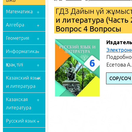
БЖБ
ГДЗ Дайын үй жұмыст
Математика
и литература (Часть 
Алгебра
Вопрос 4 Вопросы
Геометрия
Издатель
Электрон
Информатика
Подробное
Есетова А.
Қазақ тілі
Казахский язык
СОР/СОЧ 
и литература
Казахская
литература
Русский язык