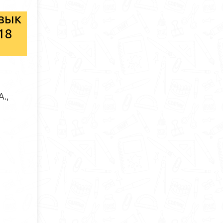
язык
18
А.,