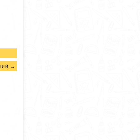
щий →