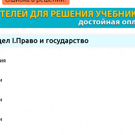
ел I.Право и государство
ия
и
и
и