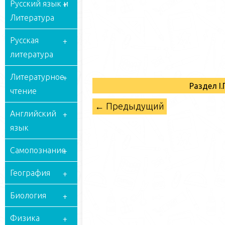
Русский язык и
Литература
Русская
литература
Литературное
Раздел I
чтение
← Предыдущий
Английский
язык
Самопознание
География
Биология
Физика