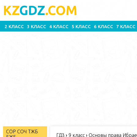
KZ
GDZ
.COM
2 КЛАСС
3 КЛАСС
4 КЛАСС
5 КЛАСС
6 КЛАСС
7 КЛАСС
СОР СОЧ ТЖБ
ГДЗ
›
9 класс
›
Основы права Ибраев