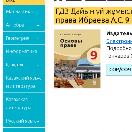
БЖБ
ГДЗ Дайын үй жұмыст
Математика
права Ибраева А.С. 9
Алгебра
Издатель
Геометрия
Электрон
Подробное
Информатика
Гончаров С
Қазақ тілі
СОР/СОЧ
Казахский язык
и литература
Казахская
литература
Русский язык