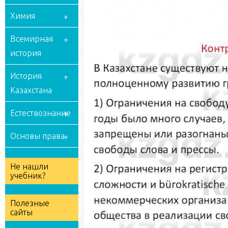
Химия
Всемирная
история
История
Казахстана
Естествознание
Основы права
Не нашли
учебник?
Полезные
сайты