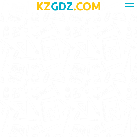
KZ
GDZ
.COM