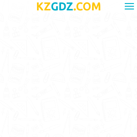
KZ
GDZ
.COM