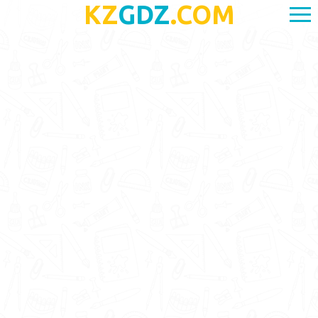
KZ
GDZ
.COM