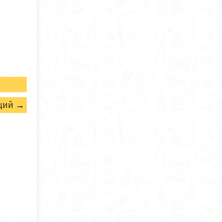
щий →