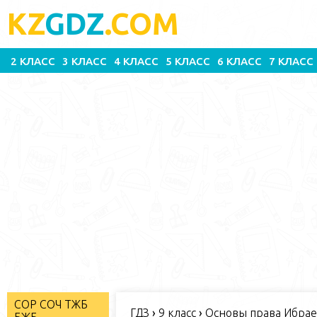
KZ
GDZ
.COM
2 КЛАСС
3 КЛАСС
4 КЛАСС
5 КЛАСС
6 КЛАСС
7 КЛАСС
СОР СОЧ ТЖБ
ГДЗ
›
9 класс
›
Основы права Ибраев