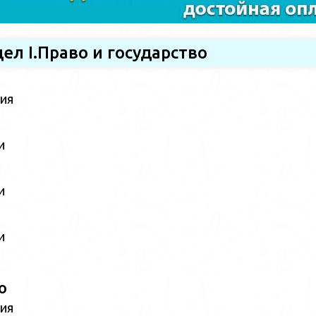
ел I.Право и государство
ия
и
и
и
о
ия