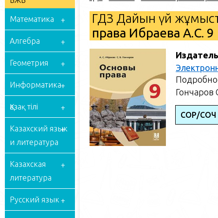
БЖБ
ГДЗ Дайын үй жұмыст
Математика
права Ибраева А.С. 9
Алгебра
Издатель
Геометрия
Электрон
Подробное
Информатика
Гончаров С
Қазақ тілі
СОР/СОЧ
Казахский язык
и литература
Казахская
литература
Русский язык