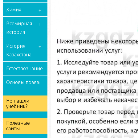
Химия
Всемирная
история
История
Казахстана
Естествознание
Основы права
Не нашли
учебник?
Полезные
сайты