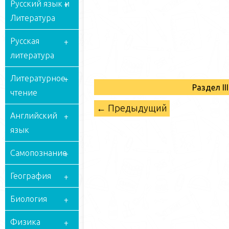
Русский язык и
Литература
Русская
литература
Литературное
Раздел I
чтение
← Предыдущий
Английский
язык
Самопознание
География
Биология
Физика