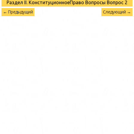
Раздел II. КонституционноеПраво Вопросы
Вопрос 2
← Предыдущий
Следующий →