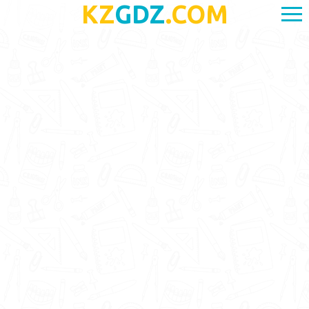
KZ
GDZ
.COM