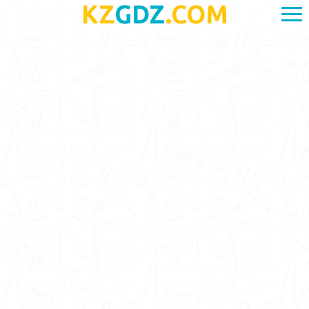
KZ
GDZ
.COM