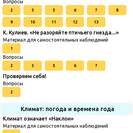
Вопросы
2
3
5
6
7
8
9
10
11
12
13
К. Кулиев. «Не разоряйте птичьего гнезда...»
Материал для самостоятельных наблюдений
1
Вопросы
2
3
5
6
7
Проверяем себя!
Вопросы
2
Климат: погода и времена года
Климат означает «Наклон»
Материал для самостоятельных наблюдений