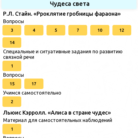
Чудеса света
Р.Л. Стайн. «Рроклятие гробницы фараона»
Вопросы
3
4
5
7
10
12
14
Специальные и ситуативные задания по развитию
связной речи
1
Вопросы
15
17
Учимся самостоятельно
2
Льюис Кэрролл. «Алиса в стране чудес»
Материал для самостоятельных наблюдений
1
Вопросы