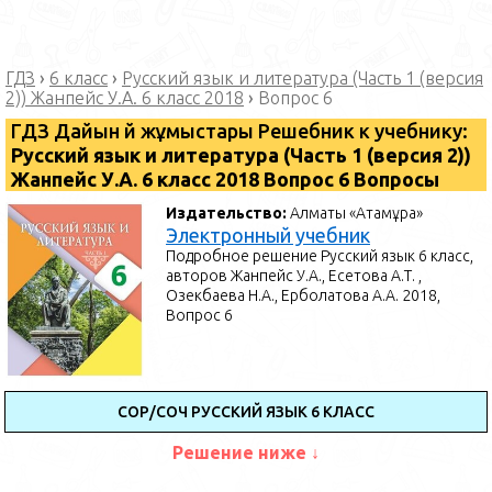
ГДЗ
›
6 класс
›
Русский язык и литература (Часть 1 (версия
2)) Жанпейс У.А. 6 класс 2018
›
Вопрос 6
ГДЗ Дайын үй жұмыстары Решебник к учебнику:
Русский язык и литература (Часть 1 (версия 2))
Жанпейс У.А. 6 класс 2018 Вопрос 6 Вопросы
Издательство:
Алматы «Атамұра»
Электронный учебник
Подробное решение Русский язык 6 класс,
авторов Жанпейс У.А., Есетова А.Т. ,
Озекбаева Н.А., Ерболатова А.А. 2018,
Вопрос 6
СОР/СОЧ РУССКИЙ ЯЗЫК 6 КЛАСС
Решение ниже ↓