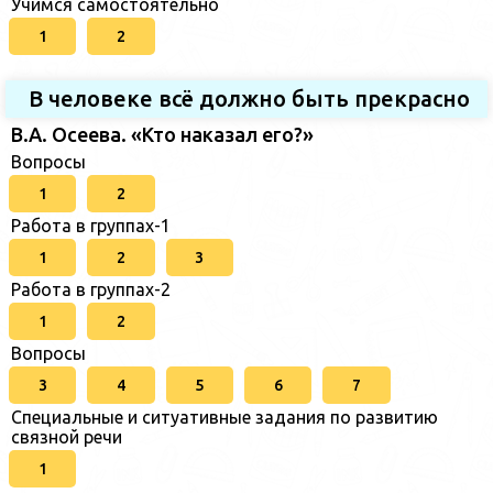
Учимся самостоятельно
1
2
В человеке всё должно быть прекрасно
В.А. Осеева. «Кто наказал его?»
Вопросы
1
2
Работа в группах-1
1
2
3
Работа в группах-2
1
2
Вопросы
3
4
5
6
7
Специальные и ситуативные задания по развитию
связной речи
1