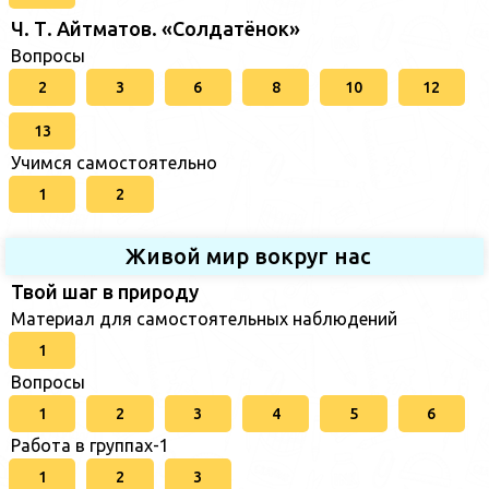
Ч. Т. Айтматов. «Солдатёнок»
Вопросы
2
3
6
8
10
12
13
Учимся самостоятельно
1
2
Живой мир вокруг нас
Твой шаг в природу
Материал для самостоятельных наблюдений
1
Вопросы
1
2
3
4
5
6
Работа в группах-1
1
2
3