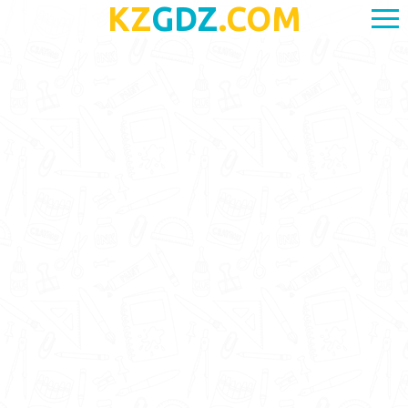
KZ
GDZ
.COM