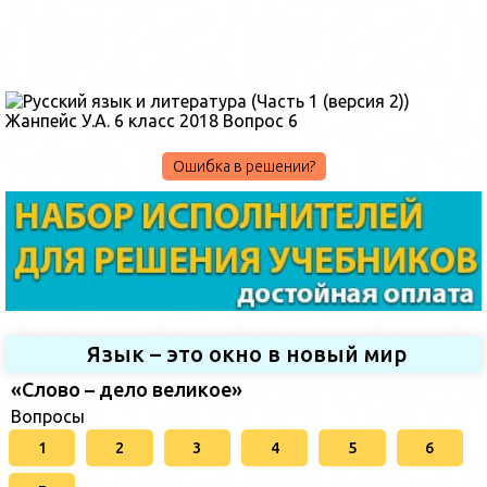
Ошибка в решении?
Язык – это окно в новый мир
«Слово – дело великое»
Вопросы
1
2
3
4
5
6