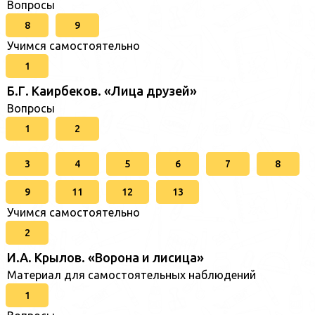
Вопросы
8
9
Учимся самостоятельно
1
Б.Г. Каирбеков. «Лица друзей»
Вопросы
1
2
3
4
5
6
7
8
9
11
12
13
Учимся самостоятельно
2
И.А. Крылов. «Ворона и лисица»
Материал для самостоятельных наблюдений
1