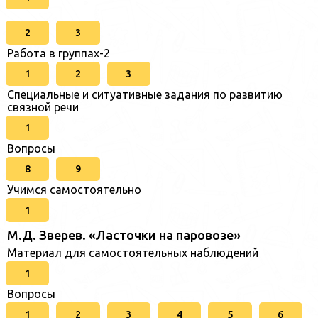
2
3
Работа в группах-2
1
2
3
Специальные и ситуативные задания по развитию
связной речи
1
Вопросы
8
9
Учимся самостоятельно
1
М.Д. Зверев. «Ласточки на паровозе»
Материал для самостоятельных наблюдений
1
Вопросы
1
2
3
4
5
6