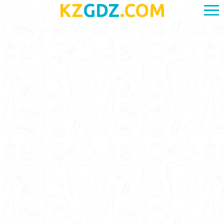
KZ
GDZ
.COM