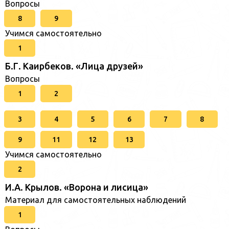
Вопросы
8
9
Учимся самостоятельно
1
Б.Г. Каирбеков. «Лица друзей»
Вопросы
1
2
3
4
5
6
7
8
9
11
12
13
Учимся самостоятельно
2
И.А. Крылов. «Ворона и лисица»
Материал для самостоятельных наблюдений
1