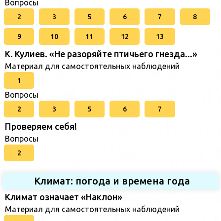
Вопросы
2
3
5
6
7
8
9
10
11
12
13
К. Кулиев. «Не разоряйте птичьего гнезда...»
Материал для самостоятельных наблюдений
1
Вопросы
2
3
5
6
7
Проверяем себя!
Вопросы
2
Климат: погода и времена года
Климат означает «Наклон»
Материал для самостоятельных наблюдений