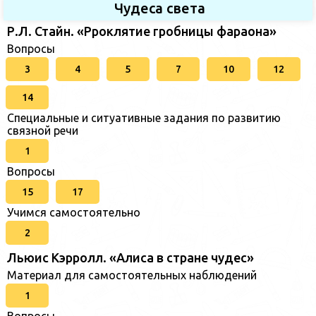
Чудеса света
Р.Л. Стайн. «Рроклятие гробницы фараона»
Вопросы
3
4
5
7
10
12
14
Специальные и ситуативные задания по развитию
связной речи
1
Вопросы
15
17
Учимся самостоятельно
2
Льюис Кэрролл. «Алиса в стране чудес»
Материал для самостоятельных наблюдений
1
Вопросы