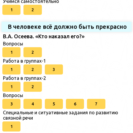
Учимся самостоятельно
1
2
В человеке всё должно быть прекрасно
В.А. Осеева. «Кто наказал его?»
Вопросы
1
2
Работа в группах-1
1
2
3
Работа в группах-2
1
2
Вопросы
3
4
5
6
7
Специальные и ситуативные задания по развитию
связной речи
1