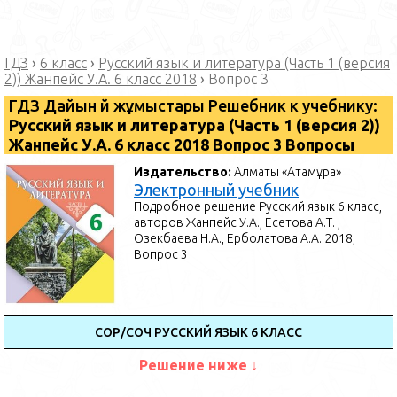
ГДЗ
›
6 класс
›
Русский язык и литература (Часть 1 (версия
2)) Жанпейс У.А. 6 класс 2018
›
Вопрос 3
ГДЗ Дайын үй жұмыстары Решебник к учебнику:
Русский язык и литература (Часть 1 (версия 2))
Жанпейс У.А. 6 класс 2018 Вопрос 3 Вопросы
Издательство:
Алматы «Атамұра»
Электронный учебник
Подробное решение Русский язык 6 класс,
авторов Жанпейс У.А., Есетова А.Т. ,
Озекбаева Н.А., Ерболатова А.А. 2018,
Вопрос 3
СОР/СОЧ РУССКИЙ ЯЗЫК 6 КЛАСС
Решение ниже ↓