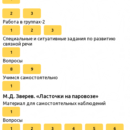
2
3
Работа в группах-2
1
2
3
Специальные и ситуативные задания по развитию
связной речи
1
Вопросы
8
9
Учимся самостоятельно
1
М.Д. Зверев. «Ласточки на паровозе»
Материал для самостоятельных наблюдений
1
Вопросы
1
2
3
4
5
6