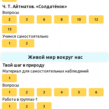
Ч. Т. Айтматов. «Солдатёнок»
Вопросы
2
3
6
8
10
12
13
Учимся самостоятельно
1
2
Живой мир вокруг нас
Твой шаг в природу
Материал для самостоятельных наблюдений
1
Вопросы
1
2
3
4
5
6
Работа в группах-1
1
2
3