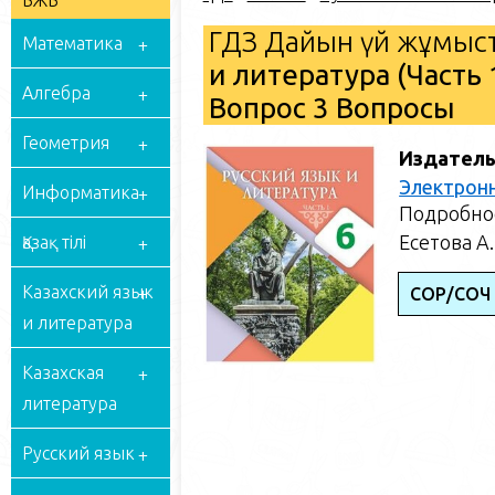
БЖБ
ГДЗ Дайын үй жұмыст
Математика
и литература (Часть 
Алгебра
Вопрос 3 Вопросы
Геометрия
Издатель
Электрон
Информатика
Подробное
Есетова А.
Қазақ тілі
Казахский язык
СОР/СОЧ 
и литература
Казахская
литература
Русский язык