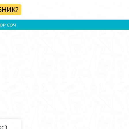
БНИК?
ОР СОЧ
с 3