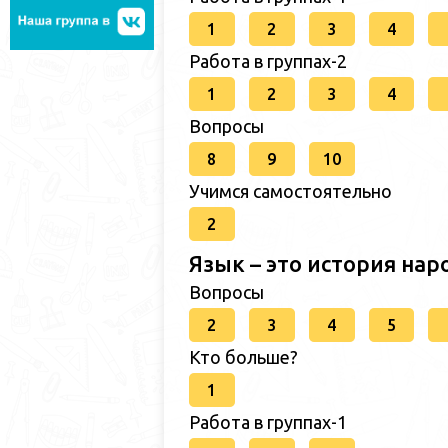
1
2
3
4
Работа в группах-2
1
2
3
4
Вопросы
8
9
10
Учимся самостоятельно
2
Язык – это история нар
Вопросы
2
3
4
5
Кто больше?
1
Работа в группах-1