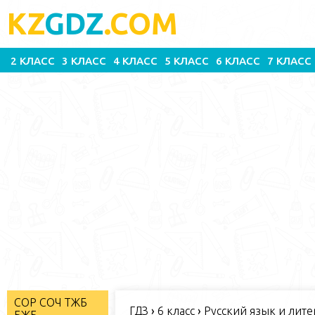
KZ
GDZ
.COM
2 КЛАСС
3 КЛАСС
4 КЛАСС
5 КЛАСС
6 КЛАСС
7 КЛАСС
СОР СОЧ ТЖБ
ГДЗ
›
6 класс
›
Русский язык и литер