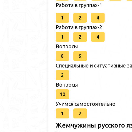
Работа в группах-1
1
2
4
Работа в группах-2
1
2
4
Вопросы
8
9
Специальные и ситуативные за
2
Вопросы
10
Учимся самостоятельно
1
2
Жемчужины русского я