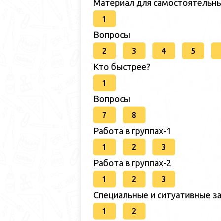
Материал для самостоятельн
1
Вопросы
2
3
4
5
Кто быстрее?
1
Вопросы
7
8
Работа в группах-1
1
2
3
Работа в группах-2
1
2
3
Специальные и ситуативные за
1
2