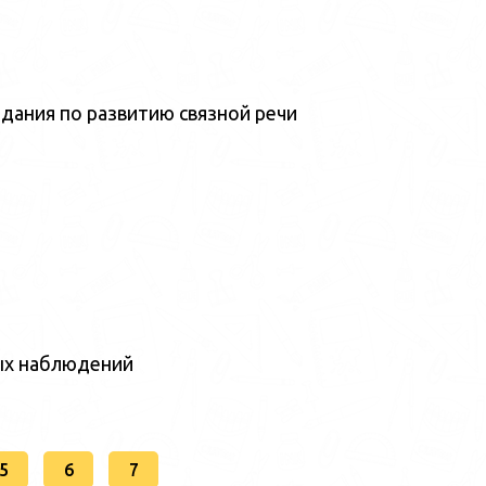
дания по развитию связной речи
ых наблюдений
5
6
7