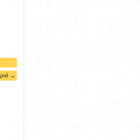
щий →