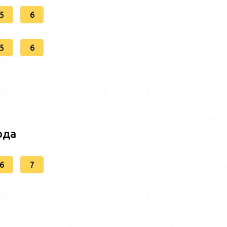
5
6
5
6
ода
6
7