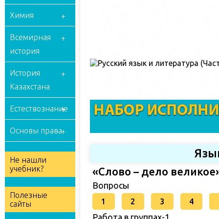
Химия
Всемирная
история
История
Казахстана
Естествознание
Основы права
Язы
Не нашли
учебник?
«Слово – дело великое
Вопросы
Полезные
1
2
3
4
сайты
Работа в группах-1