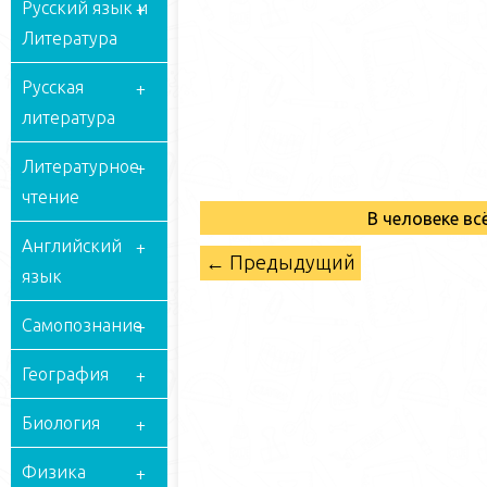
Русский язык и
Литература
Русская
литература
Литературное
чтение
В человеке в
Английский
← Предыдущий
язык
Самопознание
География
Биология
Физика