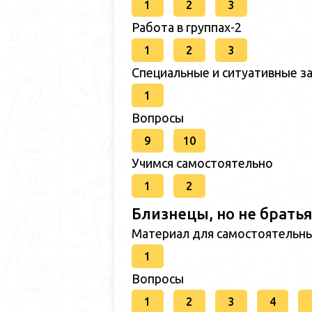
1
2
3
Работа в группах-2
1
2
3
Специальные и ситуативные за
1
Вопросы
9
10
Учимся самостоятельно
1
2
Близнецы, но не братья
Материал для самостоятельн
1
Вопросы
1
2
3
4