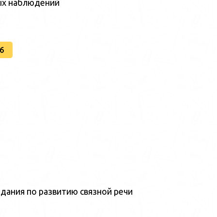
ых наблюдений
6
дания по развитию связной речи