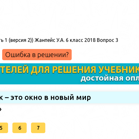
Ошибка в решении?
к – это окно в новый мир
»
5
6
7