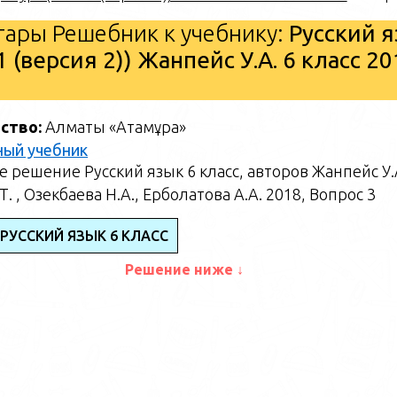
ары Решебник к учебнику:
Русский 
1 (версия 2)) Жанпейс У.А. 6 класс 20
ство:
Алматы «Атамұра»
ный учебник
 решение Русский язык 6 класс, авторов Жанпейс У.
Т. , Озекбаева Н.А., Ерболатова А.А. 2018, Вопрос 3
РУССКИЙ ЯЗЫК 6 КЛАСС
Решение ниже ↓