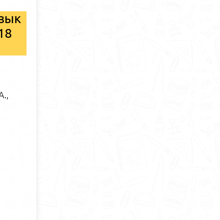
язык
18
А.,