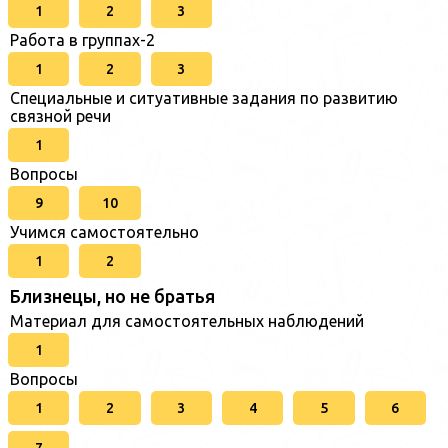
1
2
3
Работа в группах-2
1
2
3
Специальные и ситуативные задания по развитию
связной речи
1
Вопросы
9
10
Учимся самостоятельно
1
2
Близнецы, но не братья
Материал для самостоятельных наблюдений
1
Вопросы
1
2
3
4
5
6
7