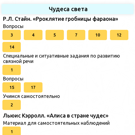
Чудеса света
Р.Л. Стайн. «Рроклятие гробницы фараона»
Вопросы
3
4
5
7
10
12
14
Специальные и ситуативные задания по развитию
связной речи
1
Вопросы
15
17
Учимся самостоятельно
2
Льюис Кэрролл. «Алиса в стране чудес»
Материал для самостоятельных наблюдений
1