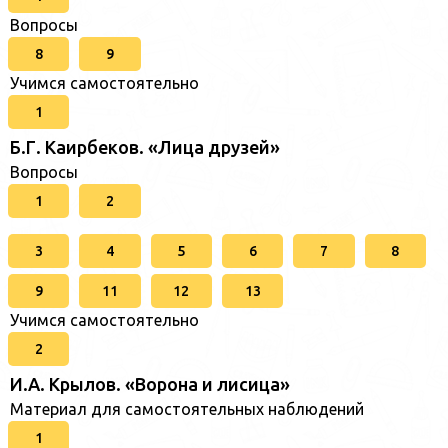
Вопросы
8
9
Учимся самостоятельно
1
Б.Г. Каирбеков. «Лица друзей»
Вопросы
1
2
3
4
5
6
7
8
9
11
12
13
Учимся самостоятельно
2
И.А. Крылов. «Ворона и лисица»
Материал для самостоятельных наблюдений
1