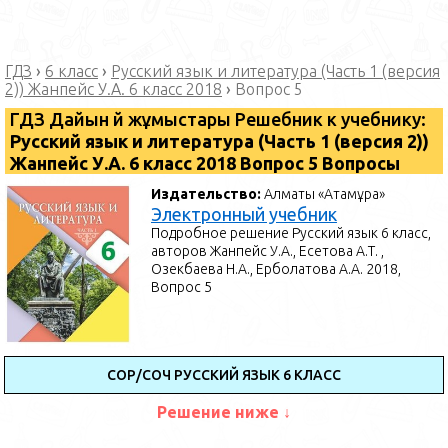
ГДЗ
›
6 класс
›
Русский язык и литература (Часть 1 (версия
2)) Жанпейс У.А. 6 класс 2018
›
Вопрос 5
ГДЗ Дайын үй жұмыстары Решебник к учебнику:
Русский язык и литература (Часть 1 (версия 2))
Жанпейс У.А. 6 класс 2018 Вопрос 5 Вопросы
Издательство:
Алматы «Атамұра»
Электронный учебник
Подробное решение Русский язык 6 класс,
авторов Жанпейс У.А., Есетова А.Т. ,
Озекбаева Н.А., Ерболатова А.А. 2018,
Вопрос 5
СОР/СОЧ РУССКИЙ ЯЗЫК 6 КЛАСС
Решение ниже ↓