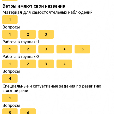
Ветры имеют свои названия
Материал для самостоятельных наблюдений
1
Вопросы
1
2
3
Работа в группах-1
1
2
3
4
5
Работа в группах-2
1
2
3
4
Вопросы
4
Специальные и ситуативные задания по развитию
связной речи
1
Вопросы
5
6