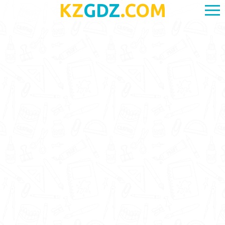
KZ
GDZ
.COM