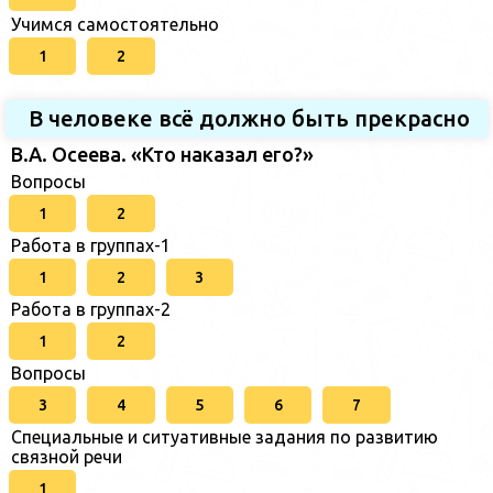
Учимся самостоятельно
1
2
В человеке всё должно быть прекрасно
В.А. Осеева. «Кто наказал его?»
Вопросы
1
2
Работа в группах-1
1
2
3
Работа в группах-2
1
2
Вопросы
3
4
5
6
7
Специальные и ситуативные задания по развитию
связной речи
1