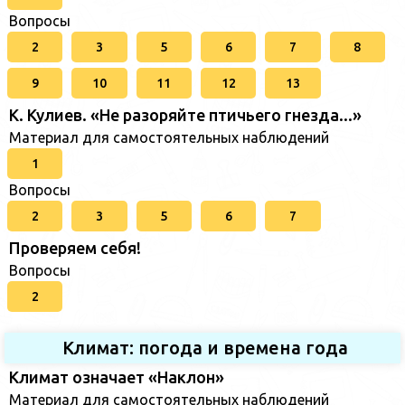
Вопросы
2
3
5
6
7
8
9
10
11
12
13
К. Кулиев. «Не разоряйте птичьего гнезда...»
Материал для самостоятельных наблюдений
1
Вопросы
2
3
5
6
7
Проверяем себя!
Вопросы
2
Климат: погода и времена года
Климат означает «Наклон»
Материал для самостоятельных наблюдений