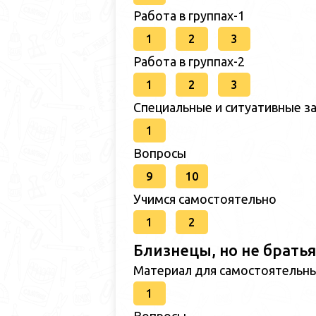
Работа в группах-1
1
2
3
Работа в группах-2
1
2
3
Специальные и ситуативные за
1
Вопросы
9
10
Учимся самостоятельно
1
2
Близнецы, но не братья
Материал для самостоятельн
1
Вопросы