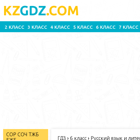
KZ
GDZ
.COM
2 КЛАСС
3 КЛАСС
4 КЛАСС
5 КЛАСС
6 КЛАСС
7 КЛАСС
СОР СОЧ ТЖБ
ГДЗ
›
6 класс
›
Русский язык и литер