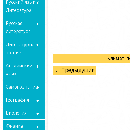
Русский язык и
Литература
Русская
литература
Литературное
чтение
Климат: п
Английский
← Предыдущий
язык
Самопознание
География
Биология
Физика