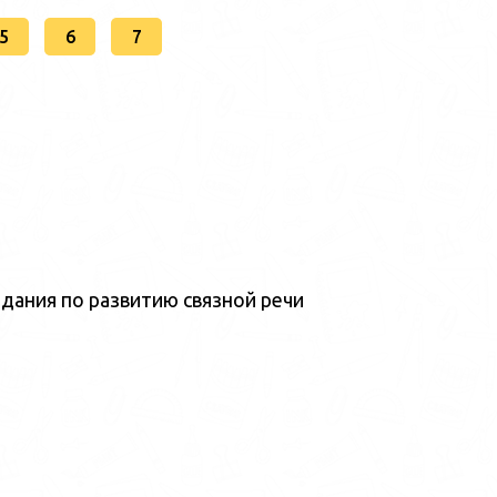
5
6
7
дания по развитию связной речи