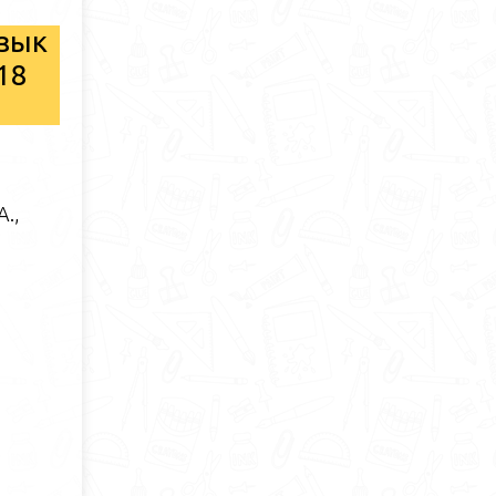
язык
18
А.,