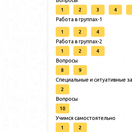
1
2
3
4
Работа в группах-1
1
2
4
Работа в группах-2
1
2
4
Вопросы
8
9
Специальные и ситуативные за
2
Вопросы
10
Учимся самостоятельно
1
2