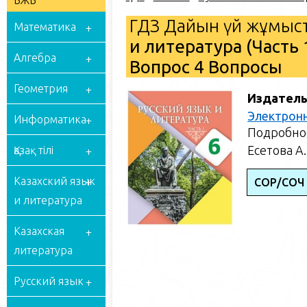
БЖБ
ГДЗ Дайын үй жұмыст
Математика
и литература (Часть 
Алгебра
Вопрос 4 Вопросы
Геометрия
Издатель
Электрон
Информатика
Подробное
Есетова А.
Қазақ тілі
Казахский язык
СОР/СОЧ 
и литература
Казахская
литература
Русский язык