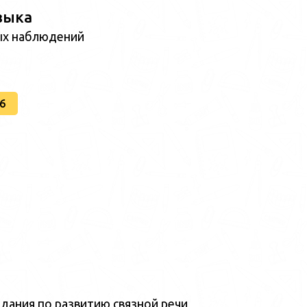
зыка
ых наблюдений
6
дания по развитию связной речи