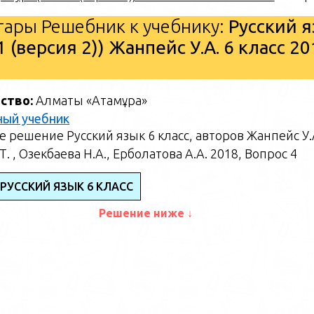
ары Решебник к учебнику:
Русский 
1 (версия 2)) Жанпейс У.А. 6 класс 20
ство:
Алматы «Атамұра»
ный учебник
 решение Русский язык 6 класс, авторов Жанпейс У.
Т. , Озекбаева Н.А., Ерболатова А.А. 2018, Вопрос 4
РУССКИЙ ЯЗЫК 6 КЛАСС
Решение ниже ↓