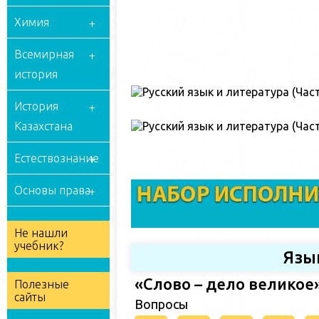
Химия
Всемирная
история
История
Казахстана
Естествознание
Основы права
Не нашли
учебник?
Язы
«Слово – дело великое
Полезные
сайты
Вопросы