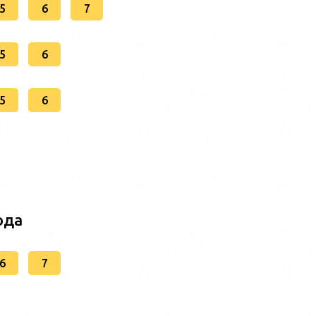
5
6
7
5
6
5
6
ода
6
7