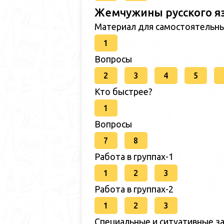
Жемчужины русского я
Материал для самостоятельн
1
Вопросы
2
3
4
5
Кто быстрее?
1
Вопросы
7
8
Работа в группах-1
1
2
3
Работа в группах-2
1
2
3
Специальные и ситуативные за