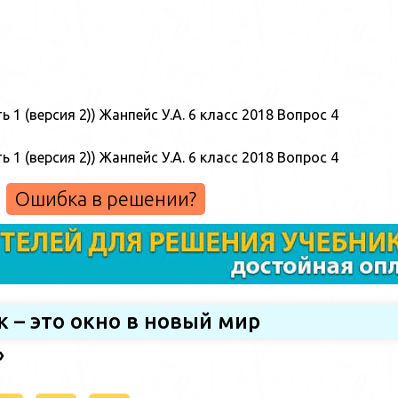
Ошибка в решении?
к – это окно в новый мир
»