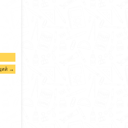
щий →