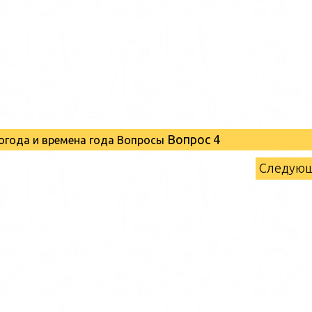
Вопрос 4
огода и времена года Вопросы
Следую