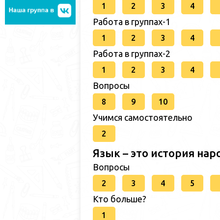
1
2
3
4
Работа в группах-1
1
2
3
4
Работа в группах-2
1
2
3
4
Вопросы
8
9
10
Учимся самостоятельно
2
Язык – это история нар
Вопросы
2
3
4
5
Кто больше?
1