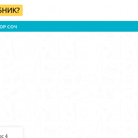
БНИК?
ОР СОЧ
с 4