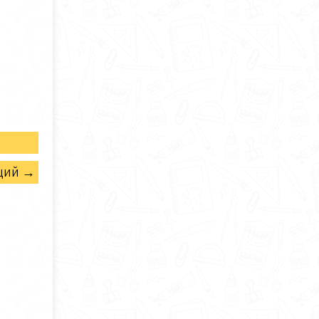
щий →