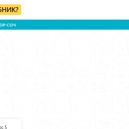
БНИК?
ОР СОЧ
с 5