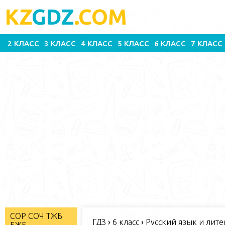
KZ
GDZ
.COM
2 КЛАСС
3 КЛАСС
4 КЛАСС
5 КЛАСС
6 КЛАСС
7 КЛАСС
СОР СОЧ ТЖБ
ГДЗ
›
6 класс
›
Русский язык и литер