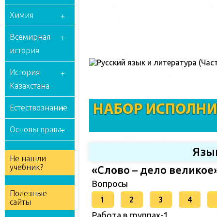
Химия
Всемирная
история
История
Казахстана
Естествознание
Основы права
Язы
Не нашли
учебник?
«Слово – дело великое
Вопросы
Полезные
1
2
3
4
сайты
Работа в группах-1