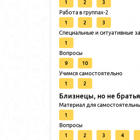
1
2
3
Работа в группах-2
1
2
3
Специальные и ситуативные за
1
Вопросы
9
10
Учимся самостоятельно
1
2
Близнецы, но не братья
Материал для самостоятельн
1
Вопросы
1
2
3
4