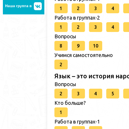
1
2
3
4
Работа в группах-2
1
2
3
4
Вопросы
8
9
10
Учимся самостоятельно
2
Язык – это история нар
Вопросы
2
3
4
5
Кто больше?
1
Работа в группах-1