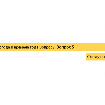
Вопрос 5
огода и времена года Вопросы
Следую