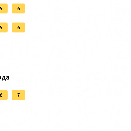
5
6
5
6
ода
6
7