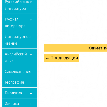
Русский язык и
Литература
Русская
литература
Литературное
чтение
Климат: п
Английский
← Предыдущий
язык
Самопознание
География
Биология
Физика