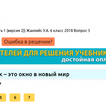
Ошибка в решении?
к – это окно в новый мир
»
5
6
7