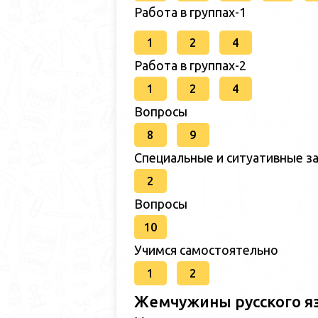
Работа в группах-1
1
2
4
Работа в группах-2
1
2
4
Вопросы
8
9
Специальные и ситуативные за
2
Вопросы
10
Учимся самостоятельно
1
2
Жемчужины русского я