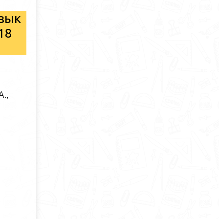
язык
18
А.,