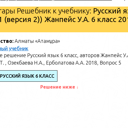
ары Решебник к учебнику:
Русский 
1 (версия 2)) Жанпейс У.А. 6 класс 20
ство:
Алматы «Атамұра»
ный учебник
 решение Русский язык 6 класс, авторов Жанпейс У.
Т. , Озекбаева Н.А., Ерболатова А.А. 2018, Вопрос 5
РУССКИЙ ЯЗЫК 6 КЛАСС
Решение ниже ↓