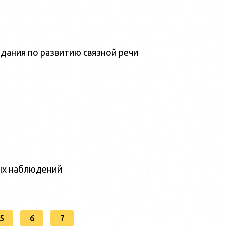
дания по развитию связной речи
ых наблюдений
5
6
7