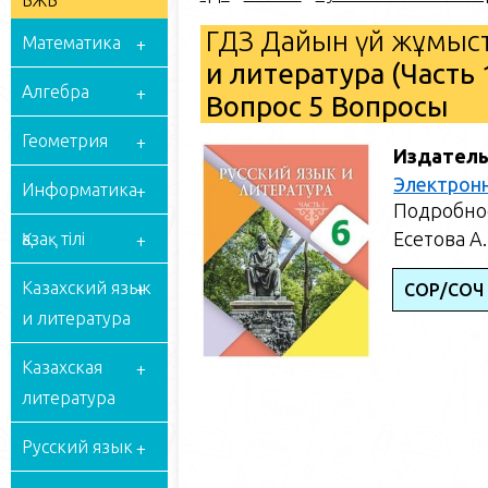
БЖБ
ГДЗ Дайын үй жұмыст
Математика
и литература (Часть 
Алгебра
Вопрос 5 Вопросы
Геометрия
Издатель
Электрон
Информатика
Подробное
Есетова А.
Қазақ тілі
Казахский язык
СОР/СОЧ 
и литература
Казахская
литература
Русский язык