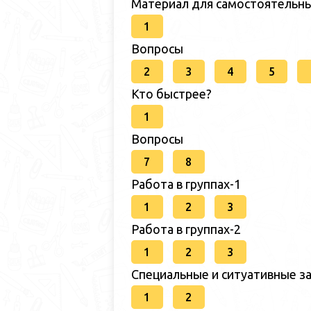
Материал для самостоятельн
1
Вопросы
2
3
4
5
Кто быстрее?
1
Вопросы
7
8
Работа в группах-1
1
2
3
Работа в группах-2
1
2
3
Специальные и ситуативные за
1
2