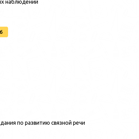
ых наблюдений
6
дания по развитию связной речи