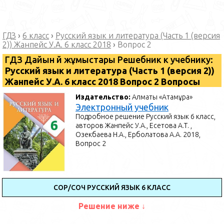
ГДЗ
›
6 класс
›
Русский язык и литература (Часть 1 (версия
2)) Жанпейс У.А. 6 класс 2018
›
Вопрос 2
ГДЗ Дайын үй жұмыстары Решебник к учебнику:
Русский язык и литература (Часть 1 (версия 2))
Жанпейс У.А. 6 класс 2018 Вопрос 2 Вопросы
Издательство:
Алматы «Атамұра»
Электронный учебник
Подробное решение Русский язык 6 класс,
авторов Жанпейс У.А., Есетова А.Т. ,
Озекбаева Н.А., Ерболатова А.А. 2018,
Вопрос 2
СОР/СОЧ РУССКИЙ ЯЗЫК 6 КЛАСС
Решение ниже ↓