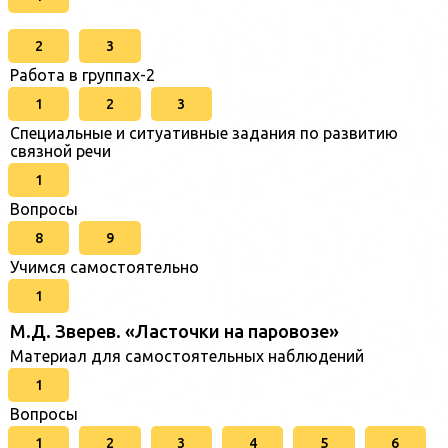
2
3
Работа в группах-2
1
2
3
Специальные и ситуативные задания по развитию
связной речи
1
Вопросы
8
9
Учимся самостоятельно
1
М.Д. Зверев. «Ласточки на паровозе»
Материал для самостоятельных наблюдений
1
Вопросы
1
2
3
4
5
6