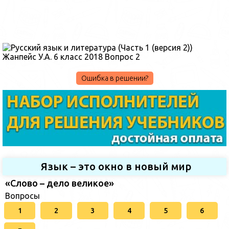
Ошибка в решении?
Язык – это окно в новый мир
«Слово – дело великое»
Вопросы
1
2
3
4
5
6