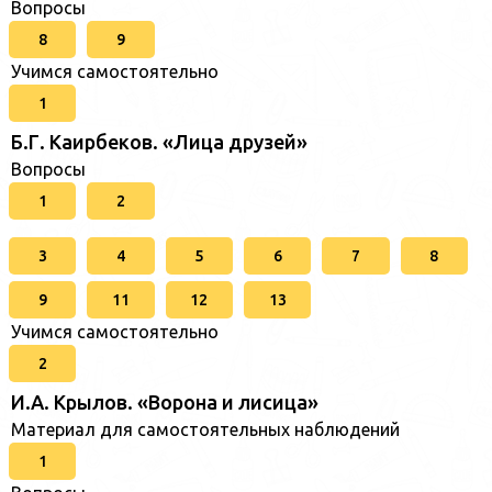
Вопросы
8
9
Учимся самостоятельно
1
Б.Г. Каирбеков. «Лица друзей»
Вопросы
1
2
3
4
5
6
7
8
9
11
12
13
Учимся самостоятельно
2
И.А. Крылов. «Ворона и лисица»
Материал для самостоятельных наблюдений
1