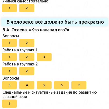
Учимся самостоятельно
1
2
В человеке всё должно быть прекрасно
В.А. Осеева. «Кто наказал его?»
Вопросы
1
2
Работа в группах-1
1
2
3
Работа в группах-2
1
2
Вопросы
3
4
5
6
7
Специальные и ситуативные задания по развитию
связной речи
1