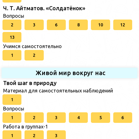
Ч. Т. Айтматов. «Солдатёнок»
Вопросы
2
3
6
8
10
12
13
Учимся самостоятельно
1
2
Живой мир вокруг нас
Твой шаг в природу
Материал для самостоятельных наблюдений
1
Вопросы
1
2
3
4
5
6
Работа в группах-1
1
2
3