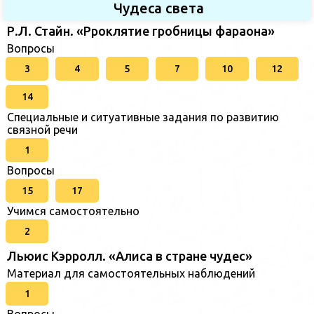
Чудеса света
Р.Л. Стайн. «Рроклятие гробницы фараона»
Вопросы
3
4
5
7
10
12
14
Специальные и ситуативные задания по развитию
связной речи
1
Вопросы
15
17
Учимся самостоятельно
2
Льюис Кэрролл. «Алиса в стране чудес»
Материал для самостоятельных наблюдений
1
Вопросы