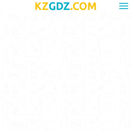
KZ
GDZ
.COM