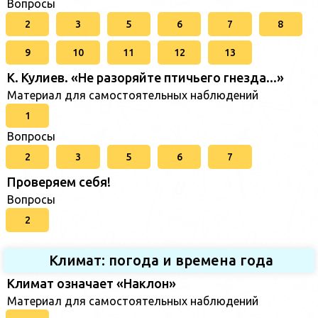
Вопросы
2
3
5
6
7
8
9
10
11
12
13
К. Кулиев. «Не разоряйте птичьего гнезда...»
Материал для самостоятельных наблюдений
1
Вопросы
2
3
5
6
7
Проверяем себя!
Вопросы
2
Климат: погода и времена года
Климат означает «Наклон»
Материал для самостоятельных наблюдений