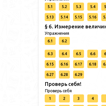
5.1
5.2
5.3
5.4
5
5.13
5.14
5.15
5.16
5
§ 6. Измерение величин
Упражнения
6.1
6.2
6.3
6.4
6.5
6.6
6
6.15
6.16
6.17
6.18
6
6.27
6.28
6.29
Проверь себя!
Проверь себя
1
2
3
4