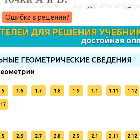
Ошибка в решении?
АЛЬНЫЕ ГЕОМЕТРИЧЕСКИЕ СВЕДЕНИЯ
 геометрии
.5
1.6
1.7
1.8
1.9
1.1
1.11
1.12
.17
.5
2.6
2.7
2.8
2.9
2.1
2.11
2.12