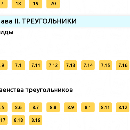
17
18
19
20
лава II. ТРЕУГОЛЬНИКИ
 виды
.9
7.1
7.11
7.12
7.13
7.14
7.15
7.16
авенства треугольников
.5
8.6
8.7
8.8
8.9
8.1
8.11
8.12
.17
8.18
8.19