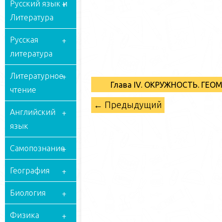
Русский язык и
Литература
Русская
литература
Литературное
Глава IV. ОКРУЖНОСТЬ. ГЕ
чтение
← Предыдущий
Английский
язык
Самопознание
География
Биология
Физика