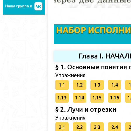
Глава I. НАЧ
§ 1. Основные понятия
Упражнения
1.1
1.2
1.3
1.4
1
1.13
1.14
1.15
1.16
1
§ 2. Лучи и отрезки
Упражнения
2.1
2.2
2.3
2.4
2