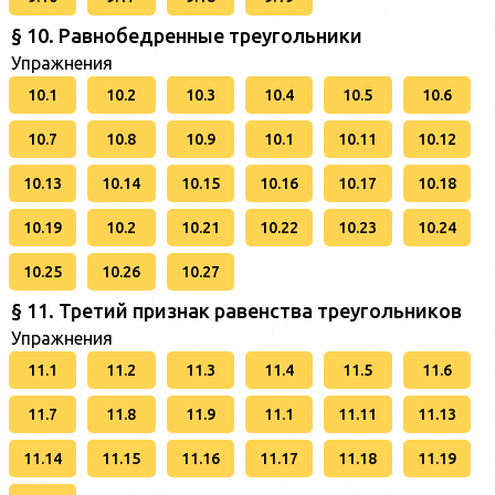
§ 10. Равнобедренные треугольники
Упражнения
10.1
10.2
10.3
10.4
10.5
10.6
10.7
10.8
10.9
10.1
10.11
10.12
10.13
10.14
10.15
10.16
10.17
10.18
10.19
10.2
10.21
10.22
10.23
10.24
10.25
10.26
10.27
§ 11. Третий признак равенства треугольников
Упражнения
11.1
11.2
11.3
11.4
11.5
11.6
11.7
11.8
11.9
11.1
11.11
11.13
11.14
11.15
11.16
11.17
11.18
11.19