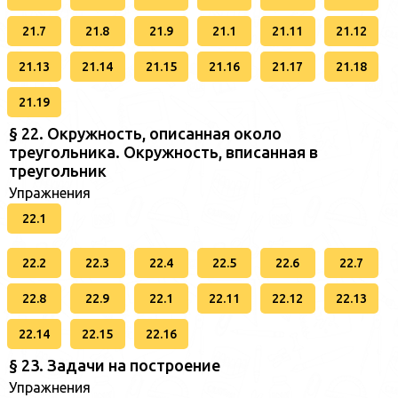
21.7
21.8
21.9
21.1
21.11
21.12
21.13
21.14
21.15
21.16
21.17
21.18
21.19
§ 22. Окружность, описанная около
треугольника. Окружность, вписанная в
треугольник
Упражнения
22.1
22.2
22.3
22.4
22.5
22.6
22.7
22.8
22.9
22.1
22.11
22.12
22.13
22.14
22.15
22.16
§ 23. Задачи на построение
Упражнения