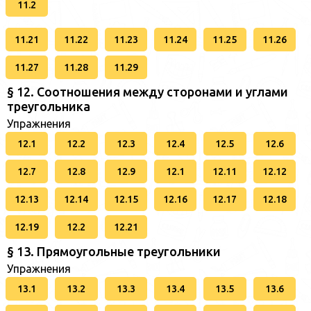
11.2
11.21
11.22
11.23
11.24
11.25
11.26
11.27
11.28
11.29
§ 12. Соотношения между сторонами и углами
треугольника
Упражнения
12.1
12.2
12.3
12.4
12.5
12.6
12.7
12.8
12.9
12.1
12.11
12.12
12.13
12.14
12.15
12.16
12.17
12.18
12.19
12.2
12.21
§ 13. Прямоугольные треугольники
Упражнения
13.1
13.2
13.3
13.4
13.5
13.6