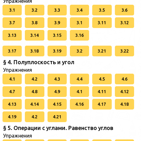
Упражнения
3.1
3.2
3.3
3.4
3.5
3.6
3.7
3.8
3.9
3.1
3.11
3.12
3.13
3.14
3.15
3.16
3.17
3.18
3.19
3.2
3.21
3.22
§ 4. Полуплоскость и угол
Упражнения
4.1
4.2
4.3
4.4
4.5
4.6
4.7
4.8
4.9
4.1
4.11
4.12
4.13
4.14
4.15
4.16
4.17
4.18
4.19
4.2
4.21
§ 5. Операции с углами. Равенство углов
Упражнения