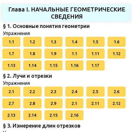
Глава I. НАЧАЛЬНЫЕ ГЕОМЕТРИЧЕСКИЕ
СВЕДЕНИЯ
§ 1. Основные понятия геометрии
Упражнения
1.1
1.2
1.3
1.4
1.5
1.6
1.7
1.8
1.9
1.1
1.11
1.12
1.13
1.14
1.15
1.16
1.17
§ 2. Лучи и отрезки
Упражнения
2.1
2.2
2.3
2.4
2.5
2.6
2.7
2.8
2.9
2.1
2.11
2.12
2.13
2.14
2.15
2.16
§ 3. Измерение длин отрезков