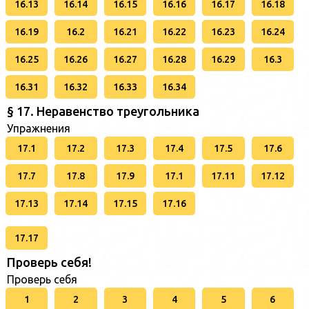
16.13
16.14
16.15
16.16
16.17
16.18
16.19
16.2
16.21
16.22
16.23
16.24
16.25
16.26
16.27
16.28
16.29
16.3
16.31
16.32
16.33
16.34
§ 17. Неравенство треугольника
Упражнения
17.1
17.2
17.3
17.4
17.5
17.6
17.7
17.8
17.9
17.1
17.11
17.12
17.13
17.14
17.15
17.16
17.17
Проверь себя!
Проверь себя
1
2
3
4
5
6