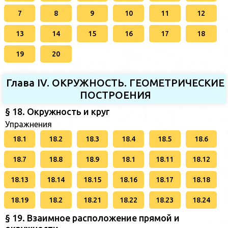
7
8
9
10
11
12
13
14
15
16
17
18
19
20
Глава IV. ОКРУЖНОСТЬ. ГЕОМЕТРИЧЕСКИЕ
ПОСТРОЕНИЯ
§ 18. Окружность и круг
Упражнения
18.1
18.2
18.3
18.4
18.5
18.6
18.7
18.8
18.9
18.1
18.11
18.12
18.13
18.14
18.15
18.16
18.17
18.18
18.19
18.2
18.21
18.22
18.23
18.24
§ 19. Взаимное расположение прямой и