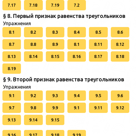
7.17
7.18
7.19
7.2
§ 8. Первый признак равенства треугольников
Упражнения
8.1
8.2
8.3
8.4
8.5
8.6
8.7
8.8
8.9
8.1
8.11
8.12
8.13
8.14
8.15
8.16
8.17
8.18
8.19
§ 9. Второй признак равенства треугольников
Упражнения
9.1
9.2
9.3
9.4
9.5
9.6
9.7
9.8
9.9
9.1
9.11
9.12
9.13
9.14
9.15
9.16
9.17
9.18
9.19