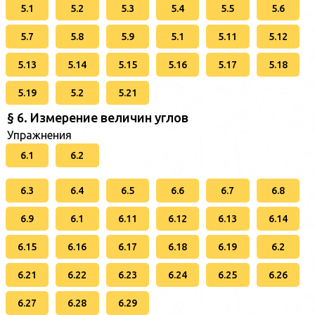
5.1
5.2
5.3
5.4
5.5
5.6
5.7
5.8
5.9
5.1
5.11
5.12
5.13
5.14
5.15
5.16
5.17
5.18
5.19
5.2
5.21
§ 6. Измерение величин углов
Упражнения
6.1
6.2
6.3
6.4
6.5
6.6
6.7
6.8
6.9
6.1
6.11
6.12
6.13
6.14
6.15
6.16
6.17
6.18
6.19
6.2
6.21
6.22
6.23
6.24
6.25
6.26
6.27
6.28
6.29