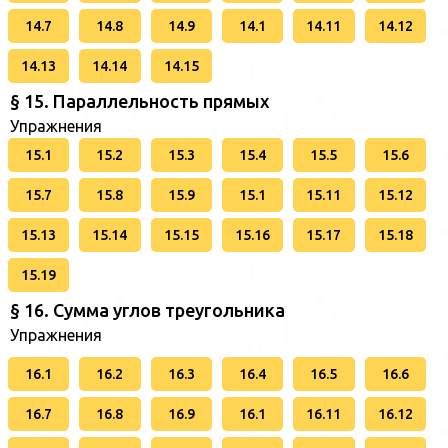
14.7
14.8
14.9
14.1
14.11
14.12
14.13
14.14
14.15
§ 15. Параллельность прямых
Упражнения
15.1
15.2
15.3
15.4
15.5
15.6
15.7
15.8
15.9
15.1
15.11
15.12
15.13
15.14
15.15
15.16
15.17
15.18
15.19
§ 16. Сумма углов треугольника
Упражнения
16.1
16.2
16.3
16.4
16.5
16.6
16.7
16.8
16.9
16.1
16.11
16.12