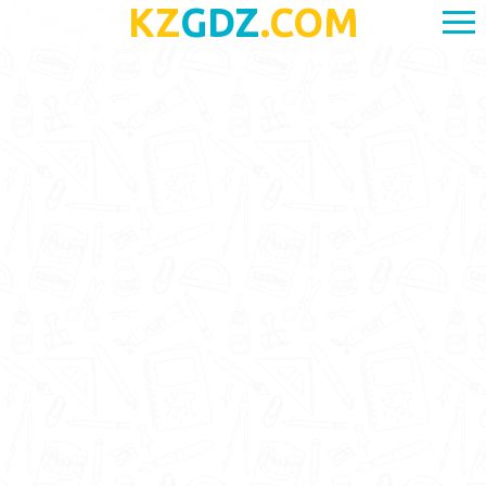
KZ
GDZ
.COM