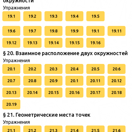
окружности
Упражнения
19.1
19.2
19.3
19.4
19.5
19.6
19.7
19.8
19.9
19.1
19.11
19.12
19.13
19.14
19.15
19.16
§ 20. Взаимное расположение двух окружностей
Упражнения
20.1
20.2
20.3
20.4
20.5
20.6
20.7
20.8
20.9
20.1
20.11
20.12
20.13
20.14
20.15
20.16
20.17
20.18
20.19
§ 21. Геометрические места точек
Упражнения
21.1
21.2
21.3
21.4
21.5
21.6