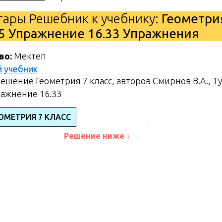
ары Решебник к учебнику:
Геометри
25 Упражнение 16.33 Упражнения
во:
Мектеп
 учебник
ешение Геометрия 7 класс, авторов Смирнов В.А., Т
ражнение 16.33
ОМЕТРИЯ 7 КЛАСС
Решение ниже ↓