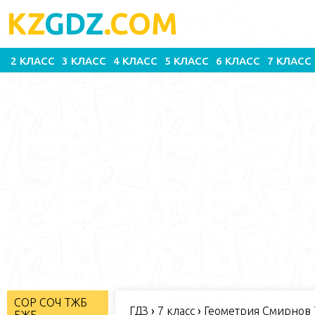
KZ
GDZ
.COM
2 КЛАСС
3 КЛАСС
4 КЛАСС
5 КЛАСС
6 КЛАСС
7 КЛАСС
СОР СОЧ ТЖБ
ГДЗ
›
7 класс
›
Геометрия Смирнов 7