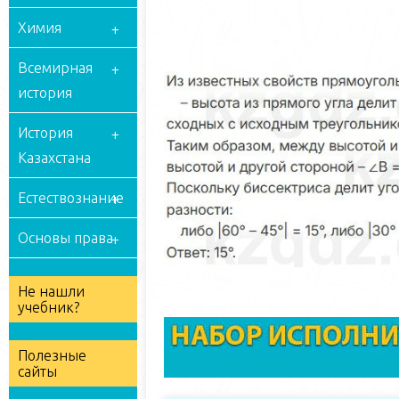
Химия
Всемирная
история
История
Казахстана
Естествознание
Основы права
Не нашли
учебник?
Полезные
сайты