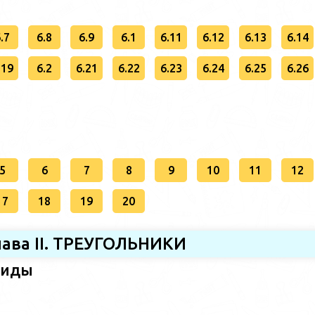
.7
6.8
6.9
6.1
6.11
6.12
6.13
6.14
.19
6.2
6.21
6.22
6.23
6.24
6.25
6.26
5
6
7
8
9
10
11
12
17
18
19
20
лава II. ТРЕУГОЛЬНИКИ
 виды