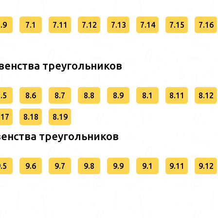
.9
7.1
7.11
7.12
7.13
7.14
7.15
7.16
авенства треугольников
.5
8.6
8.7
8.8
8.9
8.1
8.11
8.12
.17
8.18
8.19
венства треугольников
.5
9.6
9.7
9.8
9.9
9.1
9.11
9.12