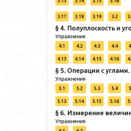
3.13
3.14
3.15
3.16
3.17
3.18
3.19
3.2
3
§ 4. Полуплоскость и уг
Упражнения
4.1
4.2
4.3
4.4
4
4.13
4.14
4.15
4.16
4
§ 5. Операции с углами.
Упражнения
5.1
5.2
5.3
5.4
5
5.13
5.14
5.15
5.16
5
§ 6. Измерение величин
Упражнения
6.1
6.2