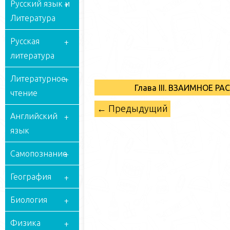
Русский язык и
Литература
Русская
литература
Литературное
Глава III. ВЗАИМНОЕ 
чтение
← Предыдущий
Английский
язык
Самопознание
География
Биология
Физика