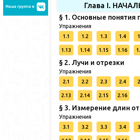
Глава I. НАЧ
§ 1. Основные понятия
Упражнения
1.1
1.2
1.3
1.4
1
1.13
1.14
1.15
1.16
1
§ 2. Лучи и отрезки
Упражнения
2.1
2.2
2.3
2.4
2
2.13
2.14
2.15
2.16
§ 3. Измерение длин о
Упражнения
3.1
3.2
3.3
3.4
3