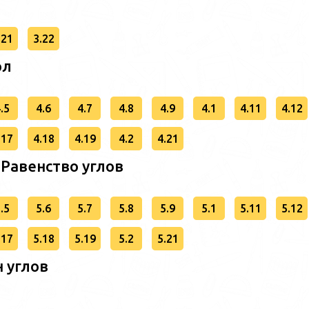
.21
3.22
ол
.5
4.6
4.7
4.8
4.9
4.1
4.11
4.12
.17
4.18
4.19
4.2
4.21
 Равенство углов
.5
5.6
5.7
5.8
5.9
5.1
5.11
5.12
.17
5.18
5.19
5.2
5.21
 углов