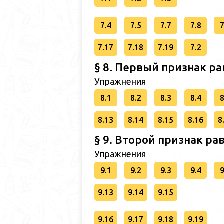
7.4
7.5
7.7
7.8
7
7.17
7.18
7.19
7.2
§ 8. Первый признак р
Упражнения
8.1
8.2
8.3
8.4
8
8.13
8.14
8.15
8.16
8
§ 9. Второй признак ра
Упражнения
9.1
9.2
9.3
9.4
9
9.13
9.14
9.15
9.16
9.17
9.18
9.19