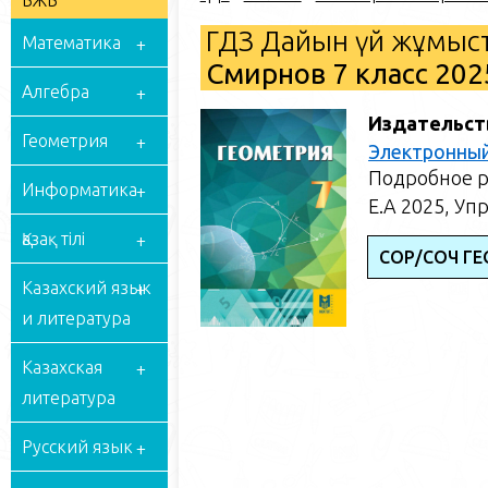
БЖБ
ГДЗ Дайын үй жұмыст
Математика
Смирнов 7 класс 20
Алгебра
Издательст
Геометрия
Электронный
Подробное р
Информатика
Е.А 2025, Уп
Қазақ тілі
СОР/СОЧ ГЕ
Казахский язык
и литература
Казахская
литература
Русский язык