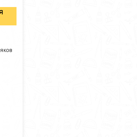
я
уяков