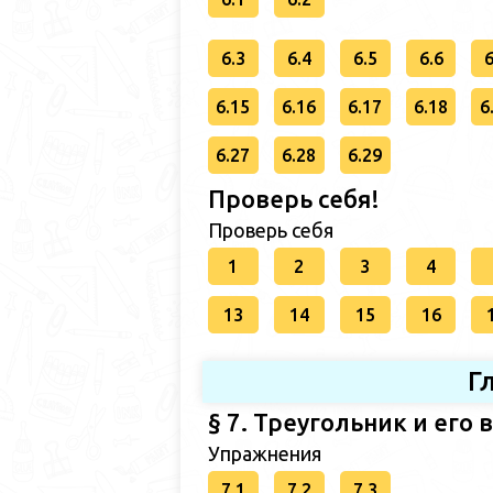
6.3
6.4
6.5
6.6
6
6.15
6.16
6.17
6.18
6
6.27
6.28
6.29
Проверь себя!
Проверь себя
1
2
3
4
13
14
15
16
Г
§ 7. Треугольник и его
Упражнения
7.1
7.2
7.3