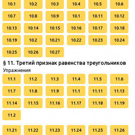
10.1
10.2
10.3
10.4
10.5
10.6
10.7
10.8
10.9
10.1
10.11
10.12
10.13
10.14
10.15
10.16
10.17
10.18
10.19
10.2
10.21
10.22
10.23
10.24
10.25
10.26
10.27
§ 11. Третий признак равенства треугольников
Упражнения
11.1
11.2
11.3
11.4
11.5
11.6
11.7
11.8
11.9
11.1
11.11
11.13
11.14
11.15
11.16
11.17
11.18
11.19
11.2
11.21
11.22
11.23
11.24
11.25
11.26