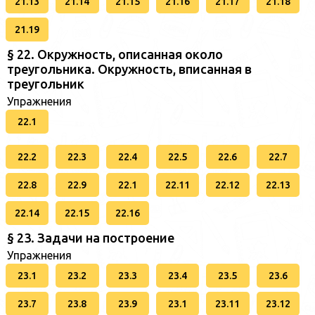
21.13
21.14
21.15
21.16
21.17
21.18
21.19
§ 22. Окружность, описанная около
треугольника. Окружность, вписанная в
треугольник
Упражнения
22.1
22.2
22.3
22.4
22.5
22.6
22.7
22.8
22.9
22.1
22.11
22.12
22.13
22.14
22.15
22.16
§ 23. Задачи на построение
Упражнения
23.1
23.2
23.3
23.4
23.5
23.6
23.7
23.8
23.9
23.1
23.11
23.12