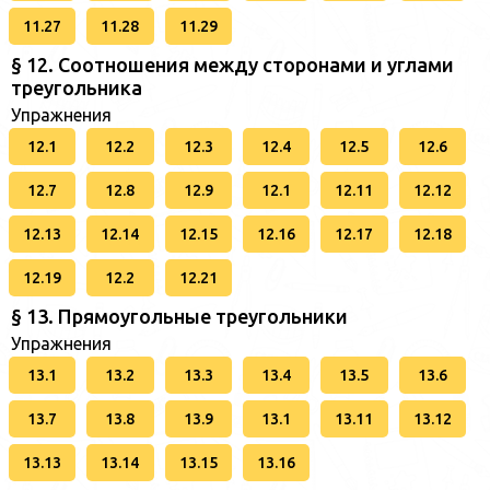
11.27
11.28
11.29
§ 12. Соотношения между сторонами и углами
треугольника
Упражнения
12.1
12.2
12.3
12.4
12.5
12.6
12.7
12.8
12.9
12.1
12.11
12.12
12.13
12.14
12.15
12.16
12.17
12.18
12.19
12.2
12.21
§ 13. Прямоугольные треугольники
Упражнения
13.1
13.2
13.3
13.4
13.5
13.6
13.7
13.8
13.9
13.1
13.11
13.12
13.13
13.14
13.15
13.16