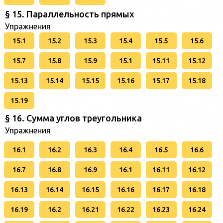
§ 15. Параллельность прямых
Упражнения
15.1
15.2
15.3
15.4
15.5
15.6
15.7
15.8
15.9
15.1
15.11
15.12
15.13
15.14
15.15
15.16
15.17
15.18
15.19
§ 16. Сумма углов треугольника
Упражнения
16.1
16.2
16.3
16.4
16.5
16.6
16.7
16.8
16.9
16.1
16.11
16.12
16.13
16.14
16.15
16.16
16.17
16.18
16.19
16.2
16.21
16.22
16.23
16.24