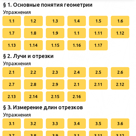
§ 1. Основные понятия геометрии
Упражнения
1.1
1.2
1.3
1.4
1.5
1.6
1.7
1.8
1.9
1.1
1.11
1.12
1.13
1.14
1.15
1.16
1.17
§ 2. Лучи и отрезки
Упражнения
2.1
2.2
2.3
2.4
2.5
2.6
2.7
2.8
2.9
2.1
2.11
2.12
2.13
2.14
2.15
2.16
§ 3. Измерение длин отрезков
Упражнения
3.1
3.2
3.3
3.4
3.5
3.6
3.7
3.8
3.9
3.1
3.11
3.12