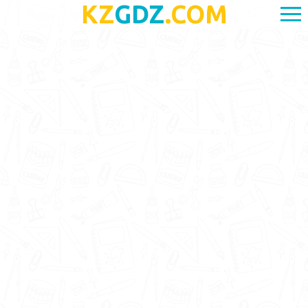
KZ
GDZ
.COM