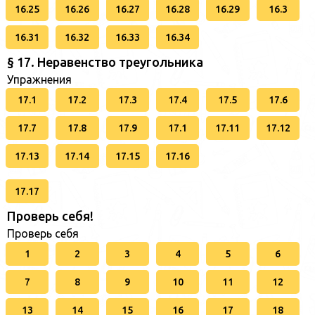
16.25
16.26
16.27
16.28
16.29
16.3
16.31
16.32
16.33
16.34
§ 17. Неравенство треугольника
Упражнения
17.1
17.2
17.3
17.4
17.5
17.6
17.7
17.8
17.9
17.1
17.11
17.12
17.13
17.14
17.15
17.16
17.17
Проверь себя!
Проверь себя
1
2
3
4
5
6
7
8
9
10
11
12
13
14
15
16
17
18