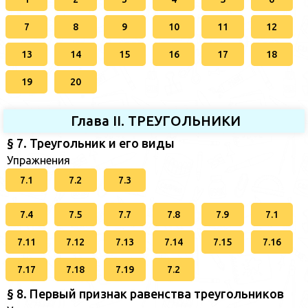
7
8
9
10
11
12
13
14
15
16
17
18
19
20
Глава II. ТРЕУГОЛЬНИКИ
§ 7. Треугольник и его виды
Упражнения
7.1
7.2
7.3
7.4
7.5
7.7
7.8
7.9
7.1
7.11
7.12
7.13
7.14
7.15
7.16
7.17
7.18
7.19
7.2
§ 8. Первый признак равенства треугольников