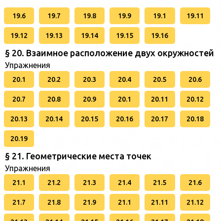
19.6
19.7
19.8
19.9
19.1
19.11
19.12
19.13
19.14
19.15
19.16
§ 20. Взаимное расположение двух окружностей
Упражнения
20.1
20.2
20.3
20.4
20.5
20.6
20.7
20.8
20.9
20.1
20.11
20.12
20.13
20.14
20.15
20.16
20.17
20.18
20.19
§ 21. Геометрические места точек
Упражнения
21.1
21.2
21.3
21.4
21.5
21.6
21.7
21.8
21.9
21.1
21.11
21.12