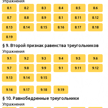
Упражнения
8.1
8.2
8.3
8.4
8.5
8.6
8.7
8.8
8.9
8.1
8.11
8.12
8.13
8.14
8.15
8.16
8.17
8.18
8.19
§ 9. Второй признак равенства треугольников
Упражнения
9.1
9.2
9.3
9.4
9.5
9.6
9.7
9.8
9.9
9.1
9.11
9.12
9.13
9.14
9.15
9.16
9.17
9.18
9.19
§ 10. Равнобедренные треугольники
Упражнения