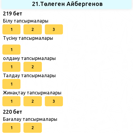
21.Төлеген Айбергенов
219 бет
Білу тапсырмалары
1
2
3
Түсіну тапсырмалары
1
Қолдану тапсырмалары
1
2
Талдау тапсырмалары
1
Жинақтау тапсырмалары
1
2
3
220 бет
Бағалау тапсырмалары
1
2