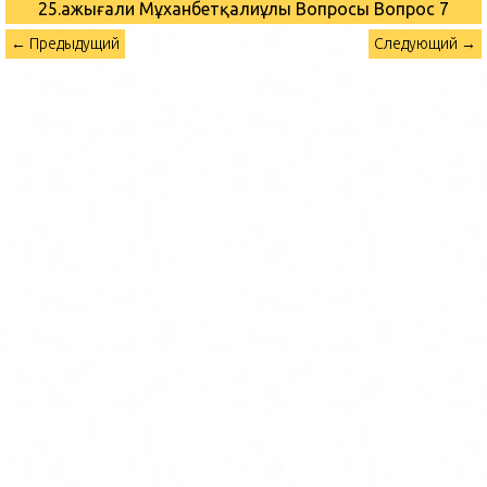
25.Қажығали Мұханбетқалиұлы Вопросы
Вопрос 7
← Предыдущий
Следующий →