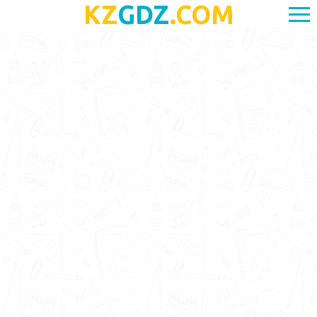
KZ
GDZ
.COM