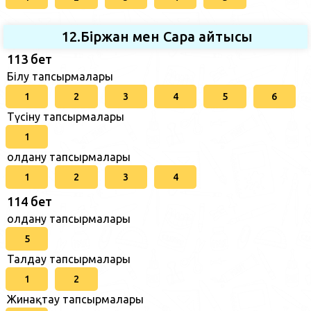
12.Біржан мен Сара айтысы
113 бет
Білу тапсырмалары
1
2
3
4
5
6
Түсіну тапсырмалары
1
Қолдану тапсырмалары
1
2
3
4
114 бет
Қолдану тапсырмалары
5
Талдау тапсырмалары
1
2
Жинақтау тапсырмалары