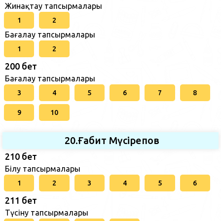
Жинақтау тапсырмалары
1
2
Бағалау тапсырмалары
1
2
200 бет
Бағалау тапсырмалары
3
4
5
6
7
8
9
10
20.Ғабит Мүсірепов
210 бет
Білу тапсырмалары
1
2
3
4
5
6
211 бет
Түсіну тапсырмалары