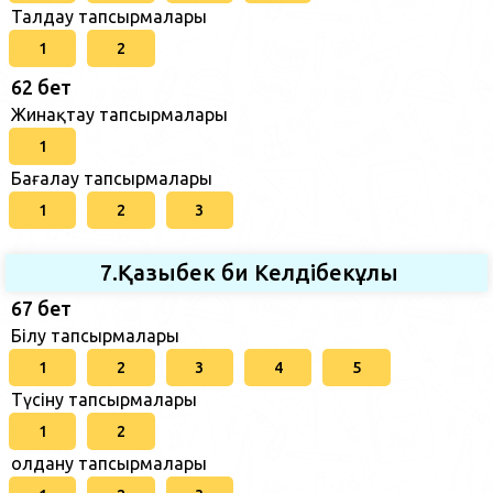
Талдау тапсырмалары
1
2
62 бет
Жинақтау тапсырмалары
1
Бағалау тапсырмалары
1
2
3
7.Қазыбек би Келдібекұлы
67 бет
Білу тапсырмалары
1
2
3
4
5
Түсіну тапсырмалары
1
2
Қолдану тапсырмалары