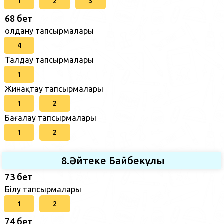
1
2
3
68 бет
Қолдану тапсырмалары
4
Талдау тапсырмалары
1
Жинақтау тапсырмалары
1
2
Бағалау тапсырмалары
1
2
8.Әйтеке Байбекұлы
73 бет
Білу тапсырмалары
1
2
74 бет