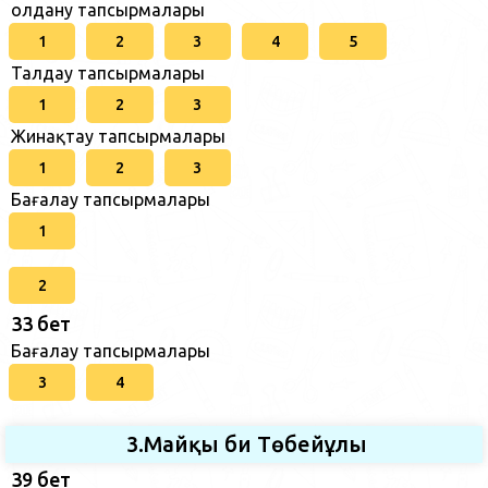
Қолдану тапсырмалары
1
2
3
4
5
Талдау тапсырмалары
1
2
3
Жинақтау тапсырмалары
1
2
3
Бағалау тапсырмалары
1
2
33 бет
Бағалау тапсырмалары
3
4
3.Майқы би Төбейұлы
39 бет