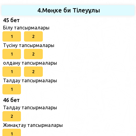
4.Мөңке би Тілеуұлы
45 бет
Білу тапсырмалары
1
2
Түсіну тапсырмалары
1
2
Қолдану тапсырмалары
1
2
Талдау тапсырмалары
1
46 бет
Талдау тапсырмалары
2
Жинақтау тапсырмалары
1