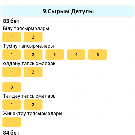
9.Сырым Датұлы
83 бет
Білу тапсырмалары
1
2
Түсіну тапсырмалары
1
2
3
4
5
Қолдану тапсырмалары
1
2
3
Талдау тапсырмалары
1
2
Жинақтау тапсырмалары
1
84 бет