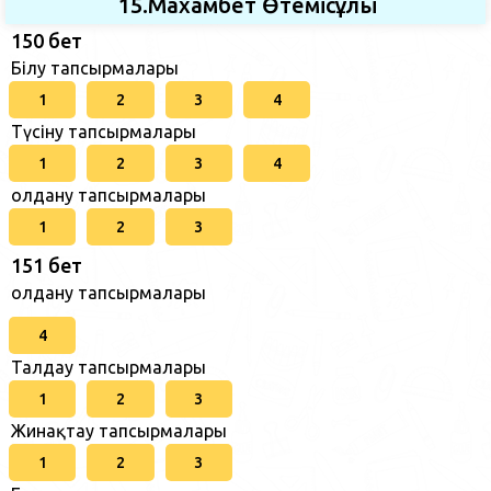
15.Махамбет Өтемісұлы
150 бет
Білу тапсырмалары
1
2
3
4
Түсіну тапсырмалары
1
2
3
4
Қолдану тапсырмалары
1
2
3
151 бет
Қолдану тапсырмалары
4
Талдау тапсырмалары
1
2
3
Жинақтау тапсырмалары
1
2
3