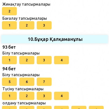
Жинақтау тапсырмалары
2
Бағалау тапсырмалары
1
2
3
10.Бұқар Қалқаманұлы
93 бет
Білу тапсырмалары
1
2
3
4
94 бет
Білу тапсырмалары
5
6
7
Түсіну тапсырмалары
1
2
3
4
Қолдану тапсырмалары