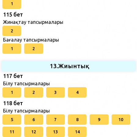
1
115 бет
Жинақтау тапсырмалары
2
Бағалау тапсырмалары
1
2
13.Жиынтық
117 бет
Білу тапсырмалары
1
2
3
4
118 бет
Білу тапсырмалары
5
6
7
8
9
10
11
12
13
14