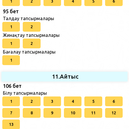
1
2
3
4
5
6
95 бет
Талдау тапсырмалары
1
2
Жинақтау тапсырмалары
1
2
Бағалау тапсырмалары
1
11.Айтыс
106 бет
Білу тапсырмалары
1
2
3
4
5
6
7
8
9
10
11
12
13