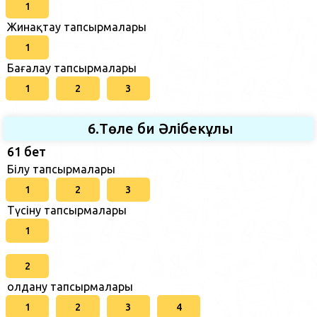
1
Жинақтау тапсырмалары
1
Бағалау тапсырмалары
1
2
3
6.Төле би Әлібекұлы
61 бет
Білу тапсырмалары
1
2
3
Түсіну тапсырмалары
1
2
Қолдану тапсырмалары
1
2
3
4