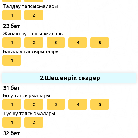
Талдау тапсырмалары
1
2
23 бет
Жинақтау тапсырмалары
1
2
3
4
5
Бағалау тапсырмалары
1
2.Шешендік сөздер
31 бет
Білу тапсырмалары
1
2
3
4
5
Түсіну тапсырмалары
1
2
32 бет