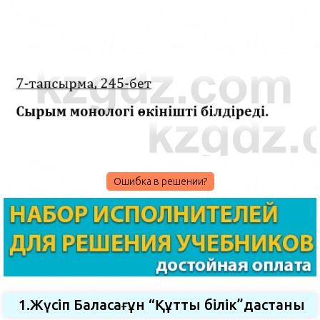
Ошибка в решении?
1.Жүсіп Баласағұн “Құтты білік”дастаны