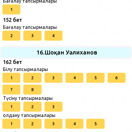
Бағалау тапсырмалары
1
152 бет
Бағалау тапсырмалары
2
3
4
16.Шоқан Уәлиханов
162 бет
Білу тапсырмалары
1
2
3
4
5
6
7
8
Түсіну тапсырмалары
1
2
3
Қолдану тапсырмалары
1
2
3
4
5