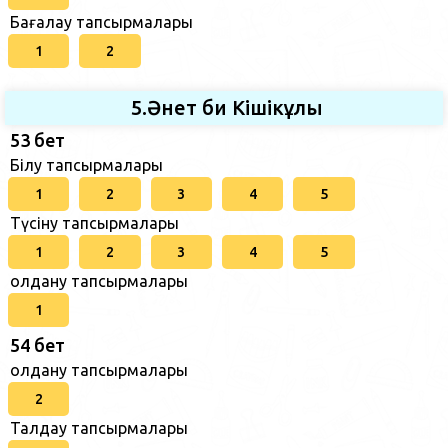
Бағалау тапсырмалары
1
2
5.Әнет би Кішікұлы
53 бет
Білу тапсырмалары
1
2
3
4
5
Түсіну тапсырмалары
1
2
3
4
5
Қолдану тапсырмалары
1
54 бет
Қолдану тапсырмалары
2
Талдау тапсырмалары