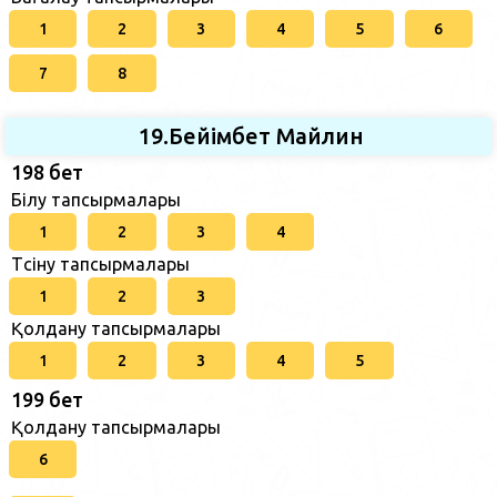
1
2
3
4
5
6
7
8
19.Бейімбет Майлин
198 бет
Білу тапсырмалары
1
2
3
4
Түсіну тапсырмалары
1
2
3
Қолдану тапсырмалары
1
2
3
4
5
199 бет
Қолдану тапсырмалары
6