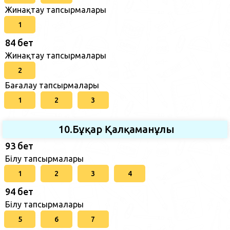
Жинақтау тапсырмалары
1
84 бет
Жинақтау тапсырмалары
2
Бағалау тапсырмалары
1
2
3
10.Бұқар Қалқаманұлы
93 бет
Білу тапсырмалары
1
2
3
4
94 бет
Білу тапсырмалары
5
6
7