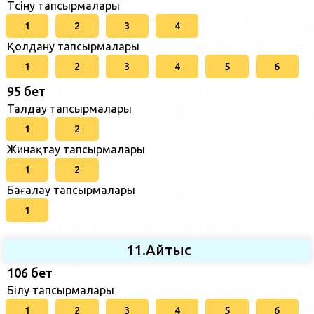
Түсіну тапсырмалары
1
2
3
4
Қолдану тапсырмалары
1
2
3
4
5
6
95 бет
Талдау тапсырмалары
1
2
Жинақтау тапсырмалары
1
2
Бағалау тапсырмалары
1
11.Айтыс
106 бет
Білу тапсырмалары
1
2
3
4
5
6