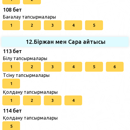
108 бет
Бағалау тапсырмалары
1
2
3
4
5
12.Біржан мен Сара айтысы
113 бет
Білу тапсырмалары
1
2
3
4
5
6
Түсіну тапсырмалары
1
Қолдану тапсырмалары
1
2
3
4
114 бет
Қолдану тапсырмалары
5