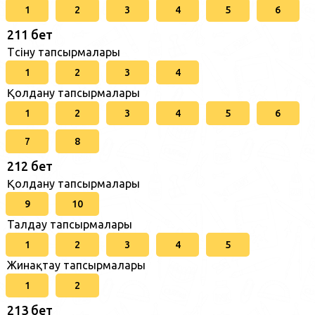
1
2
3
4
5
6
211 бет
Түсіну тапсырмалары
1
2
3
4
Қолдану тапсырмалары
1
2
3
4
5
6
7
8
212 бет
Қолдану тапсырмалары
9
10
Талдау тапсырмалары
1
2
3
4
5
Жинақтау тапсырмалары
1
2
213 бет