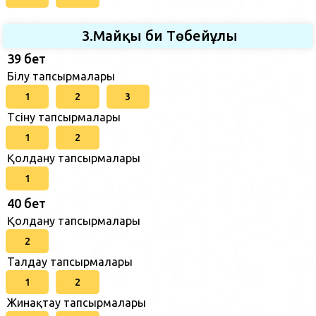
3.Майқы би Төбейұлы
39 бет
Білу тапсырмалары
1
2
3
Түсіну тапсырмалары
1
2
Қолдану тапсырмалары
1
40 бет
Қолдану тапсырмалары
2
Талдау тапсырмалары
1
2
Жинақтау тапсырмалары