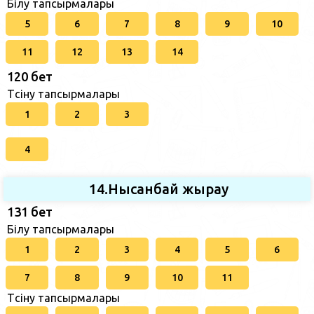
Білу тапсырмалары
5
6
7
8
9
10
11
12
13
14
120 бет
Түсіну тапсырмалары
1
2
3
4
14.Нысанбай жырау
131 бет
Білу тапсырмалары
1
2
3
4
5
6
7
8
9
10
11
Түсіну тапсырмалары