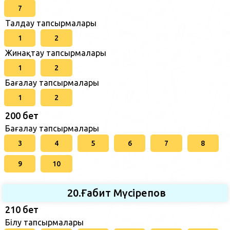
7
Талдау тапсырмалары
1
2
Жинақтау тапсырмалары
1
2
Бағалау тапсырмалары
1
2
200 бет
Бағалау тапсырмалары
3
4
5
6
7
8
9
10
20.Ғабит Мүсірепов
210 бет
Білу тапсырмалары