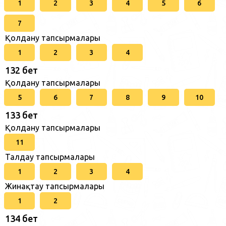
1
2
3
4
5
6
7
Қолдану тапсырмалары
1
2
3
4
132 бет
Қолдану тапсырмалары
5
6
7
8
9
10
133 бет
Қолдану тапсырмалары
11
Талдау тапсырмалары
1
2
3
4
Жинақтау тапсырмалары
1
2
134 бет