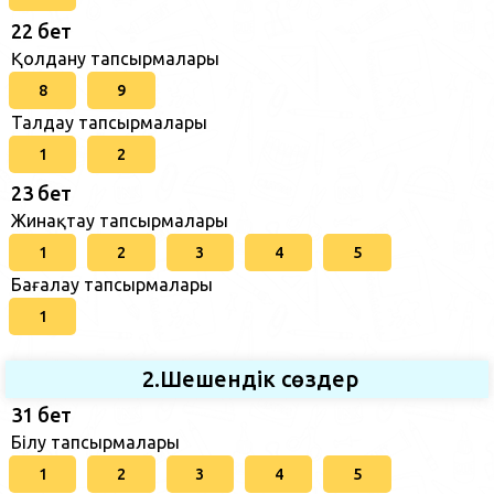
22 бет
Қолдану тапсырмалары
8
9
Талдау тапсырмалары
1
2
23 бет
Жинақтау тапсырмалары
1
2
3
4
5
Бағалау тапсырмалары
1
2.Шешендік сөздер
31 бет
Білу тапсырмалары
1
2
3
4
5