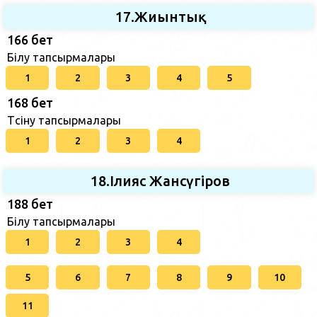
17.Жиынтық
166 бет
Білу тапсырмалары
1
2
3
4
5
168 бет
Түсіну тапсырмалары
1
2
3
4
18.Ілияс Жансүгіров
188 бет
Білу тапсырмалары
1
2
3
4
5
6
7
8
9
10
11