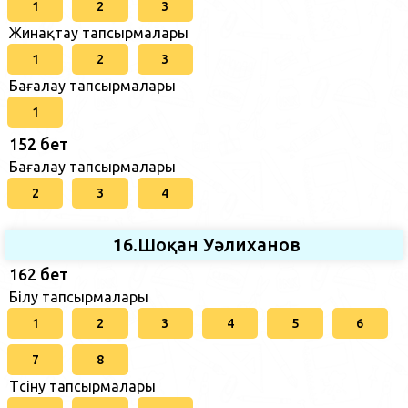
1
2
3
Жинақтау тапсырмалары
1
2
3
Бағалау тапсырмалары
1
152 бет
Бағалау тапсырмалары
2
3
4
16.Шоқан Уәлиханов
162 бет
Білу тапсырмалары
1
2
3
4
5
6
7
8
Түсіну тапсырмалары