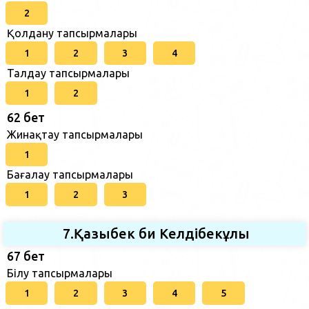
2
Қолдану тапсырмалары
1
2
3
4
Талдау тапсырмалары
1
2
62 бет
Жинақтау тапсырмалары
1
Бағалау тапсырмалары
1
2
3
7.Қазыбек би Келдібекұлы
67 бет
Білу тапсырмалары
1
2
3
4
5