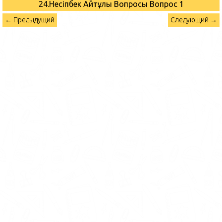
24.Несіпбек Айтұлы Вопросы
Вопрос 1
← Предыдущий
Следующий →