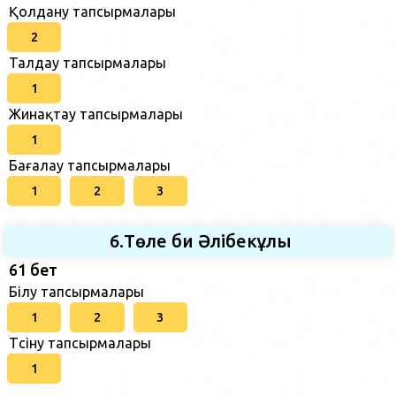
Қолдану тапсырмалары
2
Талдау тапсырмалары
1
Жинақтау тапсырмалары
1
Бағалау тапсырмалары
1
2
3
6.Төле би Әлібекұлы
61 бет
Білу тапсырмалары
1
2
3
Түсіну тапсырмалары
1