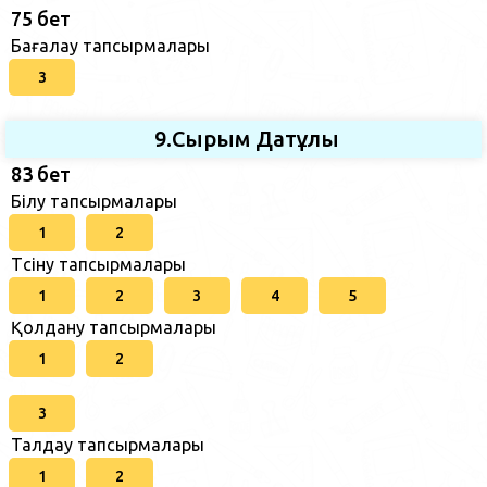
75 бет
Бағалау тапсырмалары
3
9.Сырым Датұлы
83 бет
Білу тапсырмалары
1
2
Түсіну тапсырмалары
1
2
3
4
5
Қолдану тапсырмалары
1
2
3
Талдау тапсырмалары
1
2