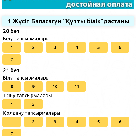
1.Жүсіп Баласағұн “Құтты білік”дастаны
20 бет
Білу тапсырмалары
1
2
3
4
5
6
7
21 бет
Білу тапсырмалары
8
9
10
11
Түсіну тапсырмалары
1
2
Қолдану тапсырмалары
1
2
3
4
5
6
7