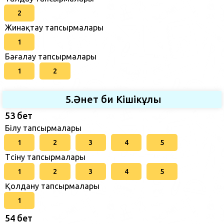
2
Жинақтау тапсырмалары
1
Бағалау тапсырмалары
1
2
5.Әнет би Кішікұлы
53 бет
Білу тапсырмалары
1
2
3
4
5
Түсіну тапсырмалары
1
2
3
4
5
Қолдану тапсырмалары
1
54 бет