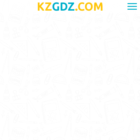
KZ
GDZ
.COM