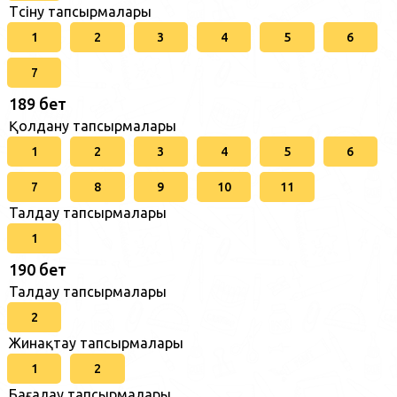
Түсіну тапсырмалары
1
2
3
4
5
6
7
189 бет
Қолдану тапсырмалары
1
2
3
4
5
6
7
8
9
10
11
Талдау тапсырмалары
1
190 бет
Талдау тапсырмалары
2
Жинақтау тапсырмалары
1
2
Бағалау тапсырмалары