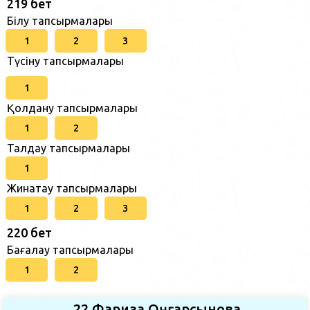
219 бет
Білу тапсырмалары
1
2
3
Түсіну тапсырмалары
1
Қолдану тапсырмалары
1
2
Талдау тапсырмалары
1
Жинақтау тапсырмалары
1
2
3
220 бет
Бағалау тапсырмалары
1
2
22.Фариза Оңғарсынова