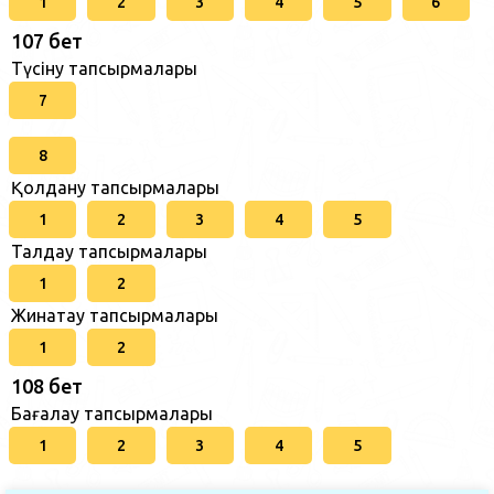
1
2
3
4
5
6
107 бет
Түсіну тапсырмалары
7
8
Қолдану тапсырмалары
1
2
3
4
5
Талдау тапсырмалары
1
2
Жинақтау тапсырмалары
1
2
108 бет
Бағалау тапсырмалары
1
2
3
4
5