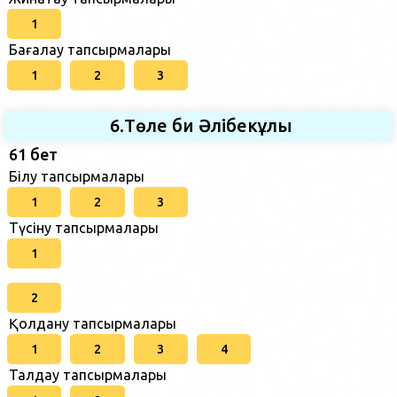
1
Бағалау тапсырмалары
1
2
3
6.Төле би Әлібекұлы
61 бет
Білу тапсырмалары
1
2
3
Түсіну тапсырмалары
1
2
Қолдану тапсырмалары
1
2
3
4
Талдау тапсырмалары