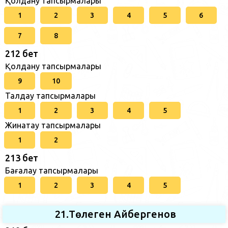
Қолдану тапсырмалары
1
2
3
4
5
6
7
8
212 бет
Қолдану тапсырмалары
9
10
Талдау тапсырмалары
1
2
3
4
5
Жинақтау тапсырмалары
1
2
213 бет
Бағалау тапсырмалары
1
2
3
4
5
21.Төлеген Айбергенов