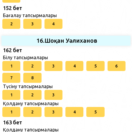
152 бет
Бағалау тапсырмалары
2
3
4
16.Шоқан Уәлиханов
162 бет
Білу тапсырмалары
1
2
3
4
5
6
7
8
Түсіну тапсырмалары
1
2
3
Қолдану тапсырмалары
1
2
3
4
5
163 бет
Қолдану тапсырмалары