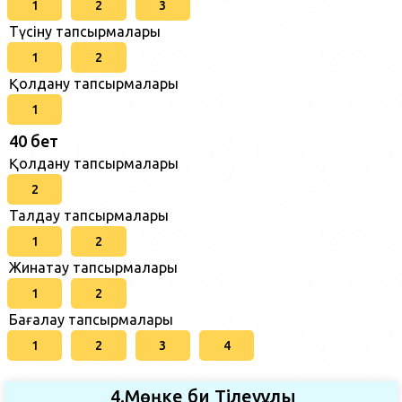
1
2
3
Түсіну тапсырмалары
1
2
Қолдану тапсырмалары
1
40 бет
Қолдану тапсырмалары
2
Талдау тапсырмалары
1
2
Жинақтау тапсырмалары
1
2
Бағалау тапсырмалары
1
2
3
4
4.Мөңке би Тілеуұлы