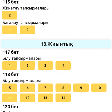
115 бет
Жинақтау тапсырмалары
2
Бағалау тапсырмалары
1
2
13.Жиынтық
117 бет
Білу тапсырмалары
1
2
3
4
118 бет
Білу тапсырмалары
5
6
7
8
9
10
11
12
13
14
120 бет