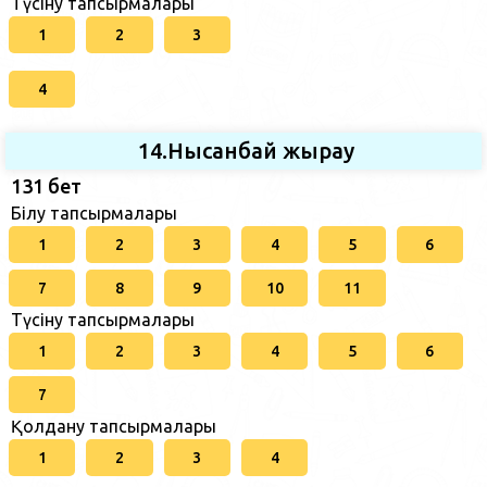
Түсіну тапсырмалары
1
2
3
4
14.Нысанбай жырау
131 бет
Білу тапсырмалары
1
2
3
4
5
6
7
8
9
10
11
Түсіну тапсырмалары
1
2
3
4
5
6
7
Қолдану тапсырмалары
1
2
3
4