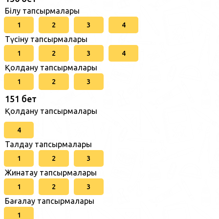
Білу тапсырмалары
1
2
3
4
Түсіну тапсырмалары
1
2
3
4
Қолдану тапсырмалары
1
2
3
151 бет
Қолдану тапсырмалары
4
Талдау тапсырмалары
1
2
3
Жинақтау тапсырмалары
1
2
3
Бағалау тапсырмалары
1