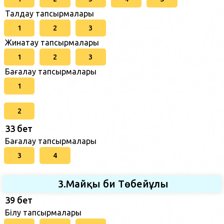
Талдау тапсырмалары
1
2
3
Жинақтау тапсырмалары
1
2
3
Бағалау тапсырмалары
1
2
33 бет
Бағалау тапсырмалары
3
4
3.Майқы би Төбейұлы
39 бет
Білу тапсырмалары