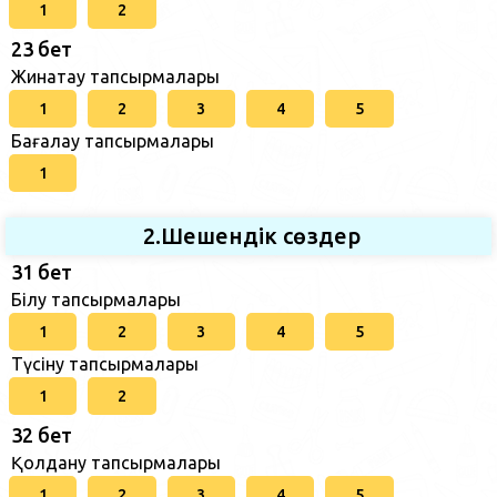
1
2
23 бет
Жинақтау тапсырмалары
1
2
3
4
5
Бағалау тапсырмалары
1
2.Шешендік сөздер
31 бет
Білу тапсырмалары
1
2
3
4
5
Түсіну тапсырмалары
1
2
32 бет
Қолдану тапсырмалары
1
2
3
4
5