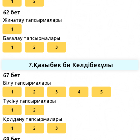
1
2
62 бет
Жинақтау тапсырмалары
1
Бағалау тапсырмалары
1
2
3
7.Қазыбек би Келдібекұлы
67 бет
Білу тапсырмалары
1
2
3
4
5
Түсіну тапсырмалары
1
2
Қолдану тапсырмалары
1
2
3
68 бет