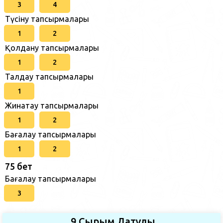
3
4
Түсіну тапсырмалары
1
2
Қолдану тапсырмалары
1
2
Талдау тапсырмалары
1
Жинақтау тапсырмалары
1
2
Бағалау тапсырмалары
1
2
75 бет
Бағалау тапсырмалары
3
9.Сырым Датұлы