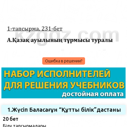
Ошибка в решении?
1.Жүсіп Баласағұн “Құтты білік”дастаны
20 бет
Білу тапсырмалары