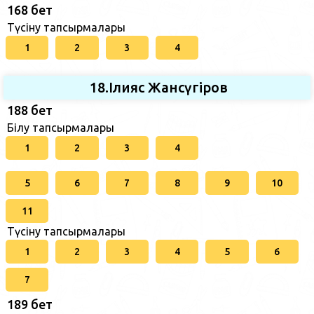
168 бет
Түсіну тапсырмалары
1
2
3
4
18.Ілияс Жансүгіров
188 бет
Білу тапсырмалары
1
2
3
4
5
6
7
8
9
10
11
Түсіну тапсырмалары
1
2
3
4
5
6
7
189 бет