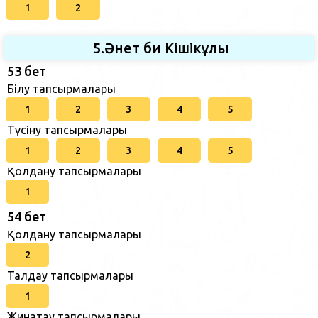
1
2
5.Әнет би Кішікұлы
53 бет
Білу тапсырмалары
1
2
3
4
5
Түсіну тапсырмалары
1
2
3
4
5
Қолдану тапсырмалары
1
54 бет
Қолдану тапсырмалары
2
Талдау тапсырмалары
1
Жинақтау тапсырмалары