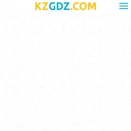
KZ
GDZ
.COM