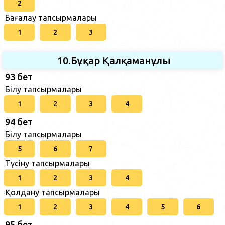
2
Бағалау тапсырмалары
1
2
3
10.Бұқар Қалқаманұлы
93 бет
Білу тапсырмалары
1
2
3
4
94 бет
Білу тапсырмалары
5
6
7
Түсіну тапсырмалары
1
2
3
4
Қолдану тапсырмалары
1
2
3
4
5
6
95 бет