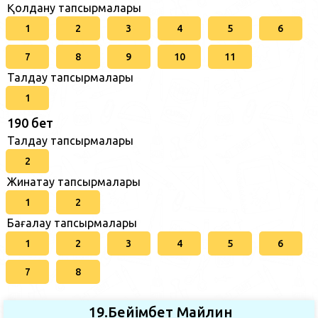
Қолдану тапсырмалары
1
2
3
4
5
6
7
8
9
10
11
Талдау тапсырмалары
1
190 бет
Талдау тапсырмалары
2
Жинақтау тапсырмалары
1
2
Бағалау тапсырмалары
1
2
3
4
5
6
7
8
19.Бейімбет Майлин