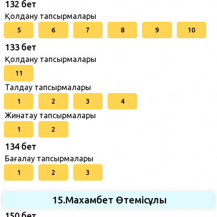
132 бет
Қолдану тапсырмалары
5
6
7
8
9
10
133 бет
Қолдану тапсырмалары
11
Талдау тапсырмалары
1
2
3
4
Жинақтау тапсырмалары
1
2
134 бет
Бағалау тапсырмалары
1
2
3
15.Махамбет Өтемісұлы
150 бет