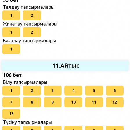
Талдау тапсырмалары
1
2
Жинақтау тапсырмалары
1
2
Бағалау тапсырмалары
1
11.Айтыс
106 бет
Білу тапсырмалары
1
2
3
4
5
6
7
8
9
10
11
12
13
Түсіну тапсырмалары