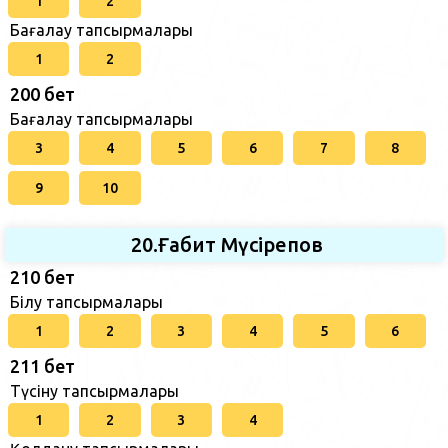
1
2
Бағалау тапсырмалары
1
2
200 бет
Бағалау тапсырмалары
3
4
5
6
7
8
9
10
20.Ғабит Мүсірепов
210 бет
Білу тапсырмалары
1
2
3
4
5
6
211 бет
Түсіну тапсырмалары
1
2
3
4