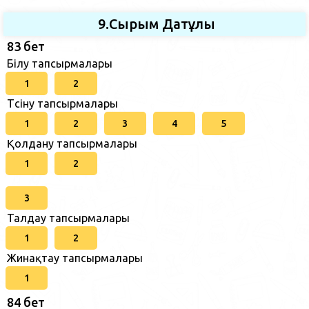
9.Сырым Датұлы
83 бет
Білу тапсырмалары
1
2
Түсіну тапсырмалары
1
2
3
4
5
Қолдану тапсырмалары
1
2
3
Талдау тапсырмалары
1
2
Жинақтау тапсырмалары
1
84 бет