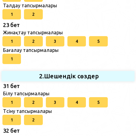
Талдау тапсырмалары
1
2
23 бет
Жинақтау тапсырмалары
1
2
3
4
5
Бағалау тапсырмалары
1
2.Шешендік сөздер
31 бет
Білу тапсырмалары
1
2
3
4
5
Түсіну тапсырмалары
1
2
32 бет