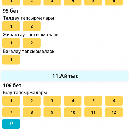
1
2
3
4
5
6
95 бет
Талдау тапсырмалары
1
2
Жинақтау тапсырмалары
1
2
Бағалау тапсырмалары
1
11.Айтыс
106 бет
Білу тапсырмалары
1
2
3
4
5
6
7
8
9
10
11
12
13