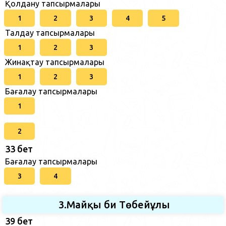
Қолдану тапсырмалары
1
2
3
4
5
Талдау тапсырмалары
1
2
3
Жинақтау тапсырмалары
1
2
3
Бағалау тапсырмалары
1
2
33 бет
Бағалау тапсырмалары
3
4
3.Майқы би Төбейұлы
39 бет