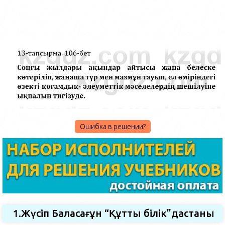
Ошибка в решении?
1.Жүсіп Баласағұн “Құтты білік”дастаны