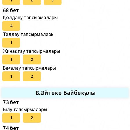
68 бет
Қолдану тапсырмалары
4
Талдау тапсырмалары
1
Жинақтау тапсырмалары
1
2
Бағалау тапсырмалары
1
2
8.Әйтеке Байбекұлы
73 бет
Білу тапсырмалары
1
2
74 бет