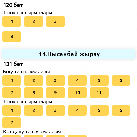
120 бет
Түсіну тапсырмалары
1
2
3
4
14.Нысанбай жырау
131 бет
Білу тапсырмалары
1
2
3
4
5
6
7
8
9
10
11
Түсіну тапсырмалары
1
2
3
4
5
6
7
Қолдану тапсырмалары