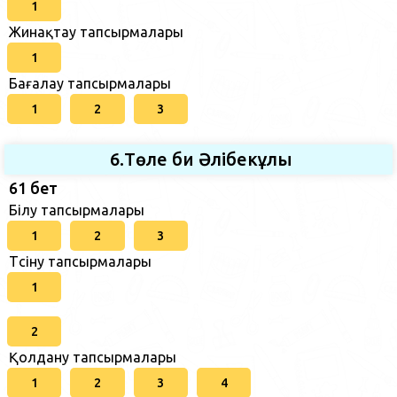
1
Жинақтау тапсырмалары
1
Бағалау тапсырмалары
1
2
3
6.Төле би Әлібекұлы
61 бет
Білу тапсырмалары
1
2
3
Түсіну тапсырмалары
1
2
Қолдану тапсырмалары
1
2
3
4