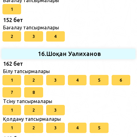
Бағалау тапсырмалары
1
152 бет
Бағалау тапсырмалары
2
3
4
16.Шоқан Уәлиханов
162 бет
Білу тапсырмалары
1
2
3
4
5
6
7
8
Түсіну тапсырмалары
1
2
3
Қолдану тапсырмалары
1
2
3
4
5