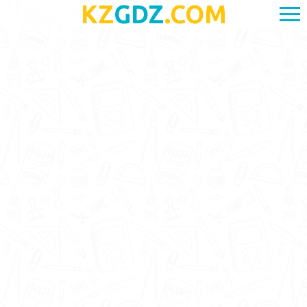
KZ
GDZ
.COM