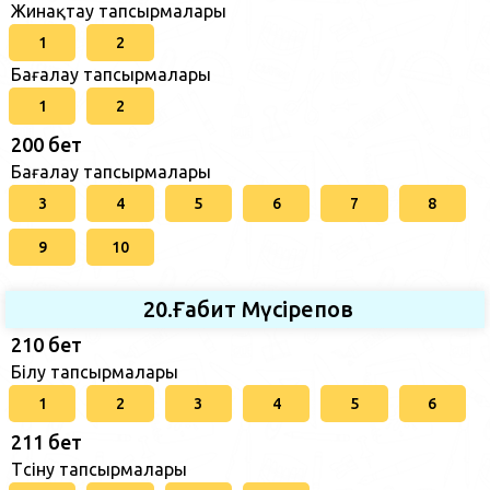
Жинақтау тапсырмалары
1
2
Бағалау тапсырмалары
1
2
200 бет
Бағалау тапсырмалары
3
4
5
6
7
8
9
10
20.Ғабит Мүсірепов
210 бет
Білу тапсырмалары
1
2
3
4
5
6
211 бет
Түсіну тапсырмалары