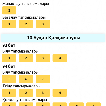
Жинақтау тапсырмалары
2
Бағалау тапсырмалары
1
2
3
10.Бұқар Қалқаманұлы
93 бет
Білу тапсырмалары
1
2
3
4
94 бет
Білу тапсырмалары
5
6
7
Түсіну тапсырмалары
1
2
3
4
Қолдану тапсырмалары