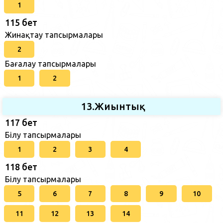
1
115 бет
Жинақтау тапсырмалары
2
Бағалау тапсырмалары
1
2
13.Жиынтық
117 бет
Білу тапсырмалары
1
2
3
4
118 бет
Білу тапсырмалары
5
6
7
8
9
10
11
12
13
14