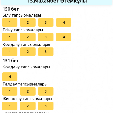
15.Махамбет Өтемісұлы
150 бет
Білу тапсырмалары
1
2
3
4
Түсіну тапсырмалары
1
2
3
4
Қолдану тапсырмалары
1
2
3
151 бет
Қолдану тапсырмалары
4
Талдау тапсырмалары
1
2
3
Жинақтау тапсырмалары
1
2
3