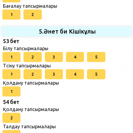
Бағалау тапсырмалары
1
2
5.Әнет би Кішікұлы
53 бет
Білу тапсырмалары
1
2
3
4
5
Түсіну тапсырмалары
1
2
3
4
5
Қолдану тапсырмалары
1
54 бет
Қолдану тапсырмалары
2
Талдау тапсырмалары