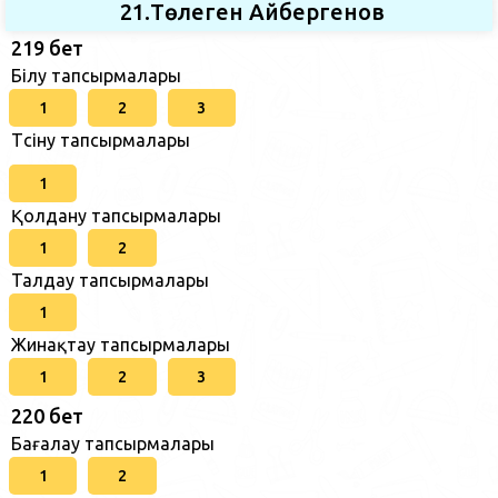
21.Төлеген Айбергенов
219 бет
Білу тапсырмалары
1
2
3
Түсіну тапсырмалары
1
Қолдану тапсырмалары
1
2
Талдау тапсырмалары
1
Жинақтау тапсырмалары
1
2
3
220 бет
Бағалау тапсырмалары
1
2