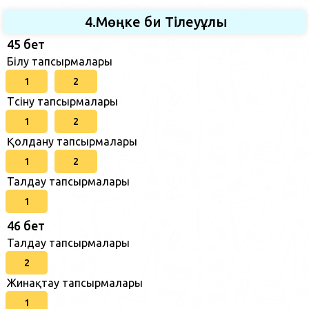
4.Мөңке би Тілеуұлы
45 бет
Білу тапсырмалары
1
2
Түсіну тапсырмалары
1
2
Қолдану тапсырмалары
1
2
Талдау тапсырмалары
1
46 бет
Талдау тапсырмалары
2
Жинақтау тапсырмалары
1