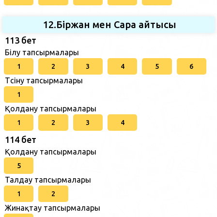
12.Біржан мен Сара айтысы
113 бет
Білу тапсырмалары
1
2
3
4
5
6
Түсіну тапсырмалары
1
Қолдану тапсырмалары
1
2
3
4
114 бет
Қолдану тапсырмалары
5
Талдау тапсырмалары
1
2
Жинақтау тапсырмалары