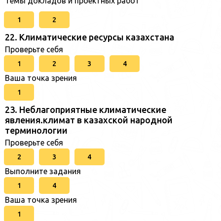
Темы докладов и проектных работ
1
2
22. Климатические ресурсы казахстана
Проверьте себя
1
2
3
4
Ваша точка зрения
1
23. Неблагоприятные климатические
явления.климат в казахской народной
терминологии
Проверьте себя
2
3
4
Выполните задания
1
4
Ваша точка зрения
1