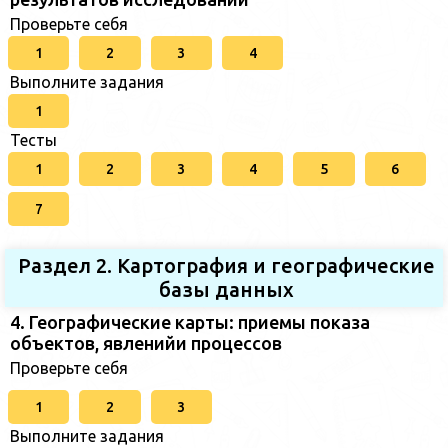
Проверьте себя
1
2
3
4
Выполните задания
1
Тесты
1
2
3
4
5
6
7
Раздел 2. Картография и географические
базы данных
4. Географические карты: приемы показа
объектов, явленийи процессов
Проверьте себя
1
2
3
Выполните задания