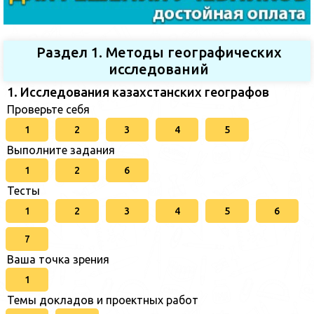
Раздел 1. Методы географических
исследований
1. Исследования казахстанских географов
Проверьте себя
1
2
3
4
5
Выполните задания
1
2
6
Тесты
1
2
3
4
5
6
7
Ваша точка зрения
1
Темы докладов и проектных работ