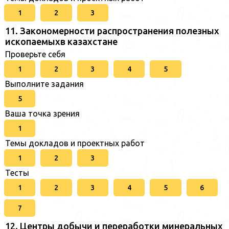
1
2
3
11. Закономерности распространения полезных
ископаемыхв казахстане
Проверьте себя
1
2
3
4
5
Выполните задания
5
Ваша точка зрения
1
Темы докладов и проектных работ
1
2
3
Тесты
1
2
3
4
5
6
7
12. Центры добычи и переработки минеральных