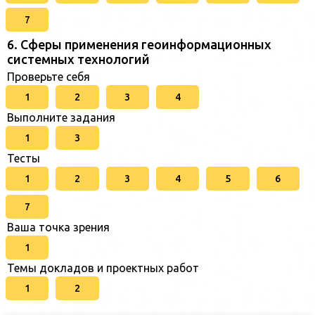
7
6. Сферы применения геоинформационных
системных технологий
Проверьте себя
1
2
3
4
Выполните задания
1
3
Тесты
1
2
3
4
5
6
7
Ваша точка зрения
1
Темы докладов и проектных работ
1
2