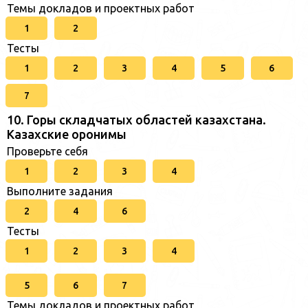
Темы докладов и проектных работ
1
2
Тесты
1
2
3
4
5
6
7
10. Горы складчатых областей казахстана.
Казахские оронимы
Проверьте себя
1
2
3
4
Выполните задания
2
4
6
Тесты
1
2
3
4
5
6
7
Темы докладов и проектных работ