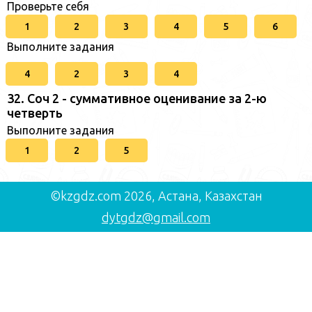
Проверьте себя
1
2
3
4
5
6
Выполните задания
4
2
3
4
32. Соч 2 - суммативное оценивание за 2-ю
четверть
Выполните задания
1
2
5
©kzgdz.com 2026, Астана, Казахстан
dytgdz@gmail.com