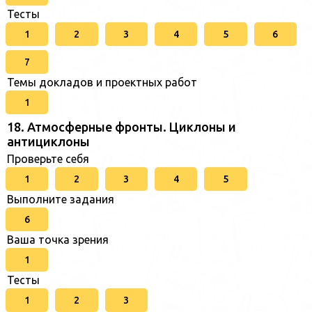
Тесты
1
2
3
4
5
6
7
Темы докладов и проектных работ
1
18. Атмосферные фронты. Циклоны и
антициклоны
Проверьте себя
1
2
3
4
5
Выполните задания
6
Ваша точка зрения
1
Тесты
1
2
3