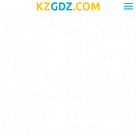
KZ
GDZ
.COM