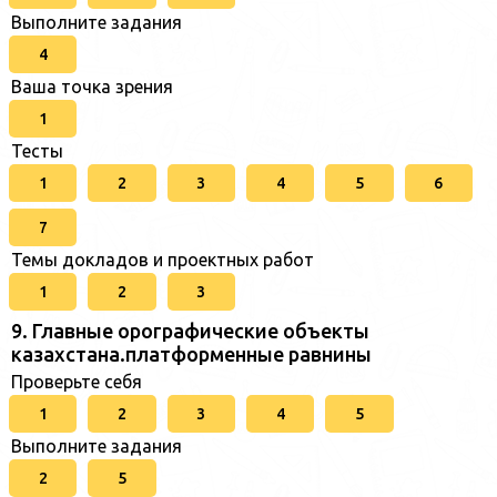
Выполните задания
4
Ваша точка зрения
1
Тесты
1
2
3
4
5
6
7
Темы докладов и проектных работ
1
2
3
9. Главные орографические объекты
казахстана.платформенные равнины
Проверьте себя
1
2
3
4
5
Выполните задания
2
5