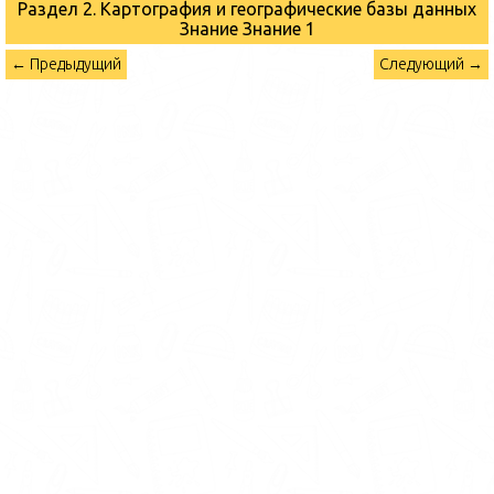
Раздел 2. Картография и географические базы данных
Знание
Знание 1
← Предыдущий
Следующий →