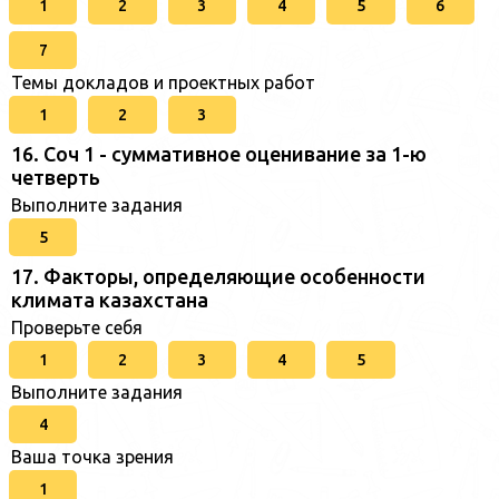
1
2
3
4
5
6
7
Темы докладов и проектных работ
1
2
3
16. Соч 1 - суммативное оценивание за 1-ю
четверть
Выполните задания
5
17. Факторы, определяющие особенности
климата казахстана
Проверьте себя
1
2
3
4
5
Выполните задания
4
Ваша точка зрения
1