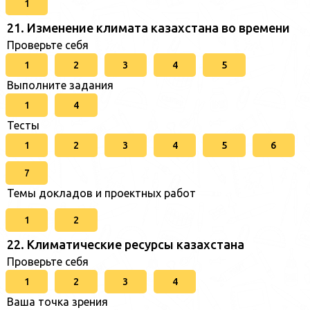
1
21. Изменение климата казахстана во времени
Проверьте себя
1
2
3
4
5
Выполните задания
1
4
Тесты
1
2
3
4
5
6
7
Темы докладов и проектных работ
1
2
22. Климатические ресурсы казахстана
Проверьте себя
1
2
3
4
Ваша точка зрения