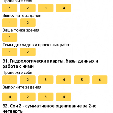
Проверьте себя
1
2
3
4
Выполните задания
1
2
Ваша точка зрения
1
Темы докладов и проектных работ
1
2
31. Гидрологические карты, базы данных и
работа с ними
Проверьте себя
1
2
3
4
5
6
Выполните задания
4
2
3
4
32. Соч 2 - суммативное оценивание за 2-ю
четверть