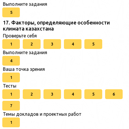
Выполните задания
5
17. Факторы, определяющие особенности
климата казахстана
Проверьте себя
1
2
3
4
5
Выполните задания
4
Ваша точка зрения
1
Тесты
1
2
3
4
5
6
7
Темы докладов и проектных работ
1