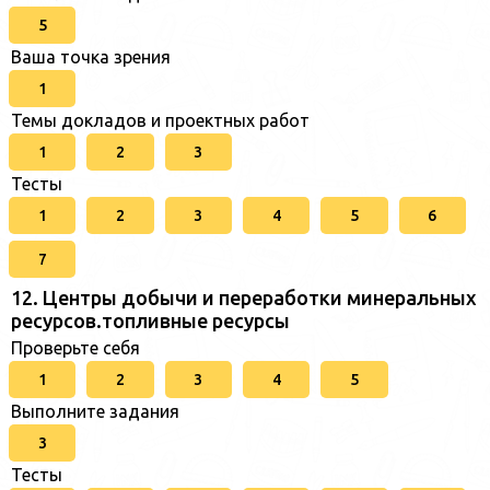
5
Ваша точка зрения
1
Темы докладов и проектных работ
1
2
3
Тесты
1
2
3
4
5
6
7
12. Центры добычи и переработки минеральных
ресурсов.топливные ресурсы
Проверьте себя
1
2
3
4
5
Выполните задания
3
Тесты