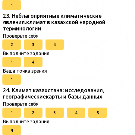
1
23. Неблагоприятные климатические
явления.климат в казахской народной
терминологии
Проверьте себя
2
3
4
Выполните задания
1
4
Ваша точка зрения
1
24. Климат казахстана: исследования,
географическиекарты и базы данных
Проверьте себя
1
2
3
4
5
Выполните задания
4