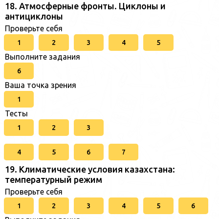
18. Атмосферные фронты. Циклоны и
антициклоны
Проверьте себя
1
2
3
4
5
Выполните задания
6
Ваша точка зрения
1
Тесты
1
2
3
4
5
6
7
19. Климатические условия казахстана:
температурный режим
Проверьте себя
1
2
3
4
5
6