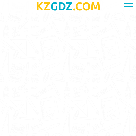
KZ
GDZ
.COM