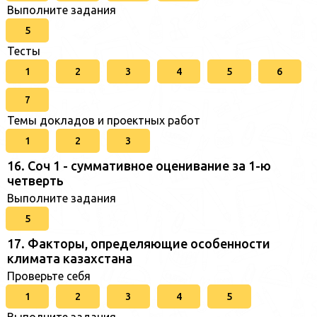
Выполните задания
5
Тесты
1
2
3
4
5
6
7
Темы докладов и проектных работ
1
2
3
16. Соч 1 - суммативное оценивание за 1-ю
четверть
Выполните задания
5
17. Факторы, определяющие особенности
климата казахстана
Проверьте себя
1
2
3
4
5