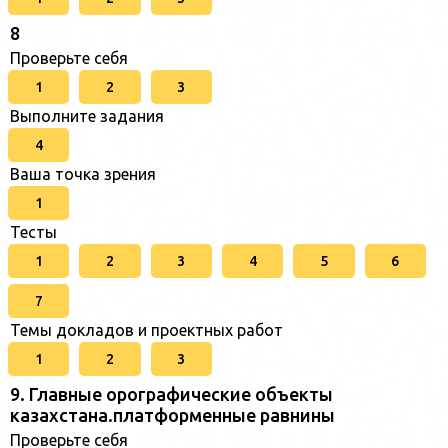
8
Проверьте себя
1
2
3
Выполните задания
4
Ваша точка зрения
1
Тесты
1
2
3
4
5
6
7
Темы докладов и проектных работ
1
2
3
9. Главные орографические объекты
казахстана.платформенные равнины
Проверьте себя