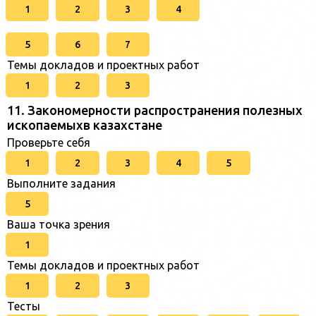
1
2
3
4
5
6
7
Темы докладов и проектных работ
1
2
3
11. Закономерности распространения полезных
ископаемыхв казахстане
Проверьте себя
1
2
3
4
5
Выполните задания
5
Ваша точка зрения
1
Темы докладов и проектных работ
1
2
3
Тесты