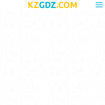
KZ
GDZ
.COM