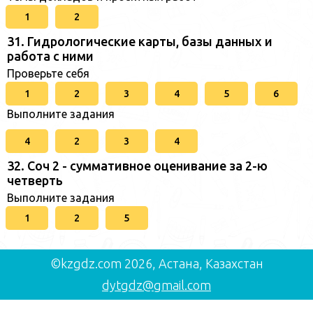
1
2
31. Гидрологические карты, базы данных и
работа с ними
Проверьте себя
1
2
3
4
5
6
Выполните задания
4
2
3
4
32. Соч 2 - суммативное оценивание за 2-ю
четверть
Выполните задания
1
2
5
©kzgdz.com 2026, Астана, Казахстан
dytgdz@gmail.com