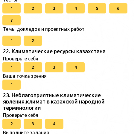
1
2
3
4
5
6
7
Темы докладов и проектных работ
1
2
22. Климатические ресурсы казахстана
Проверьте себя
1
2
3
4
Ваша точка зрения
1
23. Неблагоприятные климатические
явления.климат в казахской народной
терминологии
Проверьте себя
2
3
4
Выполните задания