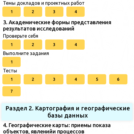
Темы докладов и проектных работ
1
2
3
4
3. Академические формы представления
результатов исследований
Проверьте себя
1
2
3
4
Выполните задания
1
Тесты
1
2
3
4
5
6
7
Раздел 2. Картография и географические
базы данных
4. Географические карты: приемы показа
объектов, явленийи процессов