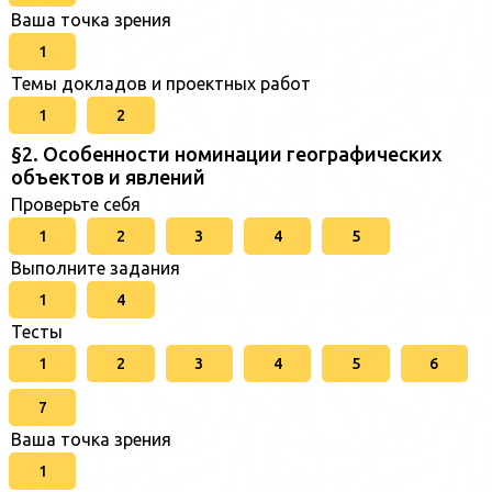
Ваша точка зрения
1
Темы докладов и проектных работ
1
2
§2. Особенности номинации географических
объектов и явлений
Проверьте себя
1
2
3
4
5
Выполните задания
1
4
Тесты
1
2
3
4
5
6
7
Ваша точка зрения
1