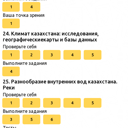
1
4
Ваша точка зрения
1
24. Климат казахстана: исследования,
географическиекарты и базы данных
Проверьте себя
1
2
3
4
5
Выполните задания
4
25. Разнообразие внутренних вод казахстана.
Реки
Проверьте себя
1
2
3
4
5
Выполните задания
3
5
6
Тесты