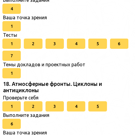
Выполните задания
4
Ваша точка зрения
1
Тесты
1
2
3
4
5
6
7
Темы докладов и проектных работ
1
18. Атмосферные фронты. Циклоны и
антициклоны
Проверьте себя
1
2
3
4
5
Выполните задания
6
Ваша точка зрения