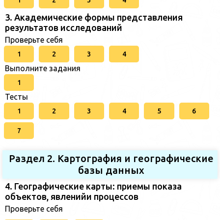
1
2
3
4
3. Академические формы представления
результатов исследований
Проверьте себя
1
2
3
4
Выполните задания
1
Тесты
1
2
3
4
5
6
7
Раздел 2. Картография и географические
базы данных
4. Географические карты: приемы показа
объектов, явленийи процессов
Проверьте себя