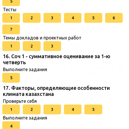
5
Тесты
1
2
3
4
5
6
7
Темы докладов и проектных работ
1
2
3
16. Соч 1 - суммативное оценивание за 1-ю
четверть
Выполните задания
5
17. Факторы, определяющие особенности
климата казахстана
Проверьте себя
1
2
3
4
5
Выполните задания
4