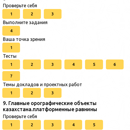
Проверьте себя
1
2
3
Выполните задания
4
Ваша точка зрения
1
Тесты
1
2
3
4
5
6
7
Темы докладов и проектных работ
1
2
3
9. Главные орографические объекты
казахстана.платформенные равнины
Проверьте себя
1
2
3
4
5