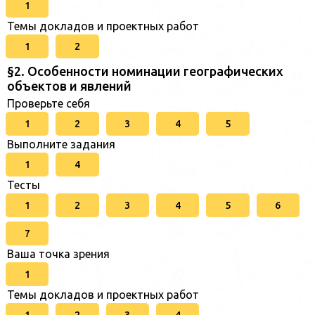
1
Темы докладов и проектных работ
1
2
§2. Особенности номинации географических
объектов и явлений
Проверьте себя
1
2
3
4
5
Выполните задания
1
4
Тесты
1
2
3
4
5
6
7
Ваша точка зрения
1
Темы докладов и проектных работ