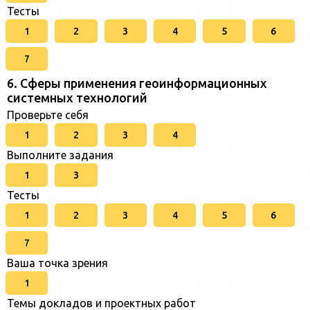
Тесты
1
2
3
4
5
6
7
6. Сферы применения геоинформационных
системных технологий
Проверьте себя
1
2
3
4
Выполните задания
1
3
Тесты
1
2
3
4
5
6
7
Ваша точка зрения
1
Темы докладов и проектных работ