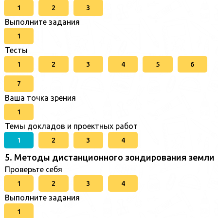
1
2
3
Выполните задания
1
Тесты
1
2
3
4
5
6
7
Ваша точка зрения
1
Темы докладов и проектных работ
1
2
3
4
5. Методы дистанционного зондирования земли
Проверьте себя
1
2
3
4
Выполните задания
1