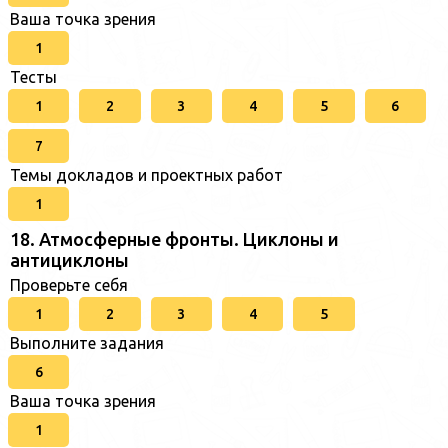
Ваша точка зрения
1
Тесты
1
2
3
4
5
6
7
Темы докладов и проектных работ
1
18. Атмосферные фронты. Циклоны и
антициклоны
Проверьте себя
1
2
3
4
5
Выполните задания
6
Ваша точка зрения
1