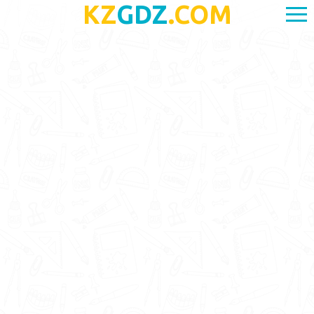
KZ
GDZ
.COM