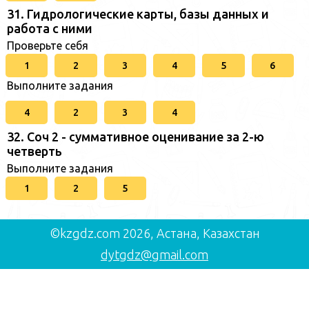
31. Гидрологические карты, базы данных и
работа с ними
Проверьте себя
1
2
3
4
5
6
Выполните задания
4
2
3
4
32. Соч 2 - суммативное оценивание за 2-ю
четверть
Выполните задания
1
2
5
©kzgdz.com 2026, Астана, Казахстан
dytgdz@gmail.com