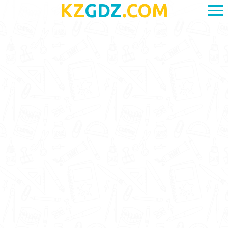
KZ
GDZ
.COM