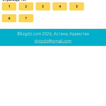
1
2
3
4
5
6
7
©kzgdz.com 2026, Астана, Казахстан
dytgdz@gmail.com