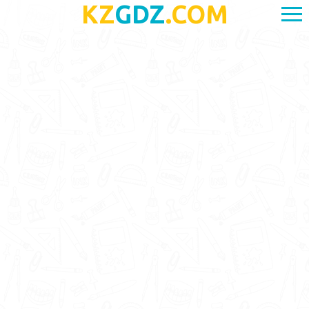
KZ
GDZ
.COM