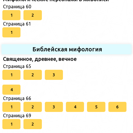
Страница 60
1
2
Страница 61
1
Библейская мифология
Священное, древнее, вечное
Страница 65
1
2
3
4
Страница 66
1
2
3
4
5
6
Страница 69
1
2