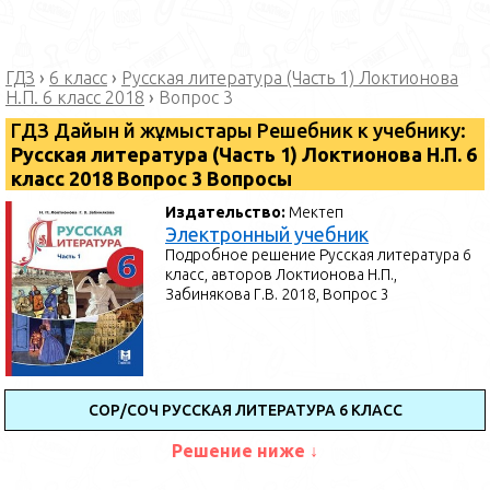
ГДЗ
›
6 класс
›
Русская литература (Часть 1) Локтионова
Н.П. 6 класс 2018
›
Вопрос 3
ГДЗ Дайын үй жұмыстары Решебник к учебнику:
Русская литература (Часть 1) Локтионова Н.П. 6
класс 2018 Вопрос 3 Вопросы
Издательство:
Мектеп
Электронный учебник
Подробное решение Русская литература 6
класс, авторов Локтионова Н.П.,
Забинякова Г.В. 2018, Вопрос 3
СОР/СОЧ РУССКАЯ ЛИТЕРАТУРА 6 КЛАСС
Решение ниже ↓